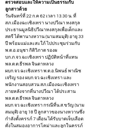
ตรวจสอบและให้ความเป็นธรรมกับ
ลูกสาวด้วย
วันจันทร์ที่ 22 ก.ค 62 เวลา 13.30 น. ที่
สภ.เมืองฉะเชิงเทรา นางปวีณา หงสกุล 
ประธานมูลนิธิปวีณาหงสกุลเพื่อเด็กและ
สตรี ได้พานางหวาน (นามสมมุติ) อายุ 33 
ปี พร้อมแม่และสะใภ้ ไปประชุมร่วมกับ 
พ.ต.อ.อนุชา กิติวิภาต รองผ
บก.ภ.จว.ฉะเชิงเทรา ปฏิบัติหน้าที่แทน 
พล.ต.ต.ธีรพล จินดาหลวง 
ผบก.จว.ฉะเชิงเทรา พ.ต.อ.นิพนธ์ พาณิช
เจริญ รอง ผบก.จว.ฉะเชิงเทรา และ
พนักงานสอบสวน สภ.เมืองฉะเชิงเทรา 
ภายหลังจากที่นางปวีณา ได้ประสาน 
พล.ต.ต.ธีรพล จินดาหลวง 
ผบก.จว.ฉะเชิงเทรา กรณีที่น.ส.ขวัญ (นาม
สมมุติ) อายุ 18 ปี ลูกสาวของนางหวานซึ่ง
กำลังตั้งครรภ์ 7 เดือน ได้รับบาดเจ็บเลือด
คั่งในสมองอาการโคม่าและลูกในครรภ์