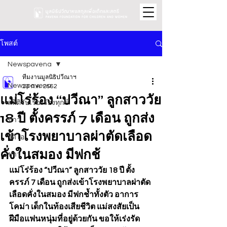
โพสต์
Newspavena
ทีมงานมูลนิธิปวีณาฯ
Newspavena
23 ก.ค. 2562
แม่โร่ร้อง “ปวีณา” ลูกสาววัย
สถิติรับเรื่องร้องทุกข์
18 ปี ตั้งครรภ์ 7 เดือน ถูกส่ง
ข่าว
เข้าโรงพยาบาลผ่าตัดเลือด
วิดีโอ
คั่งในสมอง มีฟกช้
ข่าว
แม่โร่ร้อง “ปวีณา” ลูกสาววัย 18 ปี ตั้ง
ครรภ์ 7 เดือน ถูกส่งเข้าโรงพยาบาลผ่าตัด
เลือดคั่งในสมอง มีฟกช้ำทั้งตัว อาการ
โคม่า เด็กในท้องเสียชีวิต แม่สงสัยเป็น
ฝีมือแฟนหนุ่มที่อยู่ด้วยกัน ขอให้เร่งรัด