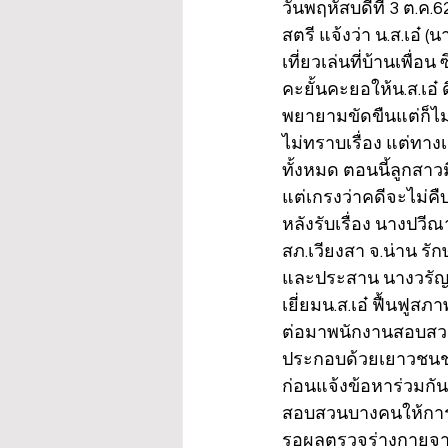
วันพฤหัสบดีที่ 3 ต.ค.
สตรี แจ้งว่า น.ส.เอ๋ (
เที่ยวเล่นที่บ้านเพื่อ
คะยั้นคะยอให้น.ส.เอ๋ 
พยายามขัดขืนแต่ก็ไม่
ไม่ทราบเรื่อง แต่ทา
ทั้งหมด ตอนนี้ลูกสาว
แต่เกรงว่าคดีจะไม่คื
หลังรับเรื่อง นางปวี
สภ.เวียงสา จ.น่าน ร
และประสาน นางวรัญญู 
เยี่ยมน.ส.เอ๋ ฟื้นฟ
ต่อมาพนักงานสอบสวนส
ประกอบด้วยเยาวชนชาย
ก่อนแจ้งข้อหาร่วมกั
สอบสวนบางคนให้การ
รอผลตรวจร่างกายจาก