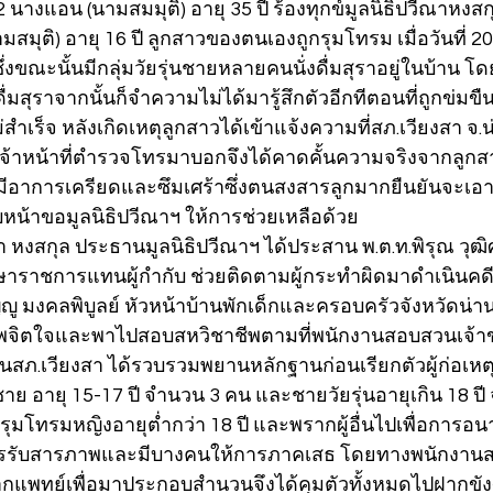
62 นางแอน (นามสมมุติ) อายุ 35 ปี ร้องทุกข์มูลนิธิปวีณาหงสก
นามสมุติ) อายุ 16 ปี ลูกสาวของตนเองถูกรุมโทรม เมื่อวันที่ 2
น ซึ่งขณะนั้นมีกลุ่มวัยรุ่นชายหลายคนนั่งดื่มสุราอยู่ในบ้าน โ
ดื่มสุราจากนั้นก็จำความไม่ได้มารู้สึกตัวอีกทีตอนที่ถูกข่มข
สำเร็จ หลังเกิดเหตุลูกสาวได้เข้าแจ้งความที่สภ.เวียงสา 
งเจ้าหน้าที่ตำรวจโทรมาบอกจึงได้คาดคั้นความจริงจากลูกส
มีอาการเครียดและซึมเศร้าซึ่งตนสงสารลูกมากยืนยันจะเอาเรื่
บหน้าขอมูลนิธิปวีณาฯ ให้การช่วยเหลือด้วย
ณา หงสกุล ประธานมูลนิธิปวีณาฯ ได้ประสาน พ.ต.ท.พิรุณ วุฒิศ
ักษาราชการแทนผู้กำกับ ช่วยติดตามผู้กระทำผิดมาดำเนิน
มงคลพิบูลย์ หัวหน้าบ้านพักเด็กและครอบครัวจังหวัดน่าน ช
ูสภาพจิตใจและพาไปสอบสหวิชาชีพตามที่พนักงานสอบสวนเจ้
ภ.เวียงสา ได้รวบรวมพยานหลักฐานก่อนเรียกตัวผู้ก่อเหตุท
 อายุ 15-17 ปี จำนวน 3 คน และชายวัยรุ่นอายุเกิน 18 ปี
นรุมโทรมหญิงอายุต่ำกว่า 18 ปี และพรากผู้อื่นไปเพื่อการ
รับสารภาพและมีบางคนให้การภาคเสธ โดยทางพนักงานส
แพทย์เพื่อมาประกอบสำนวนจึงได้คุมตัวทั้งหมดไปฝากขั