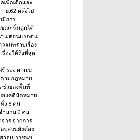
ุลเพื่อเด็กและ
0 ก.ย.62 หลังไป
ดยมีการ
ืนขณะนั้นลูกได้
จ.น่าน ตอนแรกตน
าวจนทราบเรื่อง
องให้ถึงที่สุด 
รี รอง ผกก.ป. 
คดีตามกฎหมาย 
่วยลงพื้นที่
าของคดีนัดหมาย
ั้ง 6 คน 
 จำนวน 3 คน 
อนาจาร จากการ
อบสวนยังต้อง
งศาลเยาวชนฯ 