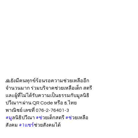
🙏ยังมีคนทุกข์ร้อนรอความช่วยเหลืออีก
จำนวนมาก ร่วมบริจาคช่วยเหลือเด็ก สตรี 
และผู้ที่ไม่ได้รับความเป็นธรรมกับมูลนิธิ
ปวีณาฯ ผ่าน QR Code หรือ ธ.ไทย
พาณิชย์ เลขที่ 076-2-76401-3
#ม
ูลนิธิปวีณา 
#ช
่วยเด็กสตรี 
#ช
่วยเหลือ
สังคม 
#1แชร
์ช่วยสังคมได้