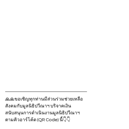
🙏🙏ขอเชิญทุกท่านมีส่วนร่วมช่วยเหลือ
สังคมกับมูลนิธิปวีณาฯ บริจาคเงิน
สนับสนุนการดำเนินงานมูลนิธิปวีณาฯ 
ตามคิวอาร์โค้ด (QR Code) นี้👇👇