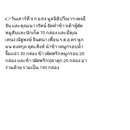
👉วันเสาร์ที่ 4 ก.ย.64 มูลนิธิปวีณาฯ เพจอี
จัน และคุณเนาวรัตน์ จัดทำข้าวเต้าหู้ผัด
หมูสับและนักเก็ต 70 กล่อง และมีคุณ
เหน่ง ณัฐพงษ์ จินตนา เพื่อน ร.ต.อ.ดร.ษุภ
มน หงสกุล หุตะสิงห์ นำข้าวหมูกรอบน้ำ
จิ้มแจ่ว 30 กล่อง ข้าวผัดพริกหมูกรอบ 20 
กล่อง และข้าวผัดพริกปลาดุก 20 กล่อง มา
ร่วมด้วย รวมเป็น 140 กล่อง