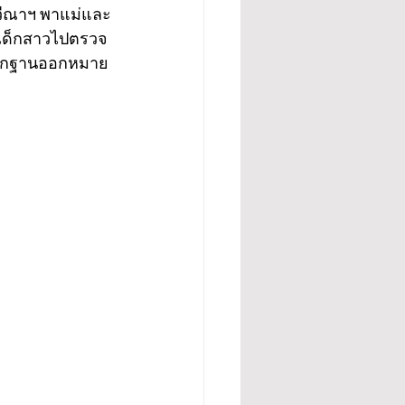
ปวีณาฯ พาแม่และ
งเด็กสาวไปตรวจ
หลักฐานออกหมาย