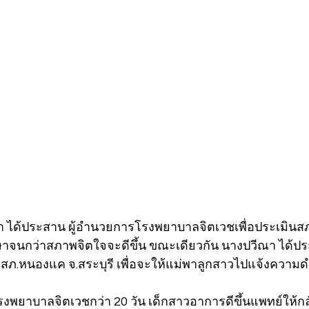
ีณา ได้ประสาน ผู้อำนวยการโรงพยาบาลจิตเวชเพื่อประเมิน
กษาจนกว่าสภาพจิตใจจะดีขึ้น ขณะเดียวกัน นางปวีณา ได้ประ
ก.สภ.หนองแค จ.สระบุรี เพื่อจะให้แม่พาลูกสาวไปแจ้งความด
งพยาบาลจิตเวชกว่า 20 วัน เด็กสาวอาการดีขึ้นแพทย์ให้กล