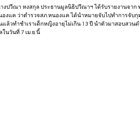
68 นางปวีณา หงสกุล ประธานมูลนิธิปวีณาฯ ได้รับรายงานจาก พ.
หนองแค ว่าตำรวจสภ.หนองแค ได้นำหมายจับไปทำการจับกุมพ
ืนแล้วทำชำเราเด็กหญิงอายุไม่เกิน 13 ปี นำตัวมาสอบสวน
นวันที่ 7 เม.ย.นี้