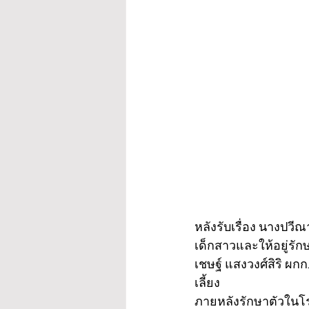
หลังรับเรื่อง นางปว
เด็กสาวและให้อยู่รั
เชษฐ์ แสงวงศ์สิริ ผก
เลี้ยง
ภายหลังรักษาตัวในโร