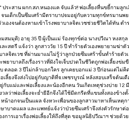
า" ประสาน ผกก.สภ.หนองแค จับแล้ว!! พ่อเลี้ยงหื่นขยี้กามลูกเลี
 จนเด็กเป็นซึมเศร้ามีตราบาปจมอยู่กับความทุกข์ทรมานพ
ตัวเองจนต้องหามเข้าโรงพยาบาลจิตเวชช่วยชีวิตได้ทัน ตำ
มสมมุติ) อายุ 35 ปี ผู้เป็นแม่ ร้องทุกข์ต่อ นางปวีณา หงสกุ
และสตรี แจ้งว่า ลูกสาววัย 15 ปี ทำร้ายตัวเองพยายามฆ่าต
าลจิตเวช ที่ผ่านมาแม่ไม่รู้ว่าลูกป่วยซึมเศร้าขั้นทำร้ายตัวเ
ยาบาลถึงเรื่องราวที่ฝังใจเจ็บปวดในชีวิตถูกพ่อเลี้ยงข่
วบ ตลอด 3 ปีไม่กล้าบอกใคร ลูกเคยบอกแม่ 3 ปีก่อนแต่ไม่คิดว
อเลี้ยงจึงส่งไปอยู่กับญาติที่จ.เพชรบูรณ์ หลังสอบเสร็จต้นเดือ
ู่กับแม่และพ่อเลี้ยงและน้องอีกคน วันเกิดเหตุช่วงบ่าย 12 มี.
ลว่าพ่อเลี้ยงจะย่ำยีอีกจึงได้ใช้มีดกรีดที่แขนทั้งสองข้างตั
 หน้าอกจนเป็นแผล จังหวะเพื่อนของลูกสาวมาหาเห็นเหตุกา
าบาดแผล และแพทย์แจ้งว่าป่วยซึมเศร้าจึงส่งตัวรักษาต่
องการเอาเรื่องพ่อเลี้ยงให้ถึงที่สุด ขอมูลนิธิปวีณาฯ ช่วยด้วย