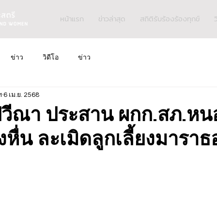
หน้าแรก
ข่าวล่าสุด
สถิติรับร้องร้องทุกข์
ว
ข่าว
วิดีโอ
ข่าว
ฯ
6 เม.ย. 2568
: ปวีณา ประสาน ผกก.สภ.ห
้ยงหื่น ละเมิดลูกเลี้ยงมาร