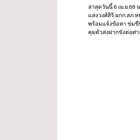
ล่าสุดวันนี้ 6 เม.ย.
แสงวงศ์สิริ ผกก.สภ.
พร้อมแจ้งข้อหา ข่มข
คุมตัวส่งฝากขังต่อศาลใ