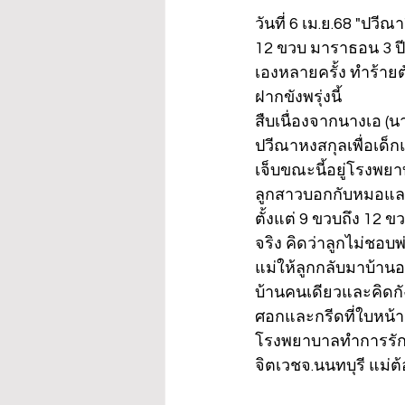
วันที่ 6 เม.ย.68 "ปวีณ
12 ขวบ มาราธอน 3 ปี
เองหลายครั้ง ทำร้าย
ฝากขังพรุ่งนี้
สืบเนื่องจากนางเอ (นา
ปวีณาหงสกุลเพื่อเด็ก
เจ็บขณะนี้อยู่โรงพยาบ
ลูกสาวบอกกับหมอและพ
ตั้งแต่ 9 ขวบถึง 12 ข
จริง คิดว่าลูกไม่ชอบพ่
แม่ให้ลูกกลับมาบ้านอย
บ้านคนเดียวและคิดกังว
ศอกและกรีดที่ใบหน้า
โรงพยาบาลทำการรักษ
จิตเวชจ.นนทบุรี แม่ต้