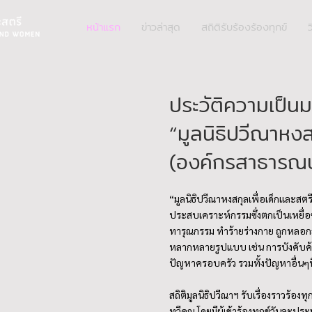
หน้าแรก
ข่าวล่าสุด
สถิติรับร้องร้องทุกข์
ว
ประวัติความเป็นม
“มูลนิธิปวีณาหงส
(องค์กรสาธารณป
“มูลนิธิปวีณาหงสกุลเพื่อเด็กและสตร
ประสบเคราะห์กรรมซึ่งตกเป็นเหยื่อ
ทารุณกรรม ทำร้ายร่างกาย ถูกหลอ
หลากหลายรูปแบบ เช่น การบังคับค้า
ปัญหาครอบครัว รวมทั้งปัญหาอื่นๆท
สถิติมูลนิธิปวีณาฯ รับเรื่องราวร้องทุ
ทวีคูณ โดยมีผู้เข้าร้องทุกข์วันละป