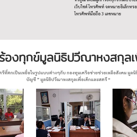
เว็บไซด์ โทรศัพท์ จดหมายอิเล็กทรอน
โทรศัพท์มือถือ 3 เลขหมาย
้องทุกข์มูลนิธิปวีณาหงสกุลเพ
ีที่ตกเป็นเหยื่อในรูปแบบต่างๆกับ กองทุนเครือข่ายช่วยเหลือสังคม มูลนิธ
บัญชี ” มูลนิธิปวีณาหงสกุลเพื่อเด็กและสตรี “