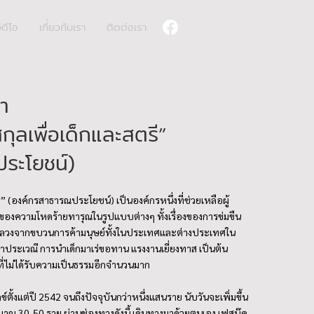
ิดีโอ
เกี่ยวกับเรา
ติดต่อเรา
า
กุลเพื่อเด็กและสตรี”
ระโยชน์)
ี” (องค์กรสาธารณประโยชน์) เป็นองค์กรหนึ่งที่ช่วยเหลือผู้
ของความโหดร้ายทารุณในรูปแบบต่างๆ ทั้งเรื่องของการข่มขืน
กลวงจากขบวนการค้ามนุษย์ทั้งในประเทศและต่างประเทศใน
ประเวณี การนำเด็กมาเร่ขอทาน แรงงานเยี่ยงทาส เป็นต้น
ี่ไม่ได้รับความเป็นธรรมอีกจำนวนมาก
กข์ตั้งแต่ปี 2542 จนถึงปัจจุบันกว่าหนึ่งแสนราย นับวันจะเพิ่มขึ้น
ระมาณ 30-50 ราย ผ่านช่องทางดังนี้ เดินทางมาด้วยตนเอง เฟสบุ๊ค