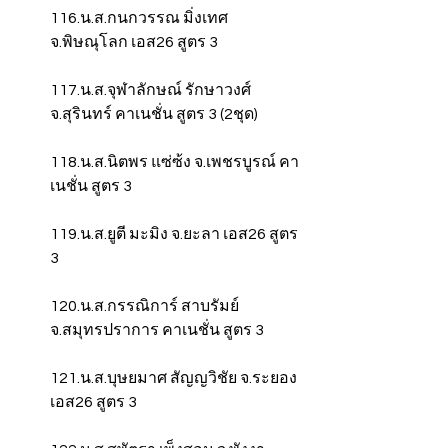
116.น.ส.กนกวรรณ มิ่งเทศ 
จ.พิษณุโลก เอส26 สูตร 3
117.น.ส.จุฬาลักษณ์ รักษาวงศ์ 
จ.สุรินทร์ คาเนชั่น สูตร 3 (2ชุด)
118.น.ส.นิตพร แซ่ซ้ง จ.เพชรบูรณ์ คา
เนชั่น สูตร 3
119.น.ส.ยูตี มะมิง จ.ยะลา เอส26 สูตร 
3
120.น.ส.กรรณิการ์ สาบรัมย์ 
จ.สมุทรปราการ คาเนชั่น สูตร 3
121.น.ส.บุษยมาศ สัญญวิชัย จ.ระยอง 
เอส26 สูตร 3