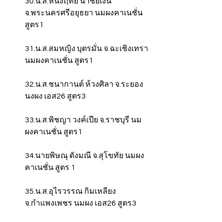
30.น.ส.หนึ่งฤทัย นาชัยเงิน 
จ.พระนครศรีอยุธยา นมผงคาเนชั่น 
สูตร1
31.น.ส.สมหญิง บุตรมั่น จ.ฉะเชิงเทรา 
นมผงคาเนชั่น สูตร1
32.น.ส.ชนากานต์ ห้วงศิลา จ.ระยอง 
นงผง เอส26 สูตร3
33.น.ส.พิชญา วงค์เปีย จ.ราชบุรี นม
ผงคาเนชั่น สูตร1
34.นายพิษณุ ดังมณี จ.สุโขทัย นมผง
คาเนชั่น สูตร 1
35.น.ส.อุไรวรรณ กิมเหลียง 
จ.กำแพงเพชร นมผง เอส26 สูตร3