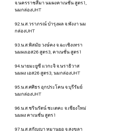
จ.นครราชสีมา นมผงคาเนชั่น สูตร1, 
นมกล่องUHT
92.น.ส.วราภรณ์ บำรุงผล จ.พังงา นม
กล่องUHT
93.น.ส.พิสมัย วงษ์คง จ.ฉะเชิงเทรา 
นมผงเอส26 สูตร3, คาเนชั่น สูตร1
94.นายมะยูซี แวกะจิ จ.นราธิวาส 
นมผง เอส26 สูตร3, นมกล่องUHT
95.น.ส.ศศิธร อุกประโคน จ.บุรีรัมย์ 
นมกล่องUHT
96.น.ส.ชรินรัตน์ ชะเตคะ จ.เชียงใหม่ 
นมผง คาเนชั่น สูตร1
97.น.ส.สุกัญญา หมานยอ จ.สงขลา 