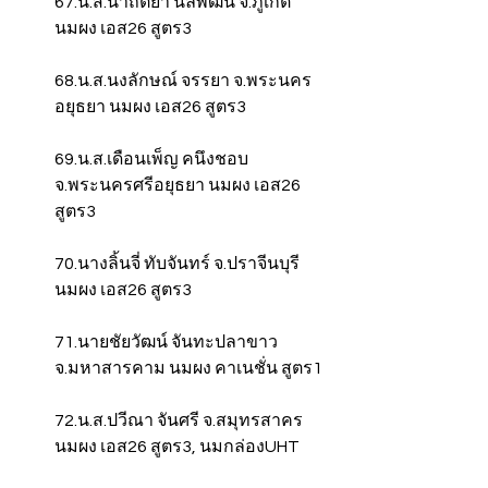
67.น.ส.นาถตยา นิลพัฒน์ จ.ภูเก็ต 
นมผง เอส26 สูตร3
68.น.ส.นงลักษณ์ จรรยา จ.พระนคร
อยุธยา นมผง เอส26 สูตร3
69.น.ส.เดือนเพ็ญ คนึงชอบ 
จ.พระนครศรีอยุธยา นมผง เอส26 
สูตร3
70.นางลิ้นจี่ ทับจันทร์ จ.ปราจีนบุรี 
นมผง เอส26 สูตร3
71.นายชัยวัฒน์ จันทะปลาขาว 
จ.มหาสารคาม นมผง คาเนชั่น สูตร1
72.น.ส.ปวีณา จันศรี จ.สมุทรสาคร 
นมผง เอส26 สูตร3, นมกล่องUHT