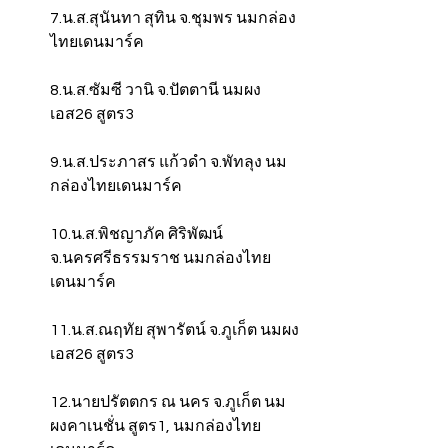
7.น.ส.สุนันทา สุทิน จ.ชุมพร นมกล่อง
ไทยเดนมาร์ค
8.น.ส.ซัมซี วานิ จ.ปัตตานี นมผง 
เอส26 สูตร3
9.น.ส.ประภาสร แก้วดำ จ.พัทลุง นม
กล่องไทยเดนมาร์ค
10.น.ส.พิชญาภัค ศิริพัฒน์ 
จ.นครศรีธรรมราช นมกล่องไทย
เดนมาร์ค
11.น.ส.ณฤทัย สุพารัตน์ จ.ภูเก็ต นมผง 
เอส26 สูตร3
12.นายปรัตตกร ณ นคร จ.ภูเก็ต นม
ผงคาเนชั่น สูตร1, นมกล่องไทย