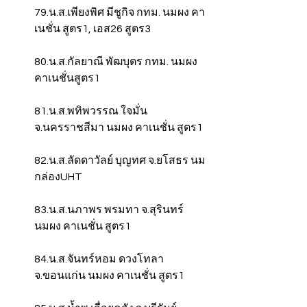
79.น.ส.เพียงพิศ มีชูกิจ กทม. นมผง คา
เนชั่น สูตร1, เอส26 สูตร3
80.น.ส.กัลยาณี พัฒบุตร กทม. นมผง 
คาเนชั่นสูตร1
81.น.ส.พทิพวรรณ ใจมั่น 
จ.นครราชสีมา นมผง คาเนชั่น สูตร1
82.น.ส.ลัดดาวัลย์ บุญทศ จ.ยโสธร นม
กล่องUHT
83.น.ส.นภาพร พรมทา จ.สุรินทร์ 
นมผง คาเนชั่น สูตร1
84.น.ส.จันทร์หอม ดวงโทลา 
จ.ขอนแก่น นมผง คาเนชั่น สูตร1