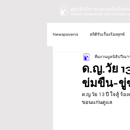
Newspavena
สถิติรับเรื่องร้องทุกข์
ทีมงานมูลนิธิปวีณา
ด.ญ.วัย 1
ข่มขืน-ขู่
ด.ญ.วัย 13 ปี ใจสู้ ร
ขอนแก่นดูแล