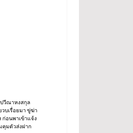
ธิปวีณาหงสกุล
บเรื่อยมา ขู่ฆ่า
 ก่อนพาเข้าแจ้ง
มคุมตัวส่งฝาก