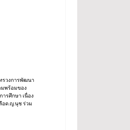
ระทรวงการพัฒนา
วามพร้อมของ
ารศึกษา เนื่อง
อด.ญ.นุช ร่วม