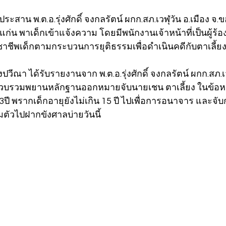
ระสาน พ.ต.อ.รุ่งศักดิ์ จงกลรัตน์ ผกก.สภ.เวฬุวัน อ.เมือง จ.ข
ก่น พาเด็กเข้าแจ้งความ โดยมีพนักงานเจ้าหน้าที่เป็นผู้ร้
าชีพเด็กตามกระบวนการยุติธรรมเพื่อดำเนินคดีกับตาเลี้ยงร
างปวีณา ได้รับรายงานจาก พ.ต.อ.รุ่งศักดิ์ จงกลรัตน์ ผกก.สภ.เว
วบรวมพยานหลักฐานออกหมายจับนายเชน ตาเลี้ยง ในข้อ
น13ปี พรากเด็กอายุยังไม่เกิน 15 ปี ไปเพื่อการอนาจาร และจั
มตัวไปฝากขังศาลบ่ายวันนี้ 