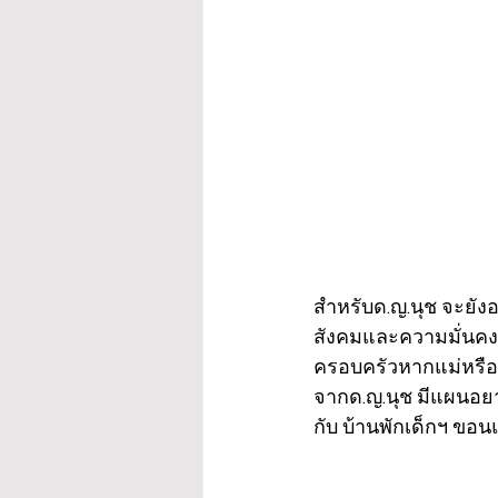
สำหรับด.ญ.นุช จะยัง
สังคมและความมั่นคงข
ครอบครัวหากแม่หรือญ
จากด.ญ.นุช มีแผนอยา
กับ บ้านพักเด็กฯ ขอ