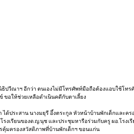
นิธิปวีณาฯ อีกว่า ตนเองไม่มีโทรศัพท์มือถือต้องแอบใช้โทร
์ ขอให้ช่วยเหลือดำเนินคดีกับตาเลี้ยง
ณา ได้ประสาน นางมยุรี อึ้งตระกูล หัวหน้าบ้านพักเด็กและคร
่โรงเรียนของด.ญ.นุช และประชุมหารือร่วมกับครู ผอ.โรงเรี
ารคุ้มครองสวัสดิภาพที่บ้านพักเด็กฯ ขอนแก่น 