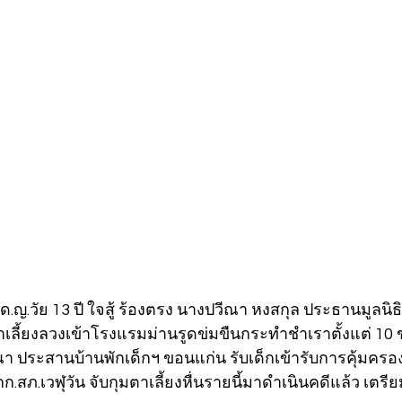
ด.ญ.วัย 13 ปี ใจสู้ ร้องตรง นางปวีณา หงสกุล ประธานมูลนิ
ตาเลี้ยงลวงเข้าโรงแรมม่านรูดข่มขืนกระทำชำเราตั้งแต่ 10 ขว
 ประสานบ้านพักเด็กฯ ขอนแก่น รับเด็กเข้ารับการคุ้มครอง
ภ.เวฬุวัน จับกุมตาเลี้ยงหื่นรายนี้มาดำเนินคดีแล้ว เตรีย