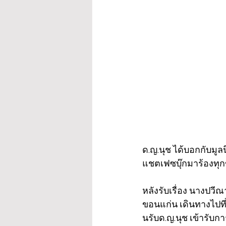
ด.ญ.นุช ได้บอกกับมูล
แชตเฟซบุ๊กมาร้องทุกข
หลังรับเรื่อง นางปวี
ขอนแก่น เดินทางไปที
นรับด.ญ.นุช เข้ารับก