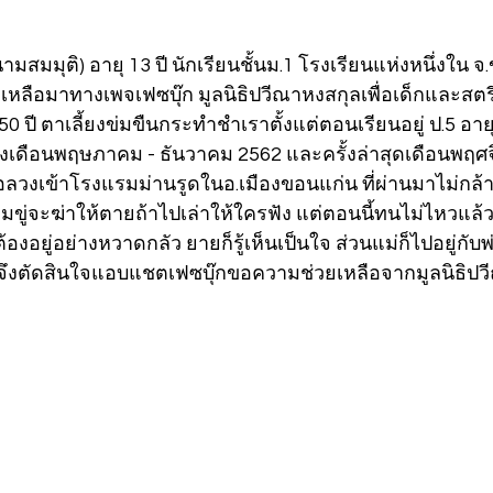
นามสมมุติ) อายุ 13 ปี นักเรียนชั้นม.1 โรงเรียนแห่งหนึ่งใน จ
ลือมาทางเพจเฟซบุ๊ก มูลนิธิปวีณาหงสกุลเพื่อเด็กและสตรี
 50 ปี ตาเลี้ยงข่มขืนกระทำชำเราตั้งแต่ตอนเรียนอยู่ ป.5 อา
่วงเดือนพฤษภาคม - ธันวาคม 2562 และครั้งล่าสุดเดือนพฤศ
ลวงเข้าโรงแรมม่านรูดในอ.เมืองขอนแก่น ที่ผ่านมาไม่กล้
่มขู่จะฆ่าให้ตายถ้าไปเล่าให้ใครฟัง แต่ตอนนี้ทนไม่ไหวแ
ยู่อย่างหวาดกลัว ยายก็รู้เห็นเป็นใจ ส่วนแม่ก็ไปอยู่กับพ่อเ
ใครจึงตัดสินใจแอบแชตเฟซบุ๊กขอความช่วยเหลือจากมูลนิธิปว