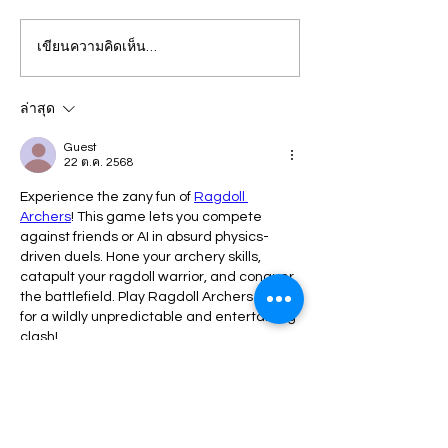
เขียนความคิดเห็น…
ปวีณา บินด่วน พาแม่เด็กพบ
กรุงเทพ แม่คาใจล
ผบก.ภ.จว.ภูเก็ต ติดตามคดี
ชีวิต! ร้อง "ปวีณา
ฝรั่งชาวสวิส ล่อลวงเด็กชาย
ลูกเพิ่งผ่าคลอดอ
ล่าสุด
วัย 14 ปี ล่วงละเมิดทางเพศ
ก่อนดับปริศนา
Guest
22 ต.ค. 2568
กลางทะเลหาดป่าตอง
Experience the zany fun of 
Ragdoll 
Archers
! This game lets you compete 
against friends or AI in absurd physics-
driven duels. Hone your archery skills, 
catapult your ragdoll warrior, and conquer 
the battlefield. Play Ragdoll Archers online 
for a wildly unpredictable and entertaining 
clash!
ถูกใจ
ตอบกลับ
Guest
11 ก.ย. 2568