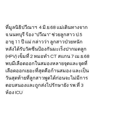
ที่มูลนิธิปวีณาฯ  4 มิ.ย.68 แม่เดินทางจาก 
จ.นนทบุรี ร้อง "ปวีณา" ช่วยลูกสาว ป.5 
อายุ 11 ปี แม่ กล่าวว่า ลูกสาวป่วยหนัก
หลังได้รับวัคซีนป้องกันมะเร็งปากมดลูก 
(HPV) เข็มที่ 2 หมอทำ CT สแกน 7 เม.ย.68 
พบมีเลือดออกในสมองหลายจุดและจุดที่
เลือดออกเยอะที่สุดคือก้านสมอง และเป็น
วันสุดท้ายที่ลูกสาวพูดได้ก่อนจะไม่มีการ
ตอบสนองและถูกส่งไปรักษายัง รพ.ที่ 3 
ห้อง ICU