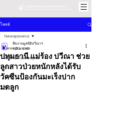
โพสต์
Newspavena
ทีมงานมูลนิธิปวีณาฯ
Newspavena
4 มิ.ย. 2568
ปทุมธานี แม่ร้อง ปวีณา ช่วย
สถิติรับเรื่องร้องทุกข์
ลูกสาวป่วยหนักหลังได้รับ
ข่าว
วัคซีนป้องกันมะเร็งปาก
วิดีโอ
มดลูก
ข่าว