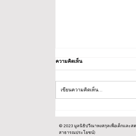
ความคิดเห็น
เขียนความคิดเห็น…
มูลนิธิปวีณาหงสกุลเพื่อเด็กและ
สตรี ขอแสดงความเสียใจอย่าง
สุดซึ้ง จากเหตุการณ์ที่โรงเรียน
© 2023 มูลนิธิปวีณาหงสกุลเพื่อเด็กและสตร
สาธารณประโยชน์)
เทพศิรินทร์นนทบุรี