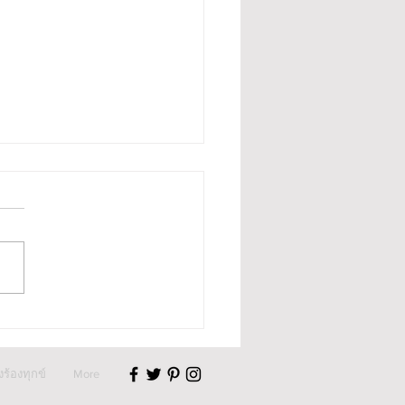
ทพ แม่คาใจลูกเสียชีวิต!
"ปวีณา" แจ้งว่าลูกเพิ่งผ่า
องร้องทุกข์
More
อาการวิกฤติก่อนดับ
นา