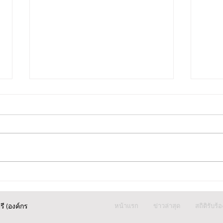
ปวีณา บินด่วน พาแม่เด็กพบ
กรุงเ
ผบก.ภ.จว.ภูเก็ต ติดตามคดี ฝรั่ง
ร้อง 
หน้าแรก
ข่าวล่าสุด
สถิติรับร้
ชาวสวิส ล่อลวงเด็กชายวัย 14
คลอด
ี (องค์กร
ปี ล่วงละเมิดทางเพศกลางทะเล
ปริศ