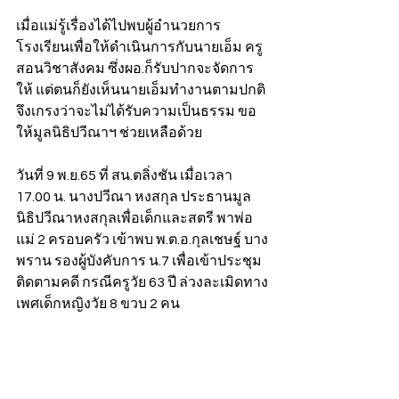
เมื่อแม่รู้เรื่องได้ไปพบผู้อำนวยการ
โรงเรียนเพื่อให้ดำเนินการกับนายเอ็ม ครู
สอนวิชาสังคม ซึ่งผอ.ก็รับปากจะจัดการ
ให้ แต่ตนก็ยังเห็นนายเอ็มทำงานตามปกติ 
จึงเกรงว่าจะไม่ได้รับความเป็นธรรม ขอ
ให้มูลนิธิปวีณาฯ ช่วยเหลือด้วย   
วันที่ 9 พ.ย.65 ที่ สน.ตลิ่งชัน เมื่อเวลา 
17.00 น. นางปวีณา หงสกุล ประธานมูล
นิธิปวีณาหงสกุลเพื่อเด็กและสตรี พาพ่อ
แม่ 2 ครอบครัว เข้าพบ พ.ต.อ.กุลเชษฐ์ บาง
พราน รองผู้บังคับการ น.7 เพื่อเข้าประชุม
ติดตามคดี กรณีครูวัย 63 ปี ล่วงละเมิดทาง
เพศเด็กหญิงวัย 8 ขวบ 2 คน 