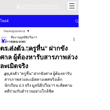
โพสต์
Newspavena
ทีมงานมูลนิธิปวีณาฯ
Newspavena
9 พ.ย. 2565
ตร.ส่งตัว “ครูหื่น” ฝากขัง
สถิติรับเรื่องร้องทุกข์
ศาล ผู้ต้องหารับสารภาพล่วง
ข่าว
ละเมิดจริง
วิดีโอ
ตร.ส่งตัว “ครูหื่น” ฝากขังศาล ผู้ต้องหารับ
ข่าว
สารภาพล่วงละเมิดทางเพศจริงเด็ก
นักเรียน ป.3 จริง มูลนิธิปวีณาฯ จะติดตาม
คดีร่วมกับตำรวจอย่างใกล้ชิด