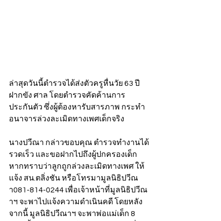
ล่าสุดวันนี้ตำรวจได้ส่งตัวครูหื่นวัย 63 ปี 
ฝากขัง ศาล โดยตำรวจคัดค้านการ
ประกันตัว ซึ่งผู้ต้องหารับสารภาพ กระทำ
อนาจารล่วงละเมิดทางเพศเด็กจริง 
นางปวีณา กล่าวขอบคุณ ตำรวจทำงานได้
รวดเร็ว และขอฝากไปถึงผู้ปกครองเด็ก  
หากทราบว่าลูกถูกล่วงละเมิดทางเพศ ให้
แจ้ง สน.ตลิ่งชัน หรือโทรมามูลนิธิปวีณ
า081-814-0244 เพื่อเจ้าหน้าที่มูลนิธิปวีณ
าฯ จะพาไปแจ้งความดำเนินคดี โดยหลัง
จากนี้ มูลนิธิปวีณาฯ จะพาพ่อแม่เด็ก 8 