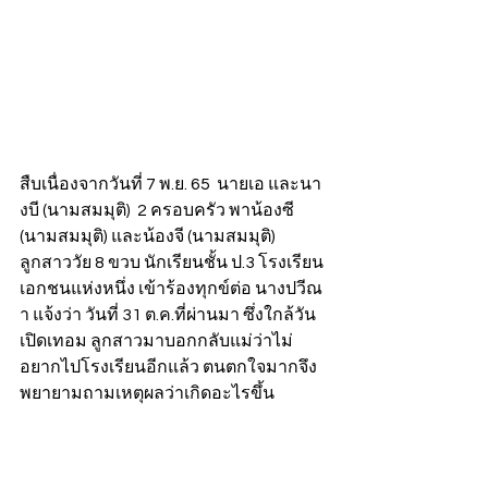
สืบเนื่องจากวันที่ 7 พ.ย. 65  นายเอ และนา
งบี (นามสมมุติ)  2 ครอบครัว พาน้องซี 
(นามสมมุติ) และน้องจี (นามสมมุติ) 
ลูกสาววัย 8 ขวบ นักเรียนชั้น ป.3 โรงเรียน
เอกชนแห่งหนึ่ง เข้าร้องทุกข์ต่อ นางปวีณ
า แจ้งว่า วันที่ 31 ต.ค.ที่ผ่านมา ซึ่งใกล้วัน
เปิดเทอม ลูกสาวมาบอกกลับแม่ว่าไม่
อยากไปโรงเรียนอีกแล้ว ตนตกใจมากจึง
พยายามถามเหตุผลว่าเกิดอะไรขึ้น 