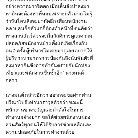
อย่างหวาดผวาจิตตก เมื่อเห็นลิงป่าลงมา
หากินจะต้องหาที่หลบเพราะกลัวมาก ไม่รู้
ว่าวันไหนลิงจะมากัดอีก เพื่อนพนักงาน
หลายคนก็กลัวแต่ก็ต้องทำหน้าที่ ตนคิดว่า
ทางสวนสัตว์ควรจะมีสวัสดิการดูแลความ
ปลอดภัยพนักงานบ้าง ตั้งแต่เกิดเรื่องกับ
ตน 2 ครั้ง ผู้บริหารไม่เคยมาดูเลย อยากให้
ผู้บริหารหามาตรการป้องกันลิงนับพันตัวที่
ลงมาหากินซึ่งอาจทำอันตรายกับนักท่อง
เที่ยวและพนักงานขึ้นซ้ำอีก” นางมนต์ 
กล่าว
นางมนต์ กล่าวอีกว่า อยากจะขอฝากท่าน
ปวีณาไปถึงท่านวราวุธด้วยว่า ขณะนี้
พนักงานขาดขวัญและกำลังใจในการ
ทำงานอย่างมาก ขอให้ช่วยพนักงานของ
สวนสัตว์ทุกคนให้ได้รับการช่วยเหลือและ
ความปลอดภัยในการทำงานด้วย   