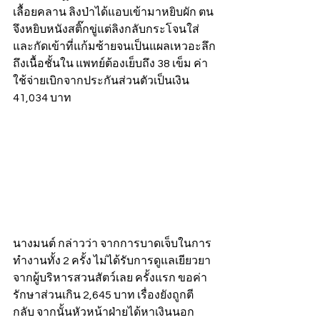
เลื้อยคลาน ลิงป่าได้แอบเข้ามาหยิบผัก ตน
จึงหยิบหนังสติ๊กขู่แต่ลิงกลับกระโจนใส่
และกัดเข้าที่แก้มซ้ายจนเป็นแผลเหวอะลึก
ถึงเนื้อชั้นใน แพทย์ต้องเย็บถึง 38 เข็ม ค่า
ใช้จ่ายเบิกจากประกันส่วนตัวเป็นเงิน 
41,034 บาท 
นางมนต์ กล่าวว่า จากการบาดเจ็บในการ
ทำงานทั้ง 2 ครั้ง ไม่ได้รับการดูแลเยียวยา
จากผู้บริหารสวนสัตว์เลย ครั้งแรก ขอค่า
รักษาส่วนเกิน 2,645 บาท เรื่องยังถูกตี
กลับ จากนั้นหัวหน้าฝ่ายได้หาเงินนอก