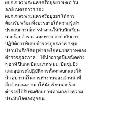
ผบก.ภ.จว.พระนครศรีอยุธยา พ.ต.อ.วัน
ลภย์ เนตรถาวร รอง 
ผบก.ภ.จว.พระนครศรีอยุธยา ให้การ
ต้อนรับ พร้อมทั้งบรรยายให้ความรู้เล่า
ประสบการณ์การทำงานให้กับนักเรียน
นายร้อยตำรวจ และทางกองกำกับการ
ปฏิบัติการพิเศษ ตำรวจภูธรภาค 1 ชุด
ปราบไพรีอริศัตรูพ่าย หรือหน่วยสวาทของ
ตำรวจภูธรภาค 1 ได้นำอาวุธปืนชนิดต่าง 
ๆ อาทิ ปืนกล ปืนขนาด 9 มม. ปืนซุ่มยิง 
และอุปกรณ์ปฏิบัติการทั้งทางบกและใต้
น้ำ อุปกรณ์ในการทำงานของเจ้าหน้าที่
อีกจำนวนมากมาให้นักเรียนนายร้อย
ตำรวจได้รับชมศักยภาพท่ามกลางความ
ประทับใจของทุกคน