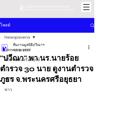
โพสต์
Newspavena
ทีมงานมูลนิธิปวีณาฯ
Newspavena
4 ก.ย. 2567
"ปวีณา" พา นร.นายร้อย
สถิติรับเรื่องร้องทุกข์
ตำรวจ 30 นาย ดูงานตำรวจ
ข่าว
ภูธร จ.พระนครศรีอยุธยา
วิดีโอ
ข่าว