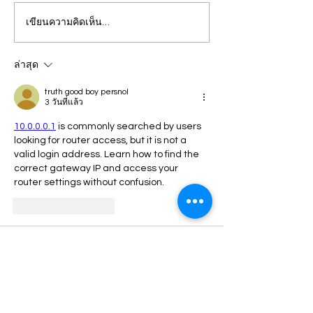
เขียนความคิดเห็น…
ปวีณา บินด่วน พาแม่เด็กพบ
กรุงเทพ แม่คาใจล
ผบก.ภ.จว.ภูเก็ต ติดตามคดี
ชีวิต! ร้อง "ปวีณา
ฝรั่งชาวสวิส ล่อลวงเด็กชาย
ลูกเพิ่งผ่าคลอดอ
ล่าสุด
วัย 14 ปี ล่วงละเมิดทางเพศ
ก่อนดับปริศนา
truth good boy persnol
3 วันที่แล้ว
กลางทะเลหาดป่าตอง
10.0.0.0.1
 is commonly searched by users 
looking for router access, but it is not a 
valid login address. Learn how to find the 
correct gateway IP and access your 
router settings without confusion.
ถูกใจ
ตอบกลับ
Guest
08 ก.ค.
อ่านแล้วรู้สึกว่าการให้รุ่นพี่ตำรวจมาเล่า
ประสบการณ์แบบนี้มันมีผลจริง ๆ เพราะเด็ก ๆ 
จะเห็นทั้งมุมอุดมการณ์และความกดดันหน้า