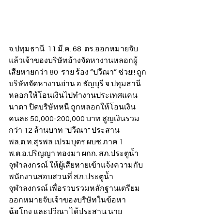
จ.ปทุมธานี  11 มี.ค. 68  ตร.ออกหมายจับ
แล้วเจ้าของบริษัทอ้างจัดหางานหลอกผู้
เสียหายกว่า 80  ราย ร้อง “ปวีณา” ช่วย!! ถูก
บริษัทจัดหางานย่าน อ.ธัญบุรี จ.ปทุมธานี 
หลอกให้โอนเงินไปทำงานประเทศแคน
นาดา ปิดบริษัทหนี ถูกหลอกให้โอนเงิน
คนละ 50,000-200,000 บาท สูญเงินรวม
กว่า 12 ล้านบาท "ปวีณา" ประสาน 
พล.ต.ท.สุรพล เปรมบุตร ผบช.ภาค 1 
พ.ต.อ.ปริญญา ทองมา ผกก. สภ.ประตูน้ำ
จุฬาลงกรณ์ ให้ผู้เสียหายเข้าแจ้งความกับ
พนักงานสอบสวนที่ สภ.ประตูน้ำ
จุฬาลงกรณ์ เพื่อรวบรวมหลักฐานเตรียม
ออกหมายจับเจ้าของบริษัทในข้อหา 
ฉ้อโกง และปวีณา ได้ประสาน นาย