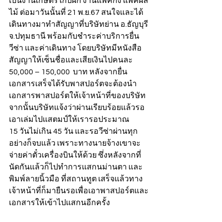
เป็นงานเกษตร เก็บผัก งานแพ็คกิ้ง แพ็คผล
ไม้ ต่อมาวันนั้นที่ 21 พ.ย.67 สนใจและได้
เดินทางมาทำสัญญาที่บริษัทย่าน อ.ธัญบุรี 
จ.ปทุมธานี พร้อมกับชำระค่าบริการยื่น
วีซ่า และค่าเดินทาง โดยบริษัทมีหนังสือ
สัญญาให้เซ็นชื่อและเสียเงินไปคนละ 
50,000 – 150,000  บาท หลังจากยื่น
เอกสารเสร็จได้รับพาสปอร์ตจะต้องนำ
เอกสารพาสปอร์ตให้เจ้าหน้าที่ของบริษัท 
จากนั้นบริษัทแจ้งว่าผ่านเรียบร้อยแล้วรอ
เอาเล่มไปแสตมป์ให้เรารอประมาณ 
15 วันไม่เกิน 45 วัน และรอวีซ่าผ่านทุก
อย่างก็จบแล้ว เพราะทางนายจ้างเขาจะ
จ่ายค่าตั๋วเครื่องบินให้ด้วย ซึ่งหลังจากที่
นัดกันแล้วก็ไปทำการแสกนม่านตา และ
พิมพ์ลายนิ้วมือ ที่สถานทูต เสร็จแล้วทาง
เจ้าหน้าที่ก็มายืนรอเพื่อเอาพาสปอร์ตและ
เอกสารให้เข้าไปแสกนอีกครั้ง