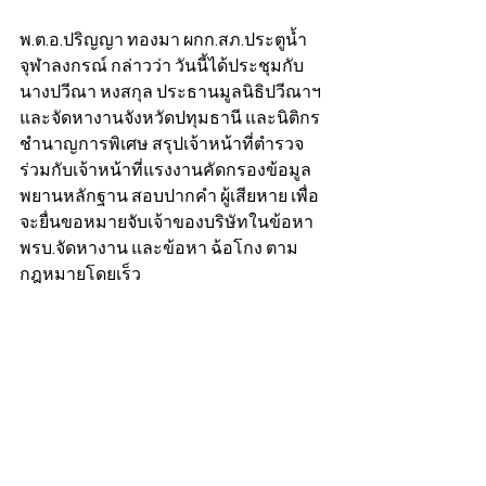
พ.ต.อ.ปริญญา ทองมา ผกก.สภ.ประตูน้ำ
จุฬาลงกรณ์ กล่าวว่า วันนี้ได้ประชุมกับ 
นางปวีณา หงสกุล ประธานมูลนิธิปวีณาฯ 
และจัดหางานจังหวัดปทุมธานี และนิติกร
ชำนาญการพิเศษ สรุปเจ้าหน้าที่ตำรวจ
ร่วมกับเจ้าหน้าที่แรงงานคัดกรองข้อมูล
พยานหลักฐาน สอบปากคำ ผู้เสียหาย เพื่อ
จะยื่นขอหมายจับเจ้าของบริษัทในข้อหา 
พรบ.จัดหางาน และข้อหา ฉ้อโกง ตาม
กฎหมายโดยเร็ว