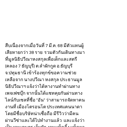
สืบเนื่องจากเมื่อวันที่ 7 มี.ค. 68 มีตัวแทนผู้
เสียหายกว่า 38 ราย  รวมตัวกันเดินทางมา
ที่มูลนิธิปวีณาหงสกุลเพื่อเด็กและสตรี 
(คลอง 7 ธัญบุรี) ต.ลำผักกูด อ.ธัญบุรี 
จ.ปทุมธานี เข้าร้องทุกข์ขอความช่วย
เหลือจาก นางปวีณา หงสกุล ประธานมูล
นิธิปวีณาฯ แจ้งว่าได้หางานทำผ่านทาง
เพจเฟชบุ๊ก จากนั้นได้แชทคุยกันผ่านทาง
ไลน์กับเซลที่ชื่อ "อัน" ว่าสามารถจัดหาคน
งานที่ เมืองโตรอนโต ประเทศแคนนาดา 
โดยมีชื่อบริษัทน่าเชื่อถือ มีรีวิวว่ามีคน
ผ่านวีซ่าและได้ไปทำงานแล้ว  และแจ้งว่า