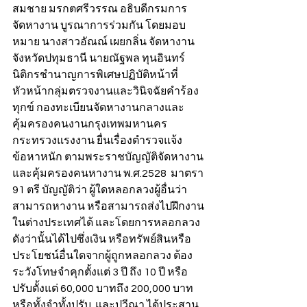
สมชาย มรกตศรีวรรณ อธิบดีกรมการ
จัดหางาน บูรณาการร่วมกัน โดยมอบ
หมาย นางสาวอัณณ์ เผยกลิ่น จัดหางาน
จังหวัดปทุมธานี นายณัฐพล ทุนอินทร์ 
นิติกรชำนาญการพิเศษปฏิบัติหน้าที่
หัวหน้ากลุ่มตรวจงานและวินิจฉัยคำร้อง
ทุกข์ กองทะเบียนจัดหางานกลางและ
คุ้มครองคนงานกรุงเทพมหานคร 
กระทรวงแรงงาน ยื่นเรื่องตำรวจแจ้ง
ข้อหาหนัก ตามพระราชบัญญัติจัดหางาน
และคุ้มครองคนหางาน พ.ศ.2528  มาตรา 
91 ตรี บัญญัติว่า ผู้ใดหลอกลวงผู้อื่นว่า
สามารถหางาน หรือสามารถส่งไปฝึกงาน
ในต่างประเทศได้ และโดยการหลอกลวง
ดังว่านั้นได้ไปซึ่งเงิน หรือทรัพย์สินหรือ
ประโยชน์อื่นใดจากผู้ถูกหลอกลวง ต้อง
ระวังโทษจำคุกตั้งแต่ 3 ปี ถึง 10 ปี หรือ
ปรับตั้งแต่ 60,000 บาทถึง 200,000 บาท 
หรือทั้งจำทั้งปรับ  และปวีณา ได้ประสาน 