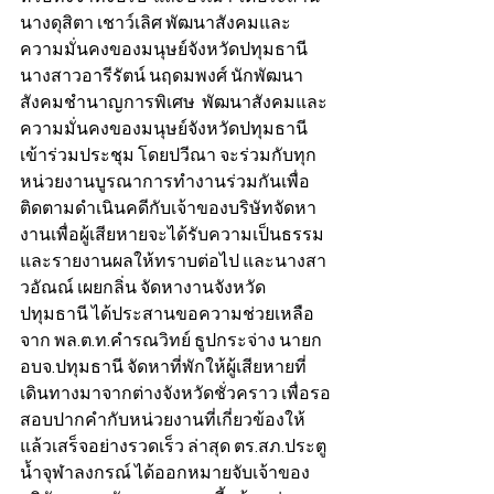
นางดุสิตา เชาว์เลิศ พัฒนาสังคมและ
ความมั่นคงของมนุษย์จังหวัดปทุมธานี 
นางสาวอารีรัตน์ นฤดมพงศ์ นักพัฒนา
สังคมชำนาญการพิเศษ  พัฒนาสังคมและ
ความมั่นคงของมนุษย์จังหวัดปทุมธานี 
เข้าร่วมประชุม โดยปวีณา จะร่วมกับทุก
หน่วยงานบูรณาการทำงานร่วมกันเพื่อ
ติดตามดำเนินคดีกับเจ้าของบริษัทจัดหา
งานเพื่อผู้เสียหายจะได้รับความเป็นธรรม 
และรายงานผลให้ทราบต่อไป และนางสา
วอัณณ์ เผยกลิ่น จัดหางานจังหวัด
ปทุมธานี ได้ประสานขอความช่วยเหลือ
จาก พล.ต.ท.คำรณวิทย์ ธูปกระจ่าง นายก 
อบจ.ปทุมธานี จัดหาที่พักให้ผู้เสียหายที่
เดินทางมาจากต่างจังหวัดชั่วคราว เพื่อรอ
สอบปากคำกับหน่วยงานที่เกี่ยวข้องให้
แล้วเสร็จอย่างรวดเร็ว ล่าสุด ตร.สภ.ประตู
น้ำจุฬาลงกรณ์ ได้ออกหมายจับเจ้าของ