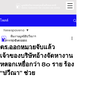
โพสต์
Newspavena
ทีมงานมูลนิธิปวีณาฯ
Newspavena
11 มี.ค. 2568
ตร.ออกหมายจับแล้ว
สถิติรับเรื่องร้องทุกข์
เจ้าของบริษัทอ้างจัดหางาน
ข่าว
หลอกเหยื่อกว่า 80 ราย ร้อง
วิดีโอ
“ปวีณา” ช่วย
ข่าว