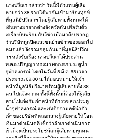
นางปวีณา กล่าวว่า วันนี้มีตัวแทนผู้เสีย
หายกว่า 38 ราย ได้พากันเข้ามาร้องทุกข์
ที่มูลนิธิปวีณาฯ โดยผู้เสียหายทั้งหมดได้
เดินทางมาจากต่างจังหวัดกัน เพื่อรับตั๋ว
เครื่องบินพร้อมกับวีซ่า เมื่อมาถึงปรากฏ
ว่าบริษัทถูกปิดและขนย้ายข้าวของออกไป
หมดแล้ว จึงรวมกลุ่มกันมาที่มูลนิธิปวีณ
าฯ หลังรับเรื่อง นางปวีณาได้ประสาน 
พ.ต.อ.ปริญญา ทองมา ผกก.สภ.ประตูน้ำ
จุฬาลงกรณ์  โดยในวันที่ 8 มี.ค. 68 เวลา
ประมาณ 09.00 น. ได้มอบหมายให้เจ้า
หน้าที่มูลนิธิปวีณาพร้อมผู้เสียหายทั้ง 38 
คน ไปแจ้งความ ทั้งนี้ทั้งนั้นก็ต้องให้ผู้เสีย
หายไปแจ้งกับเจ้าหน้าที่ตำรวจ สภ.ประตู
น้ำจุฬาลงกรณ์ และเร่งติดตามคดีนำตัว
เจ้าของบริษัทที่หลอกลวงผู้เสียหายให้โอน
เงินมาดำเนินคดี เชื่อว่าถ้าเราดำเนินการ
เร็วก็จะเป็นประโยชน์แก่ผู้เสียหายทุกคน