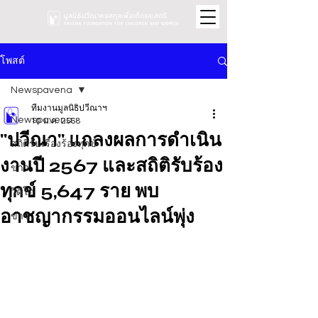
โพสต์
Newspavena
ทีมงานมูลนิธิปวีณาฯ
Newspavena
10 ม.ค. 2568
"ปวีณา" แถลงผลการดำเนิน
สถิติรับเรื่องร้องทุกข์
งานปี 2567 และสถิติรับร้อง
ข่าว
ทุกข์ 5,647 ราย พบ
วิดีโอ
อาชญากรรมออนไลน์พุ่ง
ข่าว