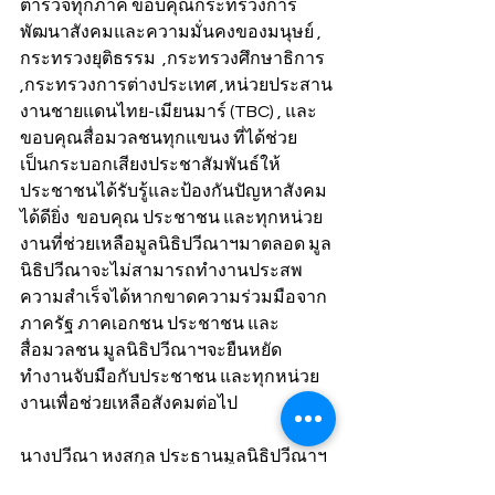
ตำรวจทุกภาค ขอบคุณกระทรวงการ
พัฒนาสังคมและความมั่นคงของมนุษย์ , 
กระทรวงยุติธรรม  ,กระทรวงศึกษาธิการ 
,กระทรวงการต่างประเทศ ,หน่วยประสาน
งานชายแดนไทย-เมียนมาร์ (TBC) , และ
ขอบคุณสื่อมวลชนทุกแขนง ที่ได้ช่วย
เป็นกระบอกเสียงประชาสัมพันธ์ให้
ประชาชนได้รับรู้และป้องกันปัญหาสังคม
ได้ดียิ่ง  ขอบคุณ ประชาชน และทุกหน่วย
งานที่ช่วยเหลือมูลนิธิปวีณาฯมาตลอด มูล
นิธิปวีณาจะไม่สามารถทำงานประสพ
ความสำเร็จได้หากขาดความร่วมมือจาก
ภาครัฐ ภาคเอกชน ประชาชน และ
สื่อมวลชน มูลนิธิปวีณาฯจะยืนหยัด
ทำงานจับมือกับประชาชน และทุกหน่วย
งานเพื่อช่วยเหลือสังคมต่อไป
นางปวีณา หงสกุล ประธานมูลนิธิปวีณาฯ 
อวยพรพี่น้องประชาชน ในวาระดิถีขึ้นปี