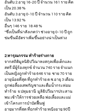
อันดับ 2.อายุ 16-20 ปี จำนวน 161 ราย คิด
เป็น 20.38 %
อันดับ 3.อายุ 0-10 ปี จำนวน 110 ราย คิด
เป็น 13.92 %
อื่นๆ 146 ราย  18.48 %
*ซึ่งเป็นที่น่าสังเกตว่า ช่วงอายุ 0-10 ปี ถูก
ข่มขืนมีอัตราเพิ่มขึ้นอย่างน่าเป็นห่วง
2.ทารุณกรรม ทำร้ายร่างกาย
จากสถิติมูลนิธิปวีณาหงสกุลเพื่อเด็กและ
สตรี มีผู้ร้องทุกข์ จำนวน 740 ราย จำแนก
เป็นหญิงถูกทำร้าย 646 ราย  ชาย 70 ราย
อายุน้อยที่สุด ที่ถูกทำร้าย ด.ช.อายุ 3 เดือน 
ถูกพ่อลี้ยงเสพกัญชาและดื่มน้ำกระท่อม
ทำร้าย  จ.ปทุมธานี  มูลิธิปวีณาฯประสาน 
พม.เช้าให้การช่วยเหลือ พ่อเลี้ยงและแม่
เข้าโครงการบำบัดฟื้นฟู
อายุมากที่สุด ที่ถูกทำร้าย หญิงอายุ 90ปี 