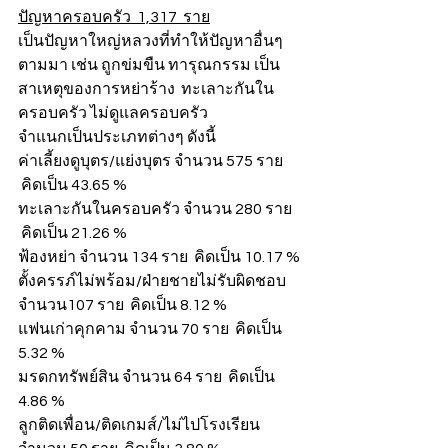
ปัญหาครอบครัว  1,317  ราย
เป็นปัญหาใหญ่หลวงที่ทำให้ปัญหาอื่นๆ
ตามมา เช่น ถูกข่มขืน ทารุณกรรม เป็น
สาเหตุของการหย่าร้าง  ทะเลาะกันใน
ครอบครัว ไม่ดูแลครอบครัว 
จำแนกเป็นประเภทต่างๆ ดังนี้
ค่าเลี้ยงดูบุตร/แย่งบุตร จำนวน 575 ราย 
 คิดเป็น 43.65 %
ทะเลาะกันในครอบครัว จำนวน 280 ราย 
 คิดเป็น 21.26 %
ฟ้องหย่า จำนวน 134 ราย  คิดเป็น 10.17 %
ตั้งครรภ์ไม่พร้อม/ฝ่ายชายไม่รับผิดชอบ 
จำนวน107 ราย  คิดเป็น 8.12 %
แฟนเก่าคุกคาม จำนวน 70 ราย  คิดเป็น 
5.32 %
มรดกทรัพย์สิน จำนวน 64 ราย  คิดเป็น 
4.86 %
ลูกติดเพื่อน/ติดเกมส์/ไม่ไปโรงเรียน 