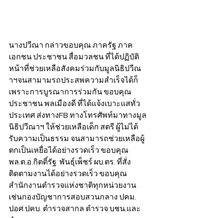
นางปวีณา กล่าวขอบคุณ ภาครัฐ ภาค
เอกชน ประชาชน สื่อมวลชน ที่ได้ปฏิบัติ
หน้าที่ช่วยเหลือสังคมร่วมกับมูลนิธิปวีณ
าฯจนสามามรถประสพความสำเร็จได้ก็
เพราะการบูรณาการร่วมกัน ขอบคุณ 
ประชาชน พลเมืองดี ที่ได้แจ้งเบาะแสทั่ว
ประเทศ ส่งทางFB ทางโทรศัพท์มาทางมูล
นิธิปวีณาฯ ให้ช่วยเหลือเด็ก สตรี ผู้ไม่ได้
รับความเป็นธรรม จนสามารถช่วยเหลือผู้
ตกเป็นเหยื่อได้อย่างรวดเร็ว ขอบคุณ 
พล.ต.อ.กิตติ์รัฐ  พันธุ์เพ็ชร์ ผบ.ตร. ที่สั่ง
ติดตามงานได้อย่างรวดเร็ว ขอบคุณ 
สำนักงานตำรวจแห่งชาติทุกหน่วยงาน 
เช่นกองบัญชาการสอบสวนกลาง ปคม. 
ปอศ.ปคบ. ตำรวจสากล ตำรวจ บชน.และ