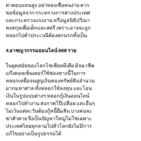
ค่าตอบแทนสูง อย่าหลงเชื่อคนง่าย ควร
ขอข้อมูลจาก กระทรวงการต่างประเทศ 
และกระทรวงแรงงาน หรือมูลนิธิปวีณา
หงสกุลเพื่อเด็กและสตรี เพราะอาจจะถูก
หลอกไปค้าประเวณีต้องตกนรกทั้งเป็น
4.อาชญากรรมออนไลน์ 668 ราย
ในยุคสมัยของโลกโซเชียลมีเดีย มิจฉาชีพ
แก๊งคอลเซ็นเตอร์ใช้ช่องทางนี้ในการ
หลอกเหยื่อจนสูญเงินทองทรัพย์สินจำนวน
มากมหาศาล ทั้งหลอกให้ลงทุน และโอน
เงินในรูปแบบต่างๆ หลอกกู้เงินออนไลน์ 
หลอกไปทำงาน ส่งภาพโป๊เปลือย และอื่นๆ
ไม่เว้นแต่ละวันต้องกู้หนี้ยืมสิน บางคนจะ
ฆ่าตัวตาย จึงเป็นปัญหาใหญ่ไม่ใช่เฉพาะ
ประเทศไทยลุกลามไปทั่วโลกยังไม่มีการ
แก้ไขอย่างเป็นรูปธรรมได้