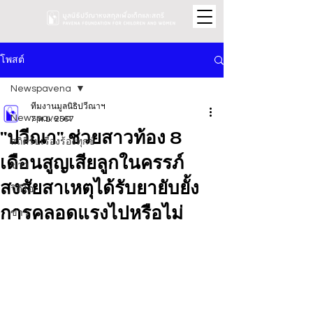
โพสต์
Newspavena
ทีมงานมูลนิธิปวีณาฯ
Newspavena
7 พ.ย. 2567
"ปวีณา" ช่วยสาวท้อง 8
สถิติรับเรื่องร้องทุกข์
เดือนสูญเสียลูกในครรภ์
ข่าว
สงสัยสาเหตุได้รับยายับยั้ง
วิดีโอ
การคลอดแรงไปหรือไม่
ข่าว