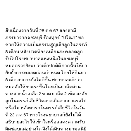
สืบเนื่องจากวันที่ 28 ต.ค.67 สองสามี
ภรรยาจากจ.ชลบุรี ร้องทุกข์ "ปวีณา" ขอ
ช่วยให้ความเป็นธรรมสูญเสียลูกในครรภ์ 
8 เดือน หลังปวดท้องเหมือนจะคลอดลูก 
รีบไปโรงพยาบาลแห่งหนึ่งในจ.ชลบุรี 
หมอตรวจยังพบว่าเด็กปกติดี จากนั้นให้ยา
ยับยั้งการคลอดก่อนกำหนด โดยให้กินยา 
8 เม็ด อาการยังไม่ดีขึ้น พยาบาลแจ้งว่า
หมอสั่งให้ยาแรงขึ้นโดยเป็นยาฉีดผ่าน
ทางสายน้ำเกลือ 2 ขวด ยาฉีด 2 เข็ม สงสัย
ลูกในครรภ์เสียชีวิตอาจเกิดจากยาแรงไป
หรือไม่ หลังทารกในครรภ์เสียชีวิตในวัน
ที่ 23 ต.ค.67 ทางโรงพยาบาลก็ยังไม่ได้
อธิบายอะไรให้เข้าใจหรือแสดงความรับ
ผิดชอบแต่อย่างใด จึงได้เดินทางมามูลนิธิ