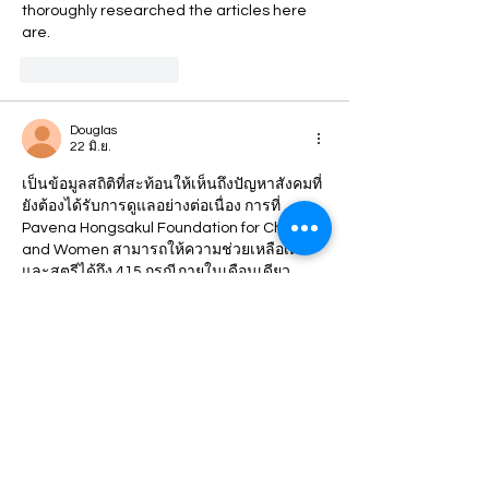
thoroughly researched the articles here 
are.
ถูกใจ
ตอบกลับ
Douglas
22 มิ.ย.
เป็นข้อมูลสถิติที่สะท้อนให้เห็นถึงปัญหาสังคมที่
ยังต้องได้รับการดูแลอย่างต่อเนื่อง การที่ 
Pavena Hongsakul Foundation for Children 
and Women สามารถให้ความช่วยเหลือเด็ก
และสตรีได้ถึง 415 กรณีภายในเดือนเดียว 
แสดงให้เห็นถึงบทบาทสำคัญขององค์กรในการ
ช่วยเหลือผู้ที่กำลังเผชิญความเดือดร้อน การเผย
แพร่ข้อมูลเหล่านี้ยังช่วยสร้างความตระหนักรู้
และกระตุ้นให้สังคมเห็นความสำคัญของการ
ร่วมกันแก้ไขปัญหา ปัจจุบันผู้คนเข้าถึงข้อมูล
ผ่านช่องทางออนไลน์หลากหลายรูปแบบ ไม่ว่า
จะเป็นข่าวสาร สื่อสังคมออนไลน์ หรือแม้แต่ผู้ที่
กำลังค้นหาคอนเทนต์ด้านความบันเทิงอย่าง 
nulls brawl (
https://nullbrawls.org/
) ก็อาจได้