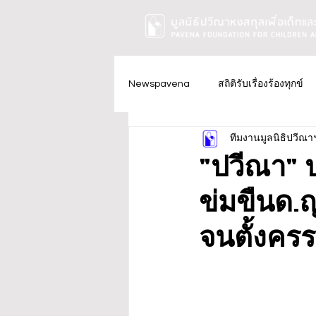
Newspavena
สถิติรับเรื่องร้องทุกข์
ทีมงานมูลนิธิปวีณา
"ปวีณา" ป
ข่มขืนด.ญ
จนตั้งครร