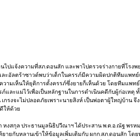
านไปแจ้งความที่สภ.ดอนสัก และพาไปตรวจร่างกายที่โรง
น และอัลตร้าซาวด์พบว่าเด็กในครรภ์มีความผิดปกติทีมแพทย
วามเห็นให้ยุติการตั้งครรภ์ซึ่งยายก็เห็นด้วย โดยทีมแพทย์
ภ์และแม่ไว้เพื่อเป็นหลักฐานในการดำเนินคดีกับผู้ก่อเหตุ ทั
น เกรงจะไม่ปลอดภัยเพราะนายสิงห์ เป็นพ่อตาผู้ใหญ่บ้าน จึง
ให้ด้วย   
ีณา หงสกุล ประธานมูลนิธิปวีณาฯ ได้ประสาน พ.ต.อ.ณัฐ พรห
ห้ยายกับหลานเข้าให้ข้อมูลเพิ่มเติมกับ ผกก.สภ.ดอนสัก โด