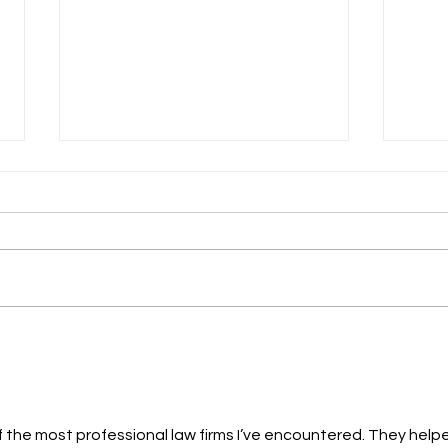
กรุงเทพ แม่คาใจลูกเสียชีวิต!
กรุง
ร้อง "ปวีณา" แจ้งว่าลูกเพิ่งผ่า
อิสล
คลอดอาการวิกฤติก่อนดับ
"ปวี
ปริศนา
ให้ค
 the most professional law firms I’ve encountered. They help