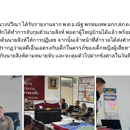
.67 นางปวีณา ได้รับรายงานจาก พ.ต.อ.ณัฐ พรหมเทพ ผกก.สภ.ดอ
ักได้ทำการจับกุมตัวนายสิงห์ พ่อตาผู้ใหญ่บ้านได้แล้ว พร
งต้นนายสิงห์ให้การปฏิเสธ จากนั้นเจ้าหน้าที่ตำรวจได้ส่งตั
รากฏว่าผลดีเอ็นเอตรงกับเด็กในครรภ์ของเด็กหญิงผู้เสีย
ีกับนายสิงห์ตามหมายจับ และจะคุมตัวไปฝากขังศาลในวันที่ 29