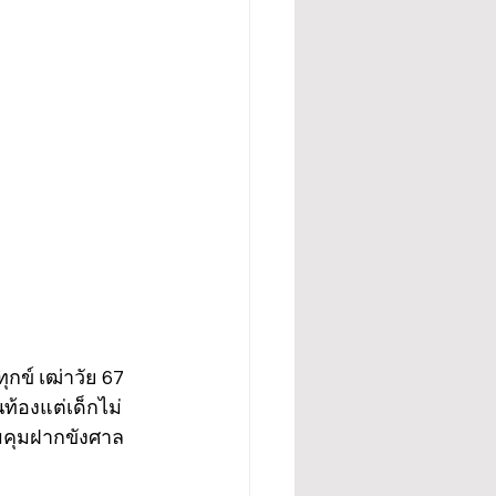
กข์ เฒ่าวัย 67 
ท้องแต่เด็กไม่
มคุมฝากขังศาล 