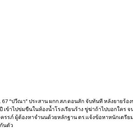
ย. 67 “ปวีณา” ประสาน ผกก.สภ.ดอนสัก จับทันที หลังยายร้องทุ
ปี เข้าไปข่มขืนในห้องน้ำโรงเรียนร้าง ขู่ฆ่าถ้าไปบอกใคร จน
้งครรภ์ ผู้ต้องหาจำนนด้วยหลักฐาน ตร.แจ้งข้อหาหนักเตรีย
กันตัว