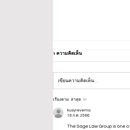
1 ความคิดเห็น
เขียนความคิดเห็น…
ปวีณา บินด่วน พาแม่เด็กพบ
เรียงตาม:
ล่าสุด
ผบก.ภ.จว.ภูเก็ต ติดตามคดี ฝรั่ง
kusyrevema
ชาวสวิส ล่อลวงเด็กชายวัย 14
18 ก.ค. 2568
ปี ล่วงละเมิดทางเพศกลางทะเล
The Sage Law Group is one of