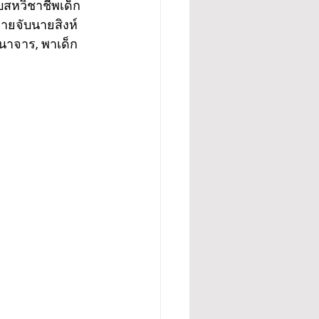
สหวิชาชีพเด็ก
มายจับนายสิงห์ 
อนาจาร, พาเด็ก