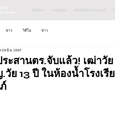
หน้าแรก
ข่าวล่าสุด
สถิติรับร้องร้องทุกข์
ว
ข่าว
วิดีโอ
ข่าว
ฯ
29 มิ.ย. 2567
ระสานตร.จับแล้ว! เฒ่าวัย
.วัย 13 ปี ในห้องน้ำโรงเรี
ภ์