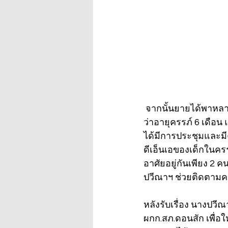
 จากนั้นยายได้พาหล
ว่าอายุครรภ์ 6 เดือ
ได้มีการประชุมและมีค
ดีเอ็นเอของเด็กในครร
อาศัยอยู่กันเพียง 2 ค
ปวีณาฯ ช่วยติดตามคดี
หลังรับเรื่อง นางปว
ผกก.สภ.ดอนสัก เพื่อใ