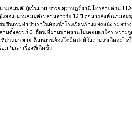
(นามสมมุติ) ผู้เป็นยาย ชาวจ.สุราษฎร์ธานี โทรสายด่วน 1134 
ิงสอง (นามสมมุติ) หลานสาววัย 13 ปี ถูกนายสิงห์ (นามสมมุติ
 ข่มขืนกระทำชำเราในห้องน้ำโรงเรียนร้างแห่งหนึ่ง ระหว่า
ลานตั้งครรภ์ 6 เดือน ที่ผ่านมาหลานไม่เคยบอกใครเพราะถูก
ม.ย.ที่ผ่านมา ยายเห็นหลานท้องโตผิดปกติจึงถามว่าเกิดอะไรข
กับเล่าเรื่องที่เกิดขึ้น