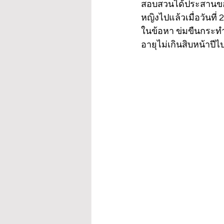
สอบสวนได้ประสานขอผ
หญิงไปแล้วเมื่อวันที
ในข้อหา ข่มขืนกระทำช
อายุไม่เกินสิบหน้าปี