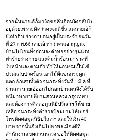
จากนั้นนายเอ้ก็มาง้อขอคืนดีตนจึงกลับไป
อยู่ด้วยเพราะคิดว่าคงจะดีขึ้น แต่นายเอ้ก็
ยังทำร้ายร่างกายตนอยู่เป็นประจำ จนวัน
ที่ 27 ก.พ.66 นายเอ้ หาว่าตนเอากุญแจ
บ้านไปโยนทิ้งก่อนจะด่าทออย่างรุนแรง
ทำร้ายร่างกาย และต้มน้ำร้อนมาราดที่
ใบหน้าและตามตัว ทำให้นอนซมเป็นไข้
ปวดแสบปวดร้อน เอาไม้ตีแขนกระดูก
แตก อักเสบทั้งตัว จนกระทั่งวันที่ 1 มี.ค.ที่
ผ่านมา นายเอ้ออกไปนอกบ้านตนจึงได้รีบ
หนีมาหายายที่ย่านสวนหลวง กรุงเทพฯ  
และต้องการติดต่อมูลนิธิปวีณาฯ ให้ช่วย
เหลือ จนกระทั่งตำรวจป้อมยามให้เบอร์
โทรติดต่อมูลนิธิปวีณาฯ และให้เงิน 40 
บาท จากนั้นจึงเดินไปหาพลเมืองดีที่
สำนักงานเขตสวนหลวง ขอให้ติดต่อมูล