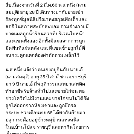
สืบเนื่องจากวันที่ 2 มี.ค.66 น.ส.หนึ่ง (นาม
สมมุติ) อายุ 28 ปี เดินทางมากับยายเข้า
ร้องทุกข์มูลนิธิปวีณาหงสกุลเพื่อเด็กและ
สตรี ในสภาพสะบักสะบอม ตามร่างกายมี
บาดแผลถูกน้ำร้อนลวกที่บริเวณใบหน้า
และแขนทั้งสอง อีกทั้งมีแผลจากการถูก
มีดฟันที่แผ่นหลัง และที่แขนซ้ายถูกไม้ตี
จนกระดูกแตกต้องผ่าตัดดามเหล็กไว้ 
น.ส.หนึ่ง แจ้งว่า ตนเองอยู่กินกับ นายเอ้ 
(นามสมมุติ) อายุ 35 ปี สามี ชาวจ.ราชบุรี 
มา 9 ปี นายเอ้ มีพฤติกรรมเสพยาเสพติด 
ทำอาชีพรับจ้างทั่วไปและขายไก่ชน พอ
ช่วงโควิดไม่มีงานและขายไก่ชนไม่ได้ จึง
ถูกไล่ออกจากห้องเช่าและถูกยึดรถ
กระบะ ช่วงเดือนพ.ย.65 ได้พากันย้ายมา
ปลูกกระต๊อบอยู่ข้างหมู่บ้านแห่งหนึ่ง
ในอ.บ้านโป่ง จ.ราชบุรี และหากินโดยการ