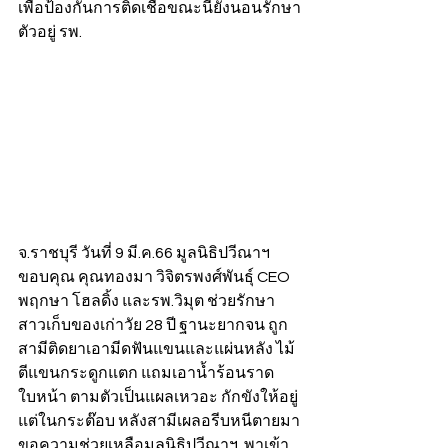
เพื่อป้องกันการติดเชื้อขณะนี้ยังนอนรักษา
ตัวอยู่ รพ.
จ.ราชบุรี วันที่ 9 มี.ค.66 มูลนิธิปวีณาฯ 
ขอบคุณ คุณทองมา วิจิตรพงศ์พันธุ์ CEO 
พฤกษา โฮลดิ้ง และรพ.วิมุต ช่วยรักษา
สาวเก็บของเก่าวัย 28 ปี ฐานะยากจน ถูก
สามีติดยาเอามีดฟันแขนและแผ่นหลัง ไม้
ตีแขนกระดูกแตก แถมเอาน้ำร้อนราด
ใบหน้า ตามตัวเป็นแผลเหวอะ กักขังให้อยู่
แต่ในกระต๊อบ หลังสามีเผลอรีบหนีตายมา
ขอความช่วยเหลือมูลนิธิปวีณาฯ  พาเข้า