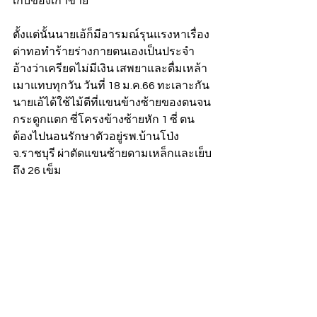
เก็บของเก่าขาย
ตั้งแต่นั้นนายเอ้ก็มีอารมณ์รุนแรงหาเรื่อง
ด่าทอทำร้ายร่างกายตนเองเป็นประจำ 
อ้างว่าเครียดไม่มีเงิน เสพยาและดื่มเหล้า
เมาแทบทุกวัน วันที่ 18 ม.ค.66 ทะเลาะกัน 
นายเอ้ได้ใช้ไม้ตีที่เเขนข้างซ้ายของตนจน
กระดูกแตก ซี่โครงข้างซ้ายหัก 1 ซี่ ตน
ต้องไปนอนรักษาตัวอยู่รพ.บ้านโป่ง 
จ.ราชบุรี ผ่าตัดแขนซ้ายดามเหล็กและเย็บ
ถึง 26 เข็ม 