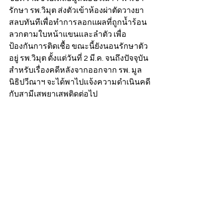
รักษา รพ.วิมุต ส่งตัวเข้าห้องผ่าตัดวางยา
สลบทันทีเพื่อทำการลอกแผลที่ถูกน้ำร้อน
ลวกตามใบหน้าแขนและลำตัว เพื่อ
ป้องกันการติดเชื้อ ขณะนี้ยังนอนรักษาตัว
อยู่ รพ.วิมุต ตั้งแต่วันที่ 2 มี.ค. จนถึงปัจจุบัน 
สำหรับเรื่องคดีหลังจากออกจาก รพ. มูล
นิธิปวีณาฯ จะได้พาไปแจ้งความดำเนินคดี
กับสามีเสพยาเสพติดต่อไป