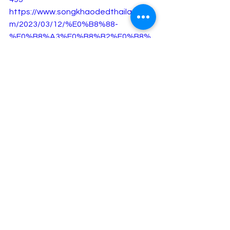
https://www.songkhaodedthailand.co
m/2023/03/12/%E0%B8%88-
%E0%B8%A3%E0%B8%B2%E0%B8%
8A%E0%B8%9A%E0%B8%B8%E0%B8
%A3%E0%B8%B5-
%E0%B8%AA%E0%B8%B2%E0%B8%
A7%E0%B8%96%E0%B8%B9%E0%B8
%81%E0%B8%AA%E0%B8%B2%E0%
B8%A1%E0%B8%B5%E0%B8%AA%E0
%B8%B2%E0%B8%94%E0%B8%99/
https://mananewsonline.com/society-
women-youth/2023/03/12/25095/#