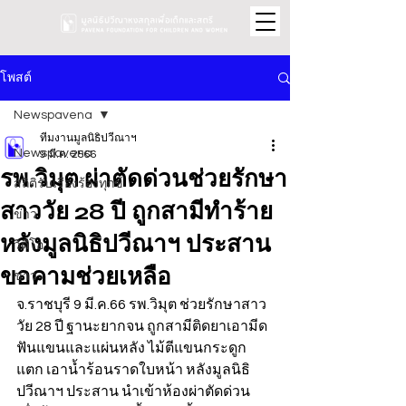
โพสต์
Newspavena
ทีมงานมูลนิธิปวีณาฯ
Newspavena
9 มี.ค. 2566
รพ.วิมุต ผ่าตัดด่วนช่วยรักษา
สถิติรับเรื่องร้องทุกข์
สาววัย 28 ปี ถูกสามีทำร้าย
ข่าว
หลังมูลนิธิปวีณาฯ ประสาน
วิดีโอ
ขอคามช่วยเหลือ
ข่าว
จ.ราชบุรี 9 มี.ค.66 รพ.วิมุต ช่วยรักษาสาว
วัย 28 ปี ฐานะยากจน ถูกสามีติดยาเอามีด
ฟันแขนและแผ่นหลัง ไม้ตีแขนกระดูก
แตก เอาน้ำร้อนราดใบหน้า หลังมูลนิธิ
ปวีณาฯ ประสาน นำเข้าห้องผ่าตัดด่วน 