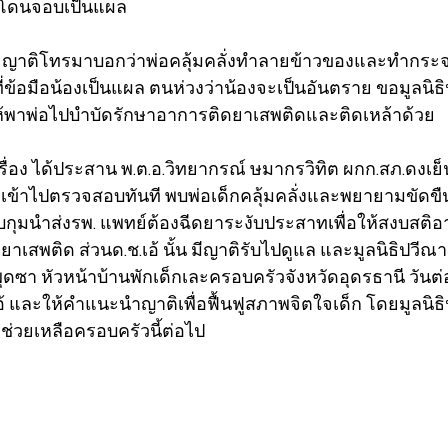
ปโดนจอบเป็นแผล 
.ค.66 ญาติโทรมาบอกว่าพ่อคลุ้มคลั่งทำลายข้าวของและทำกร
ข้อมือน้องเป็นแผล ตนห่วงว่าน้องจะเป็นอันตราย ขอมูลนิธิ
้พาพ่อไปบำบัดรักษาอาการติดยาเสพติดและติดเหล้าด้วย   
บเรื่อง ได้ประสาน พ.ต.อ.วิทยากรณ์ ษมากรวิทิต ผกก.สภ.ดงเย็น
จเข้าไปตรวจสอบทันที พบพ่อเด็กคลุ้มคลั่งและพยายามขัดขืนต่อ
ับกุมนำส่งรพ. แพทย์ต้องฉีดยาระงับประสาทเพื่อให้สงบสติอ
ยาเสพติด ส่วนด.ช.เอ้ นั้น มีญาติรับไปดูแล และมูลนิธิปวีณ
ซา หัวหน้าบ้านพักเด็กเละครอบครัวจังหวัดอุดรธานี วันต่
.เอ้ และให้คำแนะนำญาติเพื่อฟื้นฟูสภาพจิตใจเด็ก โดยมูลนิธ
ช่วยเหลือครอบครัวนี้ต่อไป