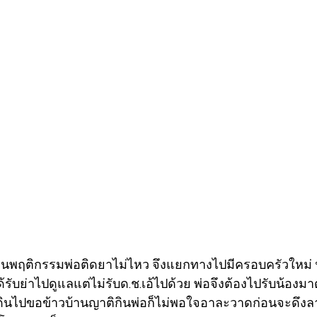
้ ทนพฤติกรรมพ่อติดยาไม่ไหว จึงแยกทางไปมีครอบครัวใหม่ น้
ุงได้รับย่าไปดูแลแต่ไม่รับด.ช.เอ้ไปด้วย พ่อจึงต้องไปรับน้องมา
ิวเดินไปขอข้าวบ้านญาติกินพ่อก็ไม่พอใจอาละวาดก่อนจะดึงล