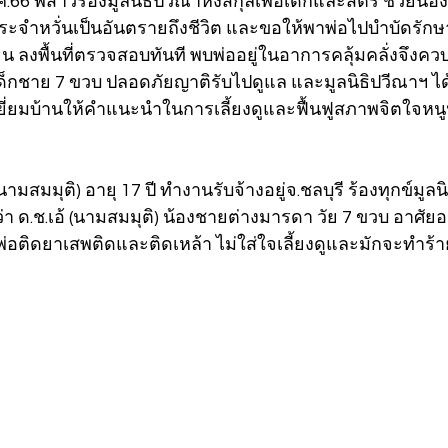
มี.ค.66 พี่สาวร้องมูลนิธิปวีณาหงสกุลเพื่อเด็กและสตรี ช่วยน้
ระจำหวั่นเป็นอันตรายถึงชีวิต และขอให้พาพ่อไปบำบัดรักษา
 ลงพื้นที่ตรวจสอบทันที พบพ่ออยู่ในอาการคลุ้มคลั่งจึงควบค
ด็กชาย 7 ขวบ ปลอดภัยญาติรับไปดูแล และมูลนิธิปวีณาฯ ไ
เยี่ยมบ้านให้คำแนะนำในการเลี้ยงดูและฟื้นฟูสภาพจิตใจหนูน
(นามสมมุติ) อายุ 17 ปี ทำงานรับจ้างอยู่จ.ชลบุรี ร้องทุกข์มูล
ว่า ด.ช.เอ้ (นามสมมุติ) น้องชายต่างมารดา วัย 7 ขวบ อาศัยอย
งพ่อติดยาเสพติดและติดเหล้า ไม่ใส่ใจเลี้ยงดูและมักจะทำร้า