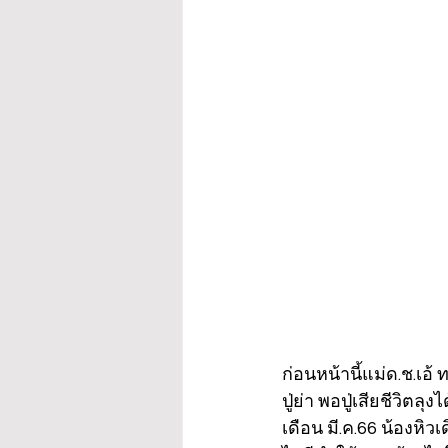
ก่อนหน้านี้แม่ด.ช.เอ
ปู่ย่า พอปู่เสียชีวิตล
เดือน มี.ค.66 น้องห