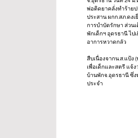
จ.อุดรธานี วันที่ 24 
พ่อติดยาคลั่งทำร้ายป
ประสาน ผกก.สภ.ดงเย็น
การบำบัดรักษา ส่วนเ
พักเด็กฯ อุดรธานี ไป
อาการหวาดกลัว
สืบเนื่องจากน.ส.แป้ง 
เพื่อเด็กและสตรี แจ้ง
บ้านพักจ.อุดรธานี ซึ่
ประจำ 