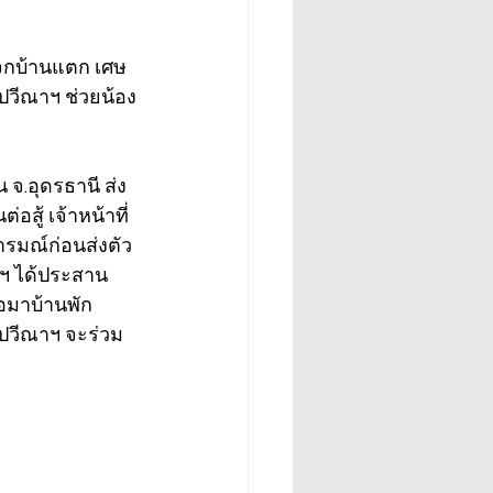
ะจกบ้านแตก เศษ
ปวีณาฯ ช่วยน้อง
 จ.อุดรธานี ส่ง
สู้ เจ้าหน้าที่
ารมณ์ก่อนส่งตัว
าฯ ได้ประสาน 
อมาบ้านพัก
ิปวีณาฯ จะร่วม