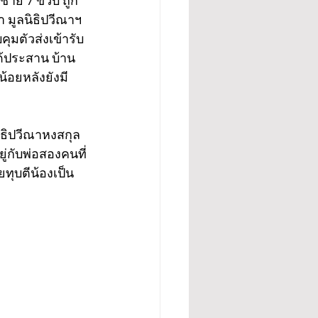
องชาย 7 ขวบ ถูก
 มูลนิธิปวีณาฯ 
ุมตัวส่งเข้ารับ
ด้ประสาน บ้าน
้อยหลังยังมี
นิธิปวีณาหงสกุล
ู่กับพ่อสองคนที่
ยทุบตีน้องเป็น