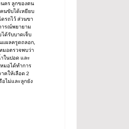
สกลนคร ลูกของตน
ถคนขับได้เหยียบ
ดรถไว้ ส่วนขา
ตุการณ์พยายาม
ยได้รับบาดเจ็บ
็นแผลครูดถลอก, 
ลหมอตรวจพบว่า 
บน้ำในปอด และ
, หมอได้ทำการ
จาคให้เลือด 2 
รือไม่และลูกยัง