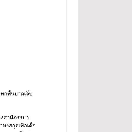
แทกพื้นบาดเจ็บ
 สองสามีภรรยา 
หงสกุลเพื่อเด็ก