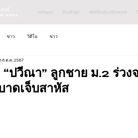
หน้าแรก
ข่าวล่าสุด
สถิติรับร้องร้องทุกข์
ว
ข่าว
วิดีโอ
ข่าว
ฯ
8 ต.ค. 2567
ง “ปวีณา” ลูกชาย ม.2 ร่ว
.บาดเจ็บสาหัส