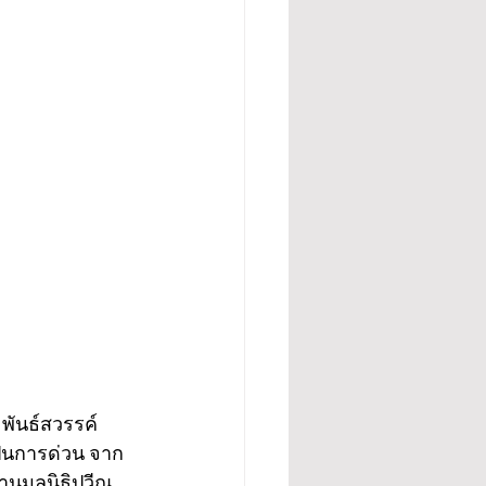
พันธ์สวรรค์ 
ป็นการด่วน จาก
านมูลนิธิปวีณ