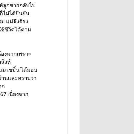
ให้ลูกชายกลับไป
็ไม่ได้ยืนยัน
ม แม่จึงร้อง
ช้ชีวิตได้ตาม
วงน้องมากเพราะ
ิงห์ 
.สภ.ขมิ้น ได้มอบ
่บ้านและทราบว่า
าก 
 67 เนื่องจาก