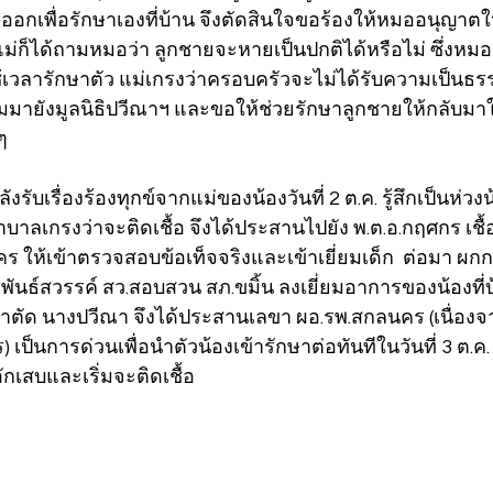
ออกเพื่อรักษาเองที่บ้าน จึงตัดสินใจขอร้องให้หมออนุญาต
่งแม่ก็ได้ถามหมอว่า ลูกชายจะหายเป็นปกติได้หรือไม่ ซึ่งหมอก
้เวลารักษาตัว แม่เกรงว่าครอบครัวจะไม่ได้รับความเป็นธรร
มายังมูลนิธิปวีณาฯ และขอให้ช่วยรักษาลูกชายให้กลับมาใ
ๆ
ังรับเรื่องร้องทุกข์จากแม่ของน้องวันที่ 2 ต.ค. รู้สึกเป็นห่
ลเกรงว่าจะติดเชื้อ จึงได้ประสานไปยัง พ.ต.อ.กฤศกร เชื้อส
ร ให้เข้าตรวจสอบข้อเท็จจริงและเข้าเยี่ยมเด็ก  ต่อมา ผกก
 พันธ์สวรรค์ สว.สอบสวน สภ.ขมิ้น ลงเยี่ยมอาการของน้องที
่าตัด นางปวีณา จึงได้ประสานเลขา ผอ.รพ.สกลนคร (เนื่องจ
ป็นการด่วนเพื่อนำตัวน้องเข้ารักษาต่อทันทีในวันที่ 3 ต.ค.
กเสบและเริ่มจะติดเชื้อ