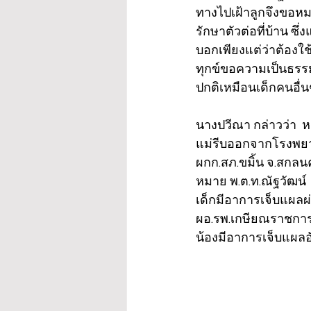
ทางไปเฝ้าลูกจึงขอหม
รักษาตัวต่อที่บ้าน ซึ
บอกเพียงแต่ว่าต้องใช
ทุกข์ขอความเป็นธรรม
ปกติเหมือนเด็กคนอื่น
นางปวีณา กล่าวว่า  หล
แม่รีบออกจากโรงพยาบา
ผกก.สภ.ขมิ้น จ.สกลนค
หมาย พ.ต.ท.ณัฐวัฒน์ 
เด็กมีอาการเจ็บแผลผ
ผอ.รพ.เกษียณราชการ) เ
น้องมีอาการเจ็บแผลอั