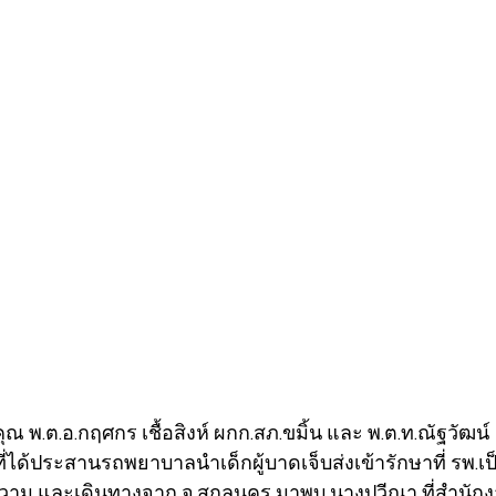
 พ.ต.อ.กฤศกร เชื้อสิงห์ ผกก.สภ.ขมิ้น และ พ.ต.ท.ณัฐวัฒน์  
ี่ได้ประสานรถพยาบาลนำเด็กผู้บาดเจ็บส่งเข้ารักษาที่ รพ.เ
้งความ และเดินทางจาก จ.สกลนคร มาพบ นางปวีณา ที่สำนักง