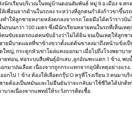
ดส่งนักเรียนบริเวณในหมู่บ้านดอนสัมพันธ์ หมู่ 9 อ.เมือง จ.
งให้เพื่อนจากด้านในรถลง ระหว่างที่ลูกตนกำลังก้าวขาขึ้นร
รงทำให้ลูกชายหงายหลังตกลงจากรถ โดยมือได้คว้าราวบันไ
ื้นถนนกว่า 100 เมตร ซึ่งมีนักเรียนหลายคนในรถที่เห็นเห
้คนขับจอดรถแต่คนขับอ้างว่าไม่ได้ยิน จนเป็นเหตุให้ลูกชา
ายมีบาดแผลที่ขาข้างขวาตั้งแต่ต้นขาลงมาถึงหน้าแข้งเป
ดใหญ่, กระดูกหัวเข่าโผล่แทงออกมา เมื่อไปถึงโรงพยาบา
ายท่อน, ท่อระบบสืบพันธุ์อักเสบ ,ลูกอัณฑะแตก 1 ข้าง, พ
อกมาปนเลือด เนื่องจากถูกกระแทกจากอุบัติเหตุอย่างแรง
อกไป 1 ข้าง ต้องให้เลือดกรุ๊ป O ครูที่โรงเรียน 3 คนมาบริ
ูกชายต้องเป็นหมันและไม่ยืนยันว่าจะกลับมาใช้ชีวิตได้ปกติห
าบาลเนื่องจากแพทย์ให้ระวังการติดเชื้อ