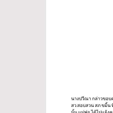
นางปวีณา กล่าวขอบคุณ
สว.สอบสวน สภ.ขมิ้น ท
นั้น แม่พ่อ ได้ไปแจ