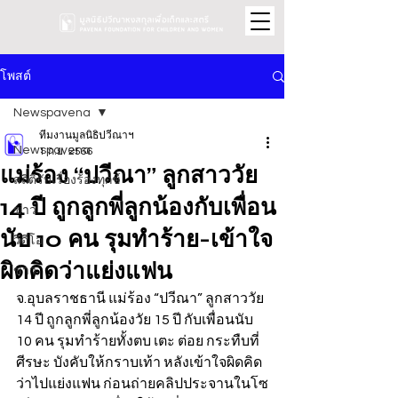
โพสต์
Newspavena
ทีมงานมูลนิธิปวีณาฯ
Newspavena
1 ก.ย. 2566
แม่ร้อง “ปวีณา” ลูกสาววัย
สถิติรับเรื่องร้องทุกข์
14 ปี ถูกลูกพี่ลูกน้องกับเพื่อน
ข่าว
นับ 10 คน รุมทำร้าย-เข้าใจ
วิดีโอ
ผิดคิดว่าแย่งแฟน
ข่าว
จ.อุบลราชธานี แม่ร้อง “ปวีณา” ลูกสาววัย 
14 ปี ถูกลูกพี่ลูกน้องวัย 15 ปี กับเพื่อนนับ 
10 คน รุมทำร้ายทั้งตบ เตะ ต่อย กระทืบที่
ศีรษะ บังคับให้กราบเท้า หลังเข้าใจผิดคิด
ว่าไปแย่งแฟน ก่อนถ่ายคลิปประจานในโซ