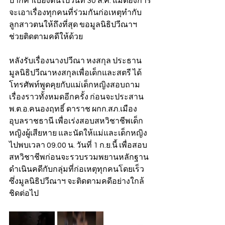
ปากคำเบื้องต้นไปวันที่ 30 ส.ค. แม่ต้องการ
จะเอาเรื่องทุกคนที่ร่วมกันก่อเหตุทำกับ
ลูกสาวตนให้ถึงที่สุด ขอมูลนิธิปวีณาฯ 
ช่วยติดตามคดีให้ด้วย
หลังรับเรื่องนางปวีณา หงสกุล ประธาน
มูลนิธิปวีณาหงสกุลเพื่อเด็กและสตรี ได้
โทรศัพท์พูดคุยกับแม่เด็กหญิงสอบถาม
เรื่องราวทั้งหมดอีกครั้ง ก่อนจะประสาน 
พ.ต.อ.คนองฤทธิ์ ดาราช ผกก.สภ.เมือง
อุบลราชธานี เพื่อเร่งสอบสหวิชาชีพเด็ก
หญิงผู้เสียหาย และนัดให้แม่และเด็กหญิง
ไปพบเวลา 09.00 น. วันที่ 1 ก.ย.นี้ เพื่อสอบ
สหวิชาชีพก่อนจะรวบรวมพยานหลักฐาน
ดำเนินคดีกับกลุ่มที่ก่อเหตุทุกคนโดยเร็ว 
ซึ่งมูลนิธิปวีณาฯ จะติดตามคดีอย่างใกล้
ชิดต่อไป