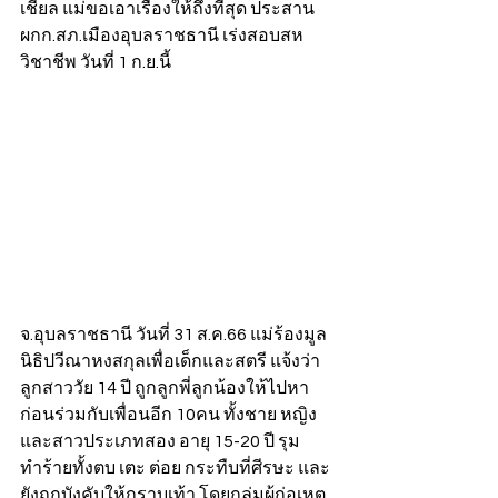
เชียล แม่ขอเอาเรื่องให้ถึงที่สุด ประสาน 
ผกก.สภ.เมืองอุบลราชธานี เร่งสอบสห
วิชาชีพ วันที่ 1 ก.ย.นี้
จ.อุบลราชธานี วันที่ 31 ส.ค.66 แม่ร้องมูล
นิธิปวีณาหงสกุลเพื่อเด็กและสตรี แจ้งว่า 
ลูกสาววัย 14 ปี ถูกลูกพี่ลูกน้องให้ไปหา 
ก่อนร่วมกับเพื่อนอีก 10คน ทั้งชาย หญิง 
และสาวประเภทสอง อายุ 15-20 ปี รุม
ทำร้ายทั้งตบ เตะ ต่อย กระทืบที่ศีรษะ และ
ยังถูกบังคับให้กราบเท้า โดยกลุ่มผู้ก่อเหตุ