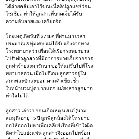
ได้ถ่ายคลิปเอาไว้ขณะนี้คลิปถูกแชร์ว่อน
โซเชียล ทำให้ลูกสาวที่บาดเจ็บได้รับ
ความอับอายและเครียดจัด 
โดยเหตุเกิดวันที่ 27 ส.ค.ที่ผ่านมา เวลา
ประมาณ 3 ทุ่มเศษ แม่ได้รับแจ้งจากทาง
โรงพยาบาลว่า เพื่อนได้เรียกรถพยาบาล
ไปรับตัวลูกสาวที่มีอาการบาดเจ็บจากการ
ถูกทำร้ายส่งมารักษา ขอให้แม่รีบไปที่โรง
พยาบาลด่วน เมื่อไปถึงพบลูกสาวอยู่ใน
สภาพสะบักสะบอม ตามตัวเขียวช้ำ 
ใบหน้าบวมปูด ปากแตก แม่สงสารลูกมาก
ทำใจไม่ได้
ลูกสาว เล่าว่า ก่อนเกิดเหตุ น.ส.เอ๋ (นาม
สมมุติ) อายุ 15 ปี ลูกพี่ลูกน้องได้โทรมาบ
อกให้ออกไปหาเพื่อเคลียร์เรื่องที่เข้าใจผิด
คิดว่าไปแย่งแฟน ลูกสาวจึงออกไปพร้อม