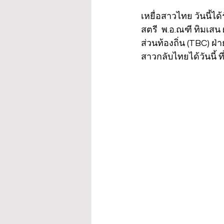
เหยื่อสาวไทย วันนี้ไ
สตรี  พ.อ.ณฑี ทิม
ส่วนท้องถิ่น (TBC) ฝ
สาวกลับไทยได้วันนี้ ท