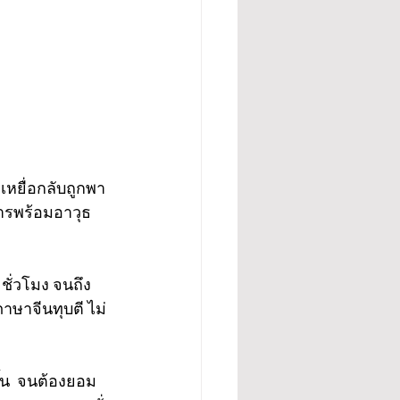
 เหยื่อกลับถูกพา
รพร้อมอาวุธ 
ชั่วโมง จนถึง 
ภาษาจีนทุบตี ไม่
ึ้น  จนต้องยอม