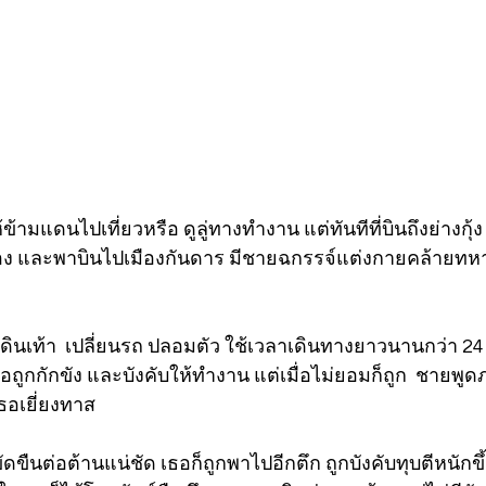
้ามแดนไปเที่ยวหรือ ดูลู่ทางทำงาน แต่ทันทีที่บินถึงย่างกุ้ง
ง และพาบินไปเมืองกันดาร มีชายฉกรรจ์แต่งกายคล้ายทหา
ให้เดินเท้า  เปลี่ยนรถ ปลอมตัว ใช้เวลาเดินทางยาวนานกว่า 24 
 เธอถูกกักขัง และบังคับให้ทำงาน แต่เมื่อไม่ยอมก็ถูก  ชายพูด
ธอเยี่ยงทาส
ัดขืนต่อต้านแน่ชัด เธอก็ถูกพาไปอีกตึก ถูกบังคับทุบตีหนักข