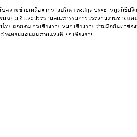
ด้รับความช่วยเหลือจากนางปวีณา หงสกุล ประธานมูลนิธิปวี
เสน ผบ.ฉก.ม.2 และประธานคณะกรรมการประสานงานชายแดน
่ายไทย ผกก.ตม.จว.เชียงราย พมจ.เชียงราย ร่วมมือกันหาช่อ
ี่ด่านพรมแดนเเม่สายเเห่งที่ 2 จ.เชียงราย