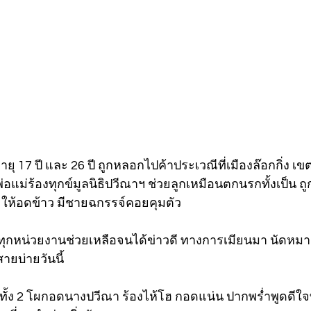
ายุ 17 ปี และ 26 ปี ถูกหลอกไปค้าประเวณีที่เมืองล๊อกกิ่ง 
อแม่ร้องทุกข์มูลนิธิปวีณาฯ ช่วยลูกเหมือนตกนรกทั้งเป็น ถู
ย ให้อดข้าว มีชายฉกรรจ์คอยคุมตัว
กหน่วยงานช่วยเหลือจนได้ข่าวดี ทางการเมียนมา นัดหมา
บ่ายวันนี้  
่อทั้ง 2 โผกอดนางปวีณา ร้องไห้โฮ กอดแน่น ปากพร่ำพูดดีใจ