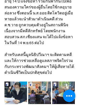
อายุ 14 ปี แจ้งข้อหา ร่วมกันพากันไปเพื่อ
สนองความใคร่ของผู้อื่นโดยใช้กลอุบาย
ล่อลวง ซึ่งตอนนี้ น.ส.ออย ติดโควิดอยู่เมื่อ
หายแล้วจะนำตัวมาดำเนินคดี ส่วน 
ด.ช.วาย ถูกควบคุมตัวอยู่ในสถานพินิจ
เนื่องจากมีคดีลักทรัพย์ โดยพนักงาน
สอบสวน สภ.เชียงแสน จะได้ไปแจ้งข้อหา
ในวันที่ 14 พ.ย.65 ต่อไป
สำหรับเคสนี้มูลนิธิปวีณาฯ จะติดตามคดี
และให้การช่วยเหลือดูแลสภาพจิตใจร่วม
กับกระทรวงพัฒนาสังคมฯ ให้ผู้เสียหายได้
ดำเนินชีวิตเป็นปกติสุขต่อไป