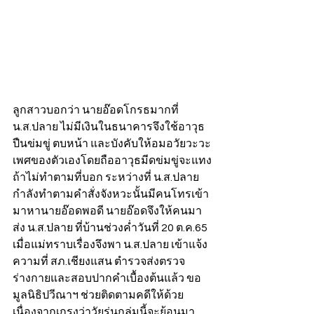
ลูกสาวบอกว่า นายอ๊อดโกรธมากที่
น.ส.ปลาย ไม่มีเงินในธนาคารจึงใช้อาวุธ
ปืนข่มขู่ ตบหน้า และบังคับให้อมอวัยวะวะ
เพศของตัวเองโดยถืออาวุธมีดข่มขู่จะแทง
ถ้าไม่ทำตามที่บอก ระหว่างที่ น.ส.ปลาย 
กำลังทำตามคำสั่งจังหวะนั้นมีคนโทรเข้า
มาหานายอ๊อดพอดี นายอ๊อดจึงให้คนมา
ส่ง น.ส.ปลาย ที่บ้านช่วงค่ำวันที่ 20 ต.ค.65 
เมื่อแม่ทราบเรื่องจึงพา น.ส.ปลาย เข้าแจ้ง
ความที่ สภ.เชียงแสน ตำรวจส่งตรวจ
ร่างกายและสอบปากคำเบื้องต้นแล้ว ขอ
มูลนิธิปวีณาฯ ช่วยติดตามคดีให้ด้วย 
เนื่องจากเกรงว่าวัยรุ่นกลุ่มนี้จะย้อนมา