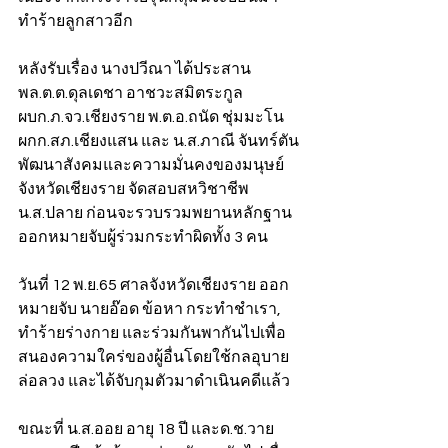
ทำร้ายลูกสาวอีก 
หลังรับเรื่อง นางปวีณา ได้ประสาน 
พล.ต.ต.ดุลเดชา อาชวะสมิตระกูล 
ผบก.ภ.จว.เชียงราย พ.ต.อ.ถนัด ชุ่มมะโน 
ผกก.สภ.เชียงแสน และ น.ส.ภาณี จันทร์ตัน 
พัฒนาสังคมและความมั่นคงของมนุษย์
จังหวัดเชียงราย จัดสอบสหวิชาชีพ 
น.ส.ปลาย ก่อนจะรวบรวมพยานหลักฐาน
ออกหมายจับผู้ร่วมกระทำผิดทั้ง 3 คน 
วันที่ 12 พ.ย.65 ศาลจังหวัดเชียงราย ออก
หมายจับ นายอ๊อด ข้อหา กระทำชำเรา, 
ทำร้ายร่างกาย และร่วมกันพากันไปเพื่อ
สนองความใคร่ของผู้อื่นโดยใช้กลอุบาย
ล่อลวง และได้จับกุมตัวมาดำเนินคดีแล้ว
ขณะที่ น.ส.ออย อายุ 18 ปี และด.ช.วาย 