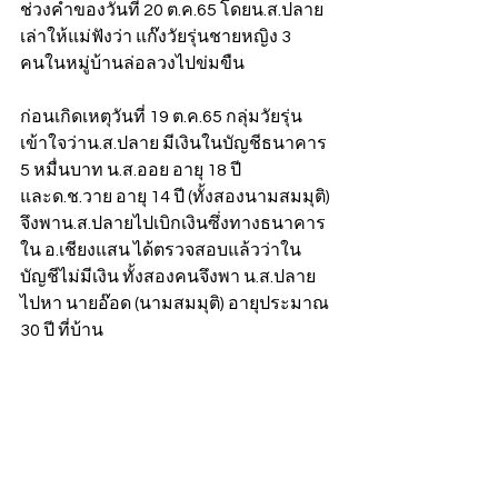
ช่วงค่ำของวันที่ 20 ต.ค.65 โดยน.ส.ปลาย 
เล่าให้แม่ฟังว่า แก๊งวัยรุ่นชายหญิง 3 
คนในหมู่บ้านล่อลวงไปข่มขืน 
ก่อนเกิดเหตุวันที่ 19 ต.ค.65 กลุ่มวัยรุ่น
เข้าใจว่าน.ส.ปลาย มีเงินในบัญชีธนาคาร 
5 หมื่นบาท น.ส.ออย อายุ 18 ปี 
และด.ช.วาย อายุ 14 ปี (ทั้งสองนามสมมุติ) 
จึงพาน.ส.ปลายไปเบิกเงินซึ่งทางธนาคาร
ใน อ.เชียงแสน ได้ตรวจสอบแล้วว่าใน
บัญชีไม่มีเงิน ทั้งสองคนจึงพา น.ส.ปลาย 
ไปหา นายอ๊อด (นามสมมุติ) อายุประมาณ 
30 ปี ที่บ้าน