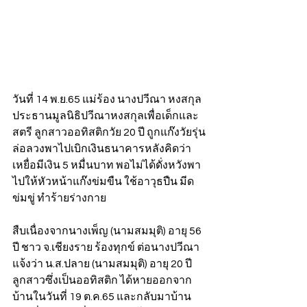
วันที่ 14 พ.ย.65 แม่ร้อง นางปวีณา หงสกุล 
ประธานมูลนิธิปวีณาหงสกุลเพื่อเด็กและ
สตรี ลูกสาวออทิสติกวัย 20 ปี ถูกแก๊งวัยรุ่น
ล่อลวงพาไปเบิกเงินธนาคารหลังคิดว่า
เหยื่อมีเงิน 5 หมื่นบาท พอไม่ได้ดั่งหวังพา
ไปให้หัวหน้าแก๊งข่มขืน ใช้อาวุธปืน มีด
ข่มขู่ ทำร้ายร่างกาย 
สืบเนื่องจากนางเพ็ญ (นามสมมุติ) อายุ 56 
ปี ชาว จ.เชียงราย ร้องทุกข์ ต่อนางปวีณา 
แจ้งว่า น.ส.ปลาย (นามสมมุติ) อายุ 20 ปี 
ลูกสาวซึ่งเป็นออทิสติก ได้หายออกจาก
บ้านในวันที่ 19 ต.ค.65 และกลับมาบ้าน