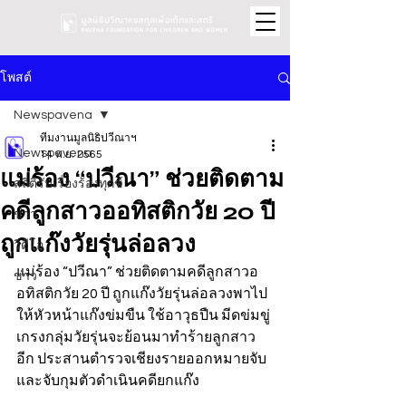
โพสต์
Newspavena
ทีมงานมูลนิธิปวีณาฯ
Newspavena
14 พ.ย. 2565
แม่ร้อง “ปวีณา” ช่วยติดตาม
สถิติรับเรื่องร้องทุกข์
คดีลูกสาวออทิสติกวัย 20 ปี
ข่าว
ถูกแก๊งวัยรุ่นล่อลวง
วิดีโอ
แม่ร้อง “ปวีณา” ช่วยติดตามคดีลูกสาวอ
ข่าว
อทิสติกวัย 20 ปี ถูกแก๊งวัยรุ่นล่อลวงพาไป
ให้หัวหน้าแก๊งข่มขืน ใช้อาวุธปืน มีดข่มขู่ 
เกรงกลุ่มวัยรุ่นจะย้อนมาทำร้ายลูกสาว
อีก ประสานตำรวจเชียงรายออกหมายจับ
และจับกุมตัวดำเนินคดียกแก๊ง 