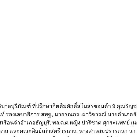
บาลบุรีภัณฑ์ ที่ปรึกษากิตติมศักดิ์สโมสรซอนต้า 9 คุณรัญชา
นันท์ รองเลขาธิการ สพฐ., นายรณกร เผ่าวิจารณ์ นายอำเภอธัญบ
รเรือนจำอำเภอธัญบุรี, พล.ต.ต.หญิง ปาริชาต ศุกระแพทย์ (
รนาถ และคณะศิษย์เก่าสตรีวรนาถ, นางสาวสมปรารถนา นาว