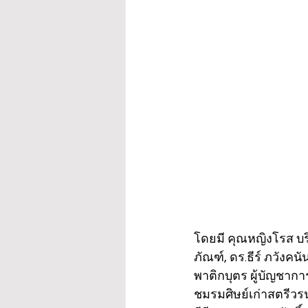
โดยมี คุณหญิงโรส บริ
ภัณฑ์, ดร.ธีร์ ภวังค
พาติกบุตร ผู้บัญชากา
ชมรมศิษย์เก่าสตรีว