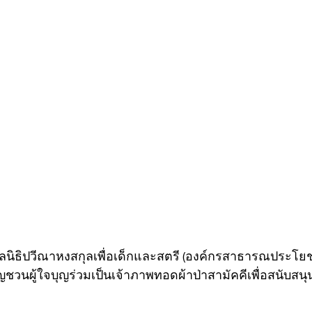
มูลนิธิปวีณาหงสกุลเพื่อเด็กและสตรี (องค์กรสาธารณประโยชน
ญชวนผู้ใจบุญร่วมเป็นเจ้าภาพทอดผ้าป่าสามัคคีเพื่อสนับส