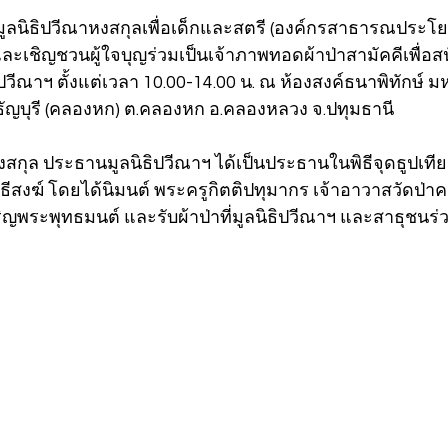
7 มูลนิธิปวีณาหงสกุลเพื่อเด็กและสตรี (องค์กรสาธารณประโยชน
ละเชิญชวนผู้ใจบุญร่วมเป็นเจ้าภาพทอดผ้าป่าสามัคคีเพื่อส
วีณาฯ ตั้งแต่เวลา 10.00-14.00 น. ณ ห้องสงค์ธนาพิทักษ์ ม
ญบุรี (คลองหก) ต.คลองหก อ.คลองหลวง จ.ปทุมธานี
งสกุล ประธานมูลนิธิปวีณาฯ ได้เป็นประธานในพิธีจุดธูปเท
พิธีสงฆ์ โดยได้นิมนต์ พระครูกิตติปทุมากร เจ้าอาวาสวัดป
ิญพระพุทธมนต์ และรับผ้าป่าที่มูลนิธิปวีณาฯ และสาธุชนร่