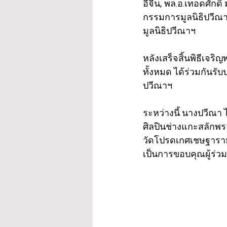
อีจีน, พล.อ.เทอดศักดิ
กรรมการมูลนิธิปวีณา
มูลนิธิปวีณาฯ
หลังเสร็จสิ้นพิธีเจริ
ทั้งหมด ได้ร่วมกัน
ปวีณาฯ
ระหว่างนี้ นางปวีณา
ศิลปินช่างแกะสลักพร
วัดโปรดเกศเชษฐาราม ท
เป็นการขอบคุณผู้ร่วม