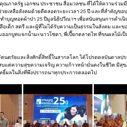
คุณภาครัฐ เอกชน ประชาชน สื่อมวลชน ที่ได้ให้ความร่วมมือ
วยเหลือสังคมด้วยดีตลอดระยะเวลา 25 ปี และที่สำคัญขอบค
วมทำบุญทอดผ้าป่า 25 ปีมูลนิธิปวีณาฯ เพื่อสนับสนุนการดำเน
อเด็ก สตรี และผู้ที่ไม่ได้รับความเป็นธรรมในสังคม และขอ
ออกบูทแจกน้ำมะนาวโซดา, พี่เปี๊ยกตลาดไท ที่ขนผลไม้เป็นล
ตนตรัยและสิ่งศักดิ์สิทธิ์ในสากลโลก ได้โปรดดลบันดาลป
แต่ความสุขความเจริญ ความก้าวหน้ามั่นคงในชีวิต มีสุข
ทธิ์ผลในสิ่งที่พึงปรารถนาทุกประการตลอดไป