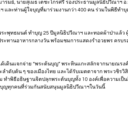
์ มารมย์, นายสุเมธ เตชะไกรศรี รองประธานมูลนิธิปวีณาฯ อ.สุ
ฯ และท่านผู้ใจบุญที่มาร่วมงานกว่า 400 คน ร่วมในพิธีทำบ
ญพระพุทธมนต์ ทำบุญ 25 ปีมูลนิธิปวีณาฯ และทอดผ้าป่าแล้ว ผู
รับประทานอาหารกลางวัน พร้อมชมการแสดงรำอวยพร ครบรอบ 2
 ได้เดินแจกจ่าย “พระต้นบุญ” พระหินแกะสลักจากนายณรงค์
ะลำดับต้น ๆ ของเมืองไทย และได้รับเมตตาจาก พระวชิรวิสิ
ำพิธีอธิษฐานจิตปลุกพระต้นบุญทั้ง 10 องค์เพื่อความเป็นสิ
บุญทุกคนที่ร่วมกันสนับสนุนมูลนิธิปวีณาฯในวันนี้