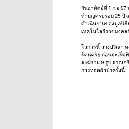
วันอาทิตย์ที่ 1 ก.ย.6
ทำบุญครบรอบ 25 ปี แ
ดำเนินงานของมูลนิธิป
เทคโนโลยีราชมงคลธั
ในการนี้ นางปวีณา ห
รัตนตรัย ก่อนจะเริ่ม
สงฆ์รวม 9 รูป สวดเจร
การทอดผ้าป่าครั้งนี้