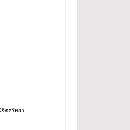
มีจิตศรัทธา