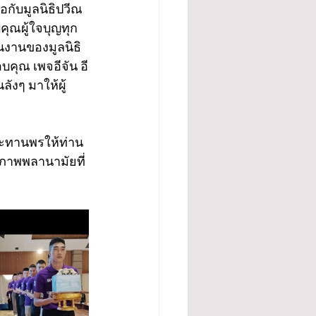
กับมูลนิธิปวีณ
ุณผู้ใจบุญทุก
ินงานของมูลนิธิ
บคุณ เพจอีจัน อี
ังๆ มาให้ผู้
ระทานพรให้ท่าน
ภาพพลานามัยที่