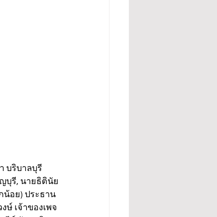
 บริบาลบุรี
ุรี, นายธิตินัย 
นกน้อย) ประธาน
งษ์ เจ้าของเพจ