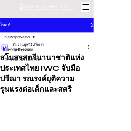
โพสต์
Newspavena
ทีมงานมูลนิธิปวีณาฯ
Newspavena
19 มี.ค. 2568
สโมสรสตรีนานาชาติแห่ง
สถิติรับเรื่องร้องทุกข์
ประเทศไทย IWC จับมือ
ข่าว
ปวีณา รณรงค์ยุติความ
วิดีโอ
รุนแรงต่อเด็กและสตรี
ข่าว