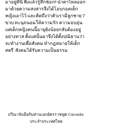
มาอยู่ที่นี่ ฟังแล้วรู้สึกช็อก!! น้ำตาไหลออก
มาด้วยความสงสารจึงได้โอบกอดเด็ก
หญิงเอาไว้ และคิดถึงว่าตัวเรามีลูกชาย 7 
ขวบ ทะนุถนอมให้ความรัก ความอบอุ่น 
แต่เด็กหญิงคนนี้อายุยังน้อยกลับต้องอยู่
อย่างทาส ตั้งแต่นั้นมาจึงได้ตั้งปณิธานว่า 
จะทำงานเพื่อสังคม ทำกฎหมายให้เด็ก 
สตรี  สังคมได้รับความเป็นธรรม   
ปวีณาจับมือกับท่านเอกอัครราชทูต Canada 
ประจำประเทศไทย