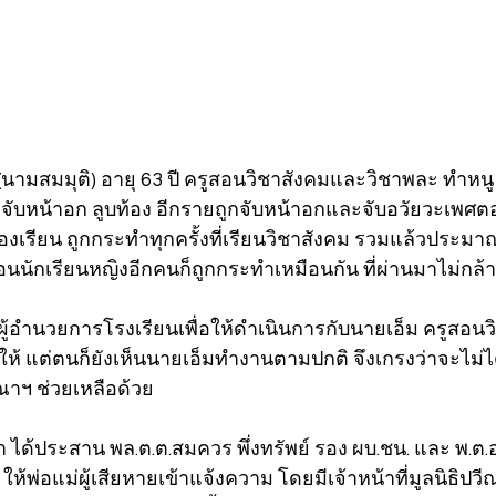
(นามสมมุติ) อายุ 63 ปี ครูสอนวิชาสังคมและวิชาพละ ทำหนู 
ะจับหน้าอก ลูบท้อง อีกรายถูกจับหน้าอกและจับอวัยวะเพศตอ
องเรียน ถูกกระทำทุกครั้งที่เรียนวิชาสังคม รวมแล้วประมาณ 5
พื่อนนักเรียนหญิงอีกคนก็ถูกกระทำเหมือนกัน ที่ผ่านมาไม่กล
ปพบผู้อำนวยการโรงเรียนเพื่อให้ดำเนินการกับนายเอ็ม ครูสอนวิ
ให้ แต่ตนก็ยังเห็นนายเอ็มทำงานตามปกติ จึงเกรงว่าจะไม่ไ
ณาฯ ช่วยเหลือด้วย   
ณา ได้ประสาน พล.ต.ต.สมควร พึ่งทรัพย์ รอง ผบ.ชน. และ พ.ต.
ให้พ่อแม่ผู้เสียหายเข้าแจ้งความ โดยมีเจ้าหน้าที่มูลนิธิปว