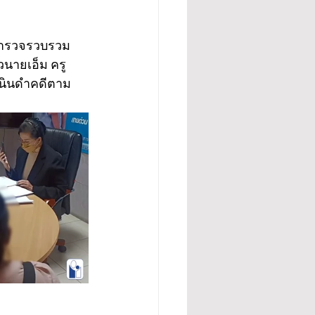
 ตำรวจรวบรวม
นายเอ็ม ครู
เนินดำคดีตาม