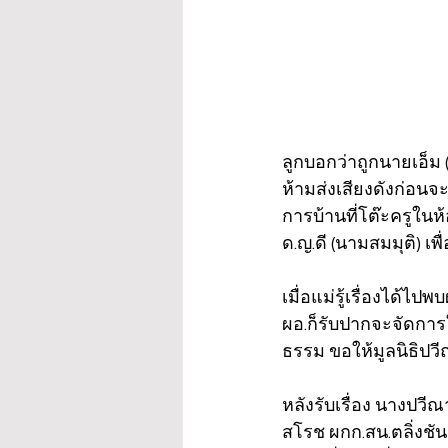
ลูกบอกว่าถูกนายเอ็ม 
ห้ามส่งเสียงดังก่อนจ
การบ้านที่โต๊ะครูในห้
ด.ญ.ดี (นามสมมุติ) เ
เมื่อแม่รู้เรื่องได้ไ
ผอ.ก็รับปากจะจัดการ
ธรรม ขอให้มูลนิธิปวี
หลังรับเรื่อง นางปวี
สโรช ผกก.สน.ตลิ่งชัน 