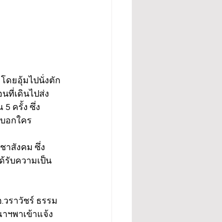
โดยอุ้มไปนั่งตัก
นที่เดินไปส่ง
 ครั้ง ซึ่ง
้าบอกใคร 
ชาสังคม ซึ่ง
ด้รับความเป็น
อ.วราวัชร์ ธรรม
ีณาฯพาเข้าแจ้ง