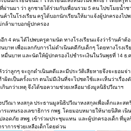
ละเป็นนักเรียนชั้นม.1 โรงเรียนแห่งหนึ่งในจ.พะเยา โดยครูท
ธ.ค.ที่ผ่านมา ว่า ลูกชายได้ร่วมกับเพื่อนรวม 5 คน ไปขโมยน้ำช
ค้าในโรงเรียน ครูได้บอกนักเรียนให้มาแจ้งผู้ปกครองไปพบค
ม่กล้ามาบอกผู้ปกครอง     
อีก 4 คน ได้ไปพบครูตามนัด ทางโรงเรียนแจ้งว่าร้านค้าต้อ
นบาท เพื่อแลกกับการไม่ดำเนินคดีกับเด็กๆ โดยทางโรงเรี
หมื่นบาท และนัดให้ผู้ปกครองไปชำระเงินในวันพุธที่ 14 ธ.ค
ลัวว่าลูกๆ จะถูกดำเนินคดีและมีประวัติเสียหายจึงจะยอมจ่า
ผิดเป็นครั้งแรก ตนไม่มีเงินที่จะไปชดใช้และเห็นว่าเรื่องดั
ี่เกินกว่าเหตุ จึงได้ขอความช่วยเหลือมายังมูลนิธิปวีณาฯ
นางปวีณา หงสกุล ประธานมูลนิธิปวีณาหงสกุลเพื่อเด็กและสตรี 
ารแทนรองเลขาธิการ กพฐ. โดยมอบหมายให้นายนิสิต เนินเพิ่ม
อดภัย สพฐ. เข้าร่วมประชุมแทน  และผู้ปกครองเด็ก ที่มูลน
าตราการช่วยเหลือเด็กโดยด่วน