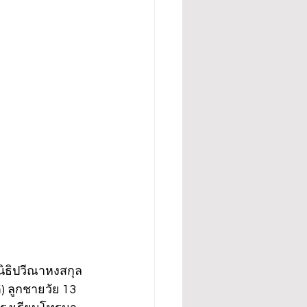
ลนิธิปวีณาหงสกุล
) ลูกชายวัย 13 