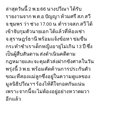
ล่าสุดวันนี้ 2 พ.ย.66 นางปวีณา ได้รับ
รายงานจาก พ.ต.อ.ปัญญา ท้วมศรี สภ.สวี 
จ.ชุมพร ว่า ช่วง 17.00 น. ตำรวจสภ.สวี ได้
เข้าจับกุมตัวนายเอก ได้แล้วที่ห้องเช่า 
จ.สุราษฎร์ธานี พร้อมแจ้งข้อหา ข่มขืน
กระทำชำเราเด็กหญิงอายุไม่เกิน 13 ปี ซึ่ง
เป็นผู้สืบสันดาน ส่งดำเนินคดีตาม
กฎหมายและจะคุมตัวส่งฝากขังศาลในวัน
พรุ่งนี้ 3 พ.ย. พร้อมคัดค้านการประกันตัว 
ขณะที่สองแม่ลูกซึ่งอยู่ในความดูแลของ
มูลนิธิปวีณาฯ ร้องไห้ดีใจกอดกันแน่น
เพราะจากนี้จะไม่ต้องอยู่อย่างหวาดผวา
อีกแล้ว    