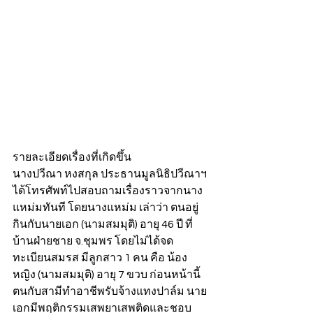
รายละเอียดเรื่องที่เกิดขึ้น
นางปวีณา หงสกุล ประธานมูลนิธิปวีณาฯ 
ได้โทรศัพท์ไปสอบถามเรื่องราวจากนาง
แหม่มทันที โดยนางแหม่ม เล่าว่า ตนอยู่
กินกับนายเอก (นามสมมุติ) อายุ 46 ปี ที่
บ้านฝ่ายชาย จ.ชุมพร โดยไม่ได้จด
ทะเบียนสมรส มีลูกสาว 1 คน คือ น้อง
หญิง (นามสมมุติ) อายุ 7 ขวบ ก่อนหน้านี้
ตนกับสามีทำอาชีพรับจ้างแทงปาล์ม นาย
เอกมีพฤติกรรมเสพยาเสพติดและชอบ