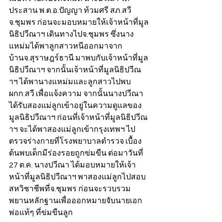
ประสาน พ.ต.อ.ปัญญา ท้วมศรี สภ.สวี 
จ.ชุมพร ก่อนจะมอบหมายให้เจ้าหน้าที่มูล
นิธิปวีณาฯ เดินทางไปจ.ชุมพร ซึ่งนาง
แหม่มได้พาลูกสาวหนีออกมาจาก
บ้านจ.สุราษฎร์ธานี มาพบกับเจ้าหน้าที่มูล
นิธิปวีณาฯ จากนั้นเจ้าหน้าที่มูลนิธิปวีณ
าฯ ได้พานางแหม่มและลูกสาวไปพบ 
ผกก.สวี เพื่อแจ้งความ จากนั้นนางปวีณา 
ได้รับสองแม่ลูกเข้าอยู่ในความดูแลของ
มูลนิธิปวีณาฯ ก่อนที่เจ้าหน้าที่มูลนิธิปวีณ
าฯ จะได้พาสองแม่ลูกเข้ากรุงเทพฯ ไป
ตรวจร่างกายที่โรงพยาบาลตำรวจ เบื้อง
ต้นพบเด็กมีร่องรอยถูกข่มขืน ต่อมาวันที่ 
27 ต.ค. นางปวีณา ได้มอบหมายให้เจ้า
หน้าที่มูลนิธิปวีณาฯ พาสองแม่ลูกไปสอบ
สหวิชาชีพที่จ.ชุมพร ก่อนจะรวบรวม
พยานหลักฐานเพื่อออกหมายจับนายเอก 
พ่อแท้ๆ ที่ข่มขืนลูก