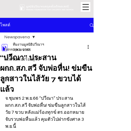
โพสต์
Newspavena
ทีมงานมูลนิธิปวีณาฯ
Newspavena
3 พ.ย. 2566
“ปวีณา” ประสาน
สถิติรับเรื่องร้องทุกข์
ผกก.สภ.สวี จับพ่อหื่น! ข่มขืน
ข่าว
ลูกสาวในไส้วัย 7 ขวบได้
วิดีโอ
แล้ว
ข่าว
จ.ชุมพร 2 พ.ย.66 “ปวีณา” ประสาน 
ผกก.สภ.สวี จับพ่อหื่น! ข่มขืนลูกสาวในไส้
วัย 7 ขวบ หลังแม่ร้องทุกข์ ตร.ออกหมาย
จับรวบพ่อหื่นแล้ว คุมตัวไปฝากขังศาล 3 
พ.ย.นี้