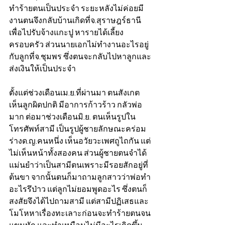
ทำร้ายตนเป็นประจำ ระยะหลังไม่ค่อยมี
งานตนจึงกลับบ้านเกิดที่จ.สุราษฎร์ธานี 
เพื่อไปรับจ้างแกะปู หารายได้เลี้ยง
ครอบครัว ส่วนนายเอกไม่ทำงานอะไรอยู่
กับลูกที่จ.ชุมพร ซึ่งตนจะกลับไปหาลูกและ
ส่งเงินให้เป็นประจำ 
ตั้งแต่ช่วงเดือนเม.ย.ที่ผ่านมา ตนสังเกต
เห็นลูกผิดปกติ มีอาการก้าวร้าว กลัวพ่อ
มาก ต่อมาช่วงเดือนมิ.ย. ตนเห็นรูปใน
โทรศัพท์สามี เป็นรูปผู้ชายลักษณะคร่อม
ร่างด.ญ.คนหนึ่ง เห็นอวัยวะเพศถูไถกัน แต่
ไม่เห็นหน้าทั้งสองคน ส่วนผู้ชายตนจำได้
แม่นยำว่าเป็นสามีตนเพราะมีรอยสักอยู่ที่
ต้นขา จากนั้นตนก็มาถามลูกสาวว่าพ่อทำ
อะไรรึป่าว แต่ลูกไม่ยอมพูดอะไร ซึ่งตนก็
สงสัยจึงได้ไปถามสามี แต่สามีปฏิเสธและ
โมโหหาเรื่องทะเลาะก่อนจะทำร้ายตนจน