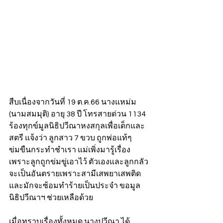
สืบเนื่องจากวันที่ 19 ต.ค.66 นางแหม่ม 
(นามสมมุติ) อายุ 38 ปี โทรสายด่วน 1134 
ร้องทุกข์มูลนิธิปวีณาหงสกุลเพื่อเด็กและ
สตรี แจ้งว่า ลูกสาว 7 ขวบ ถูกพ่อแท้ๆ 
ข่มขืนกระทำชำเรา แม่เพิ่งมารู้เรื่อง
เพราะลูกถูกข่มขู่เอาไว้ ตัวเองและลูกกลัว
จะเป็นอันตรายเพราะสามีเสพยาเสพติด
และมักจะซ้อมทำร้ายเป็นประจำ ขอมูล
นิธิปวีณาฯ ช่วยเหลือด้วย
เมื่อทราบเรื่องทั้งหมด นางปวีณา ได้