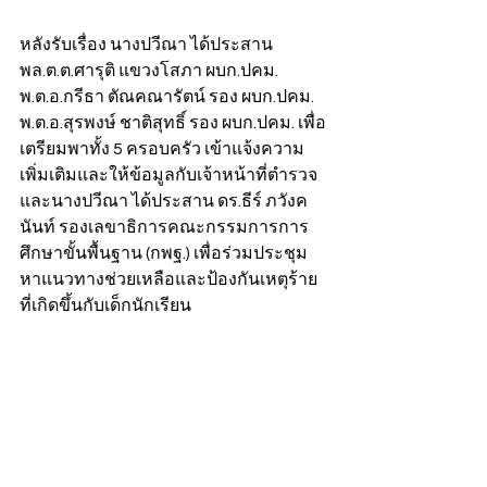
หลังรับเรื่อง นางปวีณา ได้ประสาน 
พล.ต.ต.ศารุติ แขวงโสภา ผบก.ปคม. 
พ.ต.อ.กรีธา ตัณคณารัตน์ รอง ผบก.ปคม. 
พ.ต.อ.สุรพงษ์ ชาติสุทธิ์ รอง ผบก.ปคม. เพื่อ
เตรียมพาทั้ง 5 ครอบครัว เข้าแจ้งความ
เพิ่มเติมและให้ข้อมูลกับเจ้าหน้าที่ตำรวจ 
และนางปวีณา ได้ประสาน ดร.ธีร์ ภวังค
นันท์ รองเลขาธิการคณะกรรมการการ
ศึกษาขั้นพื้นฐาน (กพฐ.) เพื่อร่วมประชุม
หาแนวทางช่วยเหลือและป้องกันเหตุร้าย
ที่เกิดขึ้นกับเด็กนักเรียน 