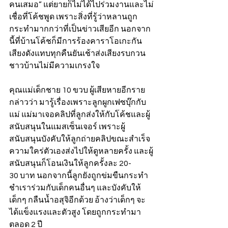
คนเสมอ” แต่ยายก็ไม่ได้ไปร่วมงานและไม่
เชื่อที่โค้ชพูด เพราะสิ่งที่รู้ว่าหลานถูก
กระทำมากกว่าที่เป็นข่าวเสียอีก นอกจาก
นี้ที่บ้านโค้ชก็มีการร้องคาราโอเกะกัน
เสียงดังแทบทุกคืนยันเช้าส่งเสียงรบกวน
ชาวบ้านไม่มีความเกรงใจ 
คุณแม่เด็กชาย 10 ขวบ ผู้เสียหายอีกราย 
กล่าวว่า มารู้เรื่องเพราะลูกผูกเฟซบุ๊กกับ
แม่ แม่มาเจอคลิปที่ลูกส่งให้กับโค้ชและผู้
สนับสนุนในแมสเซ็นเจอร์ เพราะผู้
สนับสนุนบังคับให้ลูกถ่ายคลิปขณะสำเร็จ
ความใคร่ตัวเองส่งไปให้ดูหลายครั้ง และผู้
สนับสนุนก็โอนเงินให้ลูกครั้งละ 20-
30 บาท นอกจากนี้ลูกยังถูกข่มขืนกระทำ
ชำเราร่วมกับเด็กคนอื่นๆ และบังคับให้
เด็กๆ กลืนน้ำอสุจิอีกด้วย อ้างว่าเด็กๆ จะ
ได้แข็งแรงและตัวสูง โดยถูกกระทำมา
ตลอด 2 ปี