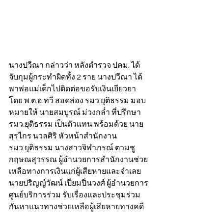
นางปวีณา กล่าวว่า หลังตำรวจ ปคม. ได้
จับกุมผู้กระทำผิดทั้ง 2 ราย นางปวีณา ได้
พาพ่อแม่เด็กไปติดต่อขอรับเงินเยียวยา 
โดย พ.ต.อ.ทวี สอดส่อง รมว.ยุติธรรม มอบ
หมายให้ นายสมบูรณ์ ม่วงกล่ำ ที่ปรึกษา 
รมว.ยุติธรรม เป็นตัวแทน พร้อมด้วย นาย
สุรไกร นวลศิริ หัวหน้าสำนักงาน 
รมว.ยุติธรรม นางสาวจิฬาภรณ์ ตามชู 
กฤษณสุวรรณ ผู้อำนวยการสำนักงานช่วย
เหลือทางการเงินแก่ผู้เสียหายและจำเลย 
นายปริญญ์วัฒน์ เปี่ยมปิ่นวงศ์ ผู้อำนวยการ
ศูนย์บริการร่วม รับเรื่องและประชุมร่วม
กันหาแนวทางช่วยเหลือผู้เสียหายทางคดี