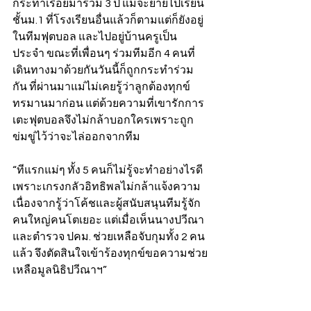
กระทำเรื่อยมาร่วม 3 ปี แม้จะย้ายไปเรียน
ชั้นม.1 ที่โรงเรียนอื่นแล้วก็ตามแต่ก็ยังอยู่
ในทีมฟุตบอล และไปอยู่บ้านครูเป็น
ประจำ ขณะที่เพื่อนๆ ร่วมทีมอีก 4 คนที่
เดินทางมาด้วยกันวันนี้ก็ถูกกระทำร่วม
กัน ที่ผ่านมาแม่ไม่เคยรู้ว่าลูกต้องทุกข์
ทรมานมาก่อน แต่ด้วยความที่เขารักการ
เตะฟุตบอลจึงไม่กล้าบอกใครเพราะถูก
ข่มขู่ไว้ว่าจะไล่ออกจากทีม
“ทีแรกแม่ๆ ทั้ง 5 คนก็ไม่รู้จะทำอย่างไรดี
เพราะเกรงกลัวอิทธิพลไม่กล้าแจ้งความ 
เนื่องจากรู้ว่าโค้ชและผู้สนับสนุนทีมรู้จัก
คนใหญ่คนโตเยอะ แต่เมื่อเห็นนางปวีณา 
และตำรวจ ปคม. ช่วยเหลือจับกุมทั้ง 2 คน
แล้ว จึงตัดสินใจเข้าร้องทุกข์ขอความช่วย
เหลือมูลนิธิปวีณาฯ”   