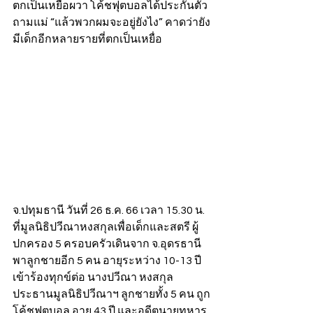
ตกเป็นเหยื่อผวา โค้ชฟุตบอลได้ประกันตัว 
ถามแม่ “แล้วพวกผมจะอยู่ยังไง” คาดว่ายัง
มีเด็กอีกหลายรายที่ตกเป็นเหยื่อ
จ.ปทุมธานี วันที่ 26 ธ.ค. 66 เวลา 15.30 น. 
ที่มูลนิธิปวีณาหงสกุลเพื่อเด็กและสตรี ผู้
ปกครอง 5 ครอบครัวเดินจาก จ.อุดรธานี 
พาลูกชายอีก 5 คน อายุระหว่าง 10-13 ปี 
เข้าร้องทุกข์ต่อ นางปวีณา หงสกุล 
ประธานมูลนิธิปวีณาฯ ลูกชายทั้ง 5 คน ถูก
โค้ชฟุตบอล อายุ 43 ปี และอดีตนายทหาร