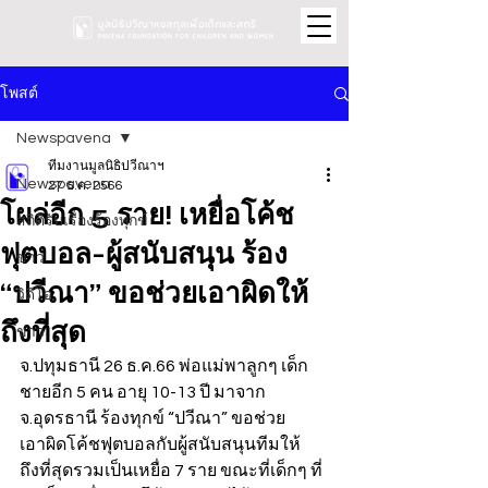
โพสต์
Newspavena
ทีมงานมูลนิธิปวีณาฯ
Newspavena
27 ธ.ค. 2566
โผล่อีก 5 ราย! เหยื่อโค้ช
สถิติรับเรื่องร้องทุกข์
ฟุตบอล-ผู้สนับสนุน ร้อง
ข่าว
“ปวีณา” ขอช่วยเอาผิดให้
วิดีโอ
ถึงที่สุด
ข่าว
จ.ปทุมธานี 26 ธ.ค.66 พ่อแม่พาลูกๆ เด็ก
ชายอีก 5 คน อายุ 10-13 ปี มาจาก 
จ.อุดรธานี ร้องทุกข์ “ปวีณา” ขอช่วย
เอาผิดโค้ชฟุตบอลกับผู้สนับสนุนทีมให้
ถึงที่สุดรวมเป็นเหยื่อ 7 ราย ขณะที่เด็กๆ ที่