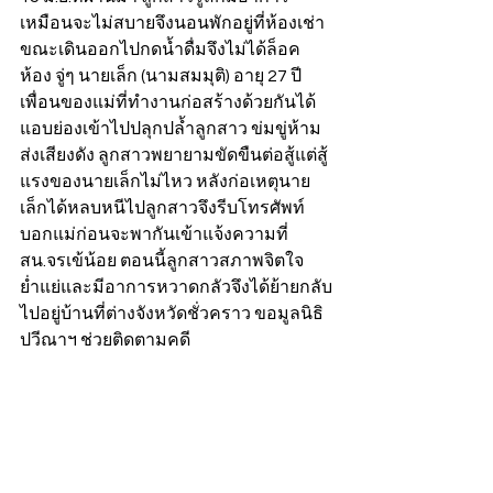
เหมือนจะไม่สบายจึงนอนพักอยู่ที่ห้องเช่า 
ขณะเดินออกไปกดน้ำดื่มจึงไม่ได้ล็อค
ห้อง จู่ๆ นายเล็ก (นามสมมุติ) อายุ 27 ปี 
เพื่อนของแม่ที่ทำงานก่อสร้างด้วยกันได้
แอบย่องเข้าไปปลุกปล้ำลูกสาว ข่มขู่ห้าม
ส่งเสียงดัง ลูกสาวพยายามขัดขืนต่อสู้แต่สู้
แรงของนายเล็กไม่ไหว หลังก่อเหตุนาย
เล็กได้หลบหนีไปลูกสาวจึงรีบโทรศัพท์
บอกแม่ก่อนจะพากันเข้าแจ้งความที่
สน.จรเข้น้อย ตอนนี้ลูกสาวสภาพจิตใจ
ย่ำแย่และมีอาการหวาดกลัวจึงได้ย้ายกลับ
ไปอยู่บ้านที่ต่างจังหวัดชั่วคราว ขอมูลนิธิ
ปวีณาฯ ช่วยติดตามคดี