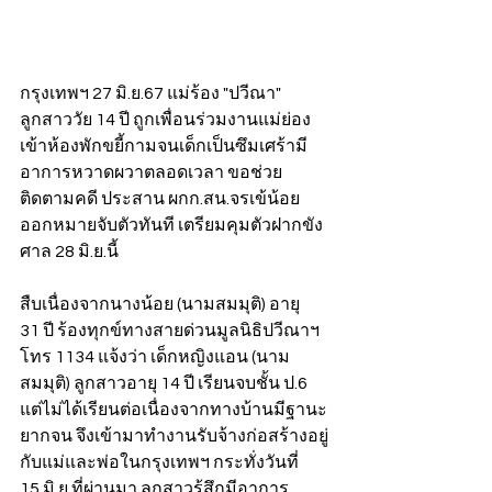
กรุงเทพฯ 27 มิ.ย.67 แม่ร้อง "ปวีณา" 
ลูกสาววัย 14 ปี ถูกเพื่อนร่วมงานแม่ย่อง
เข้าห้องพักขยี้กามจนเด็กเป็นซึมเศร้ามี
อาการหวาดผวาตลอดเวลา ขอช่วย
ติดตามคดี ประสาน ผกก.สน.จรเข้น้อย 
ออกหมายจับตัวทันที เตรียมคุมตัวฝากขัง
ศาล 28 มิ.ย.นี้
สืบเนื่องจากนางน้อย (นามสมมุติ) อายุ 
31 ปี ร้องทุกข์ทางสายด่วนมูลนิธิปวีณาฯ 
โทร 1134 แจ้งว่า เด็กหญิงแอน (นาม
สมมุติ) ลูกสาวอายุ 14 ปี เรียนจบชั้น ป.6 
แต่ไม่ได้เรียนต่อเนื่องจากทางบ้านมีฐานะ
ยากจน จึงเข้ามาทำงานรับจ้างก่อสร้างอยู่
กับแม่และพ่อในกรุงเทพฯ กระทั่งวันที่ 
15 มิ.ย.ที่ผ่านมา ลูกสาวรู้สึกมีอาการ