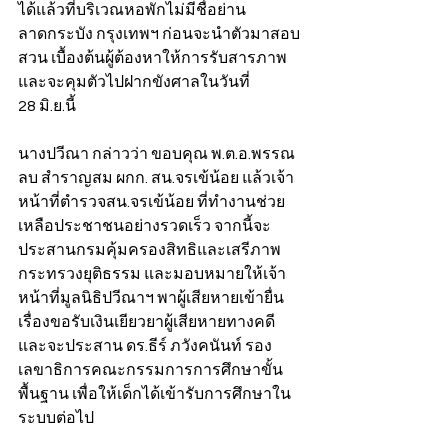
ได้แล้วที่บริเวณหอพักไม่มีชื่อย่าน
ลาดกระบัง กรุงเทพฯ ก่อนจะนำตัวมาสอบ
สวน เบื้องต้นผู้ต้องหาให้การรับสารภาพ 
และจะคุมตัวไปฝากขังศาลในวันที่ 
28 มิ.ย.นี้
นางปวีณา กล่าวว่า ขอบคุณ พ.ต.อ.พรรณ
ลบ สำราญสม ผกก. สน.จรเข้น้อย แล้วเจ้า
หน้าที่ตำรวจสน.จรเข้น้อย ที่ทำงานช่วย
เหลือประชาชนอย่างรวดเร็ว จากนี้จะ
ประสานกรมคุ้มครองสิทธิและเสรีภาพ 
กระทรวงยุติธรรม และมอบหมายให้เจ้า
หน้าที่มูลนิธิปวีณาฯ พาผู้เสียหายเข้ายื่น
เรื่องขอรับเงินเยียวยาผู้เสียหายทางคดี 
และจะประสาน ดร.ธีร์ ภวังคนันท์ รอง
เลขาธิการคณะกรรมการการศึกษาขั้น
พื้นฐาน เพื่อให้เด็กได้เข้ารับการศึกษาใน
ระบบต่อไป