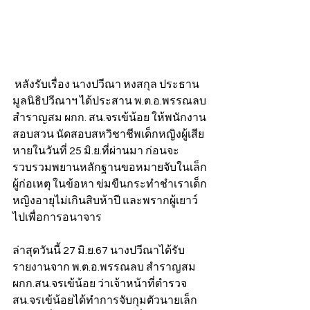
 หลังรับเรื่อง นางปวีณา หงสกุล ประธาน
มูลนิธิปวีณาฯ ได้ประสาน พ.ต.อ.พรรณลบ 
สำราญสม ผกก. สน.จรเข้น้อย ให้พนักงาน
สอบสวน นัดสอบสหวิชาชีพเด็กหญิงผู้เสีย
หายในวันที่ 25 มิ.ย.ที่ผ่านมา ก่อนจะ
รวบรวมพยานหลักฐานขอหมายจับในเล็ก 
ผู้ก่อเหตุ ในข้อหา ข่มขืนกระทำชำเราเด็ก
หญิงอายุไม่เกินสิบห้าปี และพรากผู้เยาว์
ไปเพื่อการอนาจาร
ล่าสุดวันนี้ 27 มิ.ย.67 นางปวีณาได้รับ
รายงานจาก พ.ต.อ.พรรณลบ สำราญสม 
ผกก.สน.จรเข้น้อย ว่าเจ้าหน้าที่ตำรวจ
สน.จรเข้น้อยได้ทำการจับกุมตัวนายเล็ก