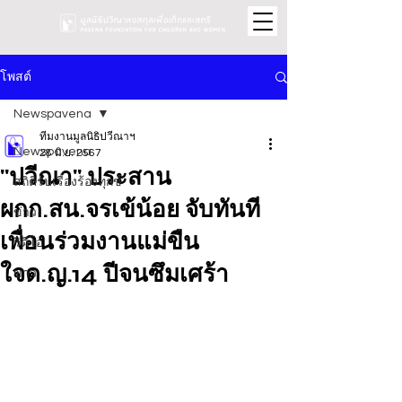
โพสต์
Newspavena
ทีมงานมูลนิธิปวีณาฯ
Newspavena
28 มิ.ย. 2567
"ปวีณา" ประสาน
สถิติรับเรื่องร้องทุกข์
ผกก.สน.จรเข้น้อย จับทันที
ข่าว
เพื่อนร่วมงานแม่ขืน
วิดีโอ
ใจด.ญ.14 ปีจนซึมเศร้า
ข่าว