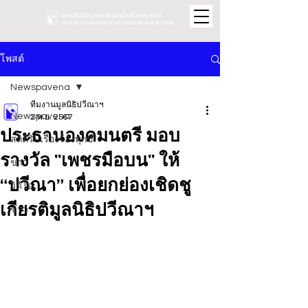
โพสต์
Newspavena
ทีมงานมูลนิธิปวีณาฯ
Newspavena
2 พ.ย. 2567
ประธานองคมนตรี มอบ
สถิติรับเรื่องร้องทุกข์
รางวัล "เพชรมือบน" ให้
ข่าว
“ปวีณา” เพื่อยกย่องเชิดชู
วิดีโอ
เกียรติมูลนิธิปวีณาฯ
ข่าว