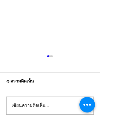
9 ความคิดเห็น
เขียนความคิดเห็น…
กรุงเทพ แม่คาใจลูกเสีย
กรุงเทพ คณะกร
ชีวิต! ร้อง "ปวีณา" แจ้งว่า
กลางอิสลามแห่ง
ลูกเพิ่งผ่าคลอดอาการวิกฤติ
ประเทศไทย เชิญ
ล่าสุด
ก่อนดับปริศนา
เป็นวิทยากรบรรย
v3 game