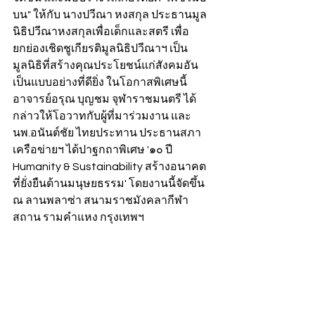
บน" ให้กับ นางปวีณา หงสกุล ประธานมูล
นิธิปวีณาหงสกุลเพื่อเด็กและสตรี เพื่อ
ยกย่องเชิดชูเกียรติมูลนิธิปวีณาฯ เป็น
มูลนิธิที่สร้างคุณประโยชน์แก่สังคมอัน
เป็นแบบอย่างที่ดียิ่ง ในโอกาสพิเศษนี้ 
อาจารย์อรุณ บุญชม จุฬาราชมนตรี ได้
กล่าวให้โอวาทกับผู้ที่มาร่วมงาน และ
นพ.อนันต์ชัย ไทยประทาน ประธานสภา
เครือข่ายฯ ได้ปาฐกถาพิเศษ '๑๐ ปี 
Humanity & Sustainability สร้างอนาคต
ที่ยั่งยืนด้านมนุษยธรรม' โดยงานนี้จัดขึ้น 
ณ ลานพลาซ่า สนามราชมังคลากีฬา
สถาน รามคำแหง กรุงเทพฯ