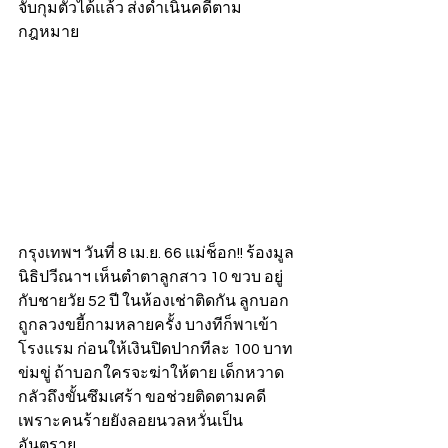
จับกุมตัวได้แล้ว ส่งดำเนินคดีตาม
กฎหมาย
กรุงเทพฯ วันที่ 8 เม.ย. 66 แม่ช็อก!! ร้องมูล
นิธิปวีณาฯ เห็นตำตาลูกสาว 10 ขวบ อยู่
กับชายวัย 52 ปี ในห้องเช่าติดกัน ลูกบอก
ถูกลวงขยี้กามหลายครั้ง บางทีก็พาเข้า
โรงแรม ก่อนให้เงินปิดปากทีละ 100 บาท 
ข่มขู่ ถ้าบอกใครจะฆ่าให้ตาย เด็กหวาด
กลัวถึงขั้นซึมเศร้า ขอช่วยติดตามคดี 
เพราะคนร้ายยังลอยนวลหวั่นเป็น
อันตราย  