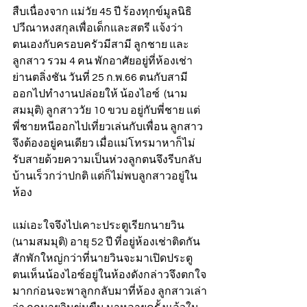
สืบเนื่องจาก แม่วัย 45 ปี ร้องทุกข์มูลนิธิ
ปวีณาหงสกุลเพื่อเด็กและสตรี แจ้งว่า 
ตนเองกับครอบครัวมีสามี ลูกชาย และ
ลูกสาว รวม 4 คน พักอาศัยอยู่ที่ห้องเช่า
ย่านตลิ่งชัน วันที่ 25 ก.พ.66 ตนกับสามี
ออกไปทำงานปล่อยให้ น้องไอซ์  (นาม
สมมุติ) ลูกสาววัย 10 ขวบ อยู่กับพี่ชาย แต่
พี่ชายหนีออกไปเที่ยวเล่นกับเพื่อน ลูกสาว
จึงต้องอยู่คนเดียว เมื่อแม่โทรมาหาก็ไม่
รับสายด้วยความเป็นห่วงลูกตนจึงรีบกลับ
บ้านเร็วกว่าปกติ แต่ก็ไม่พบลูกสาวอยู่ใน
ห้อง 
แม่เอะใจจึงไปเคาะประตูเรียกนายวิน 
(นามสมมุติ) อายุ 52 ปี ที่อยู่ห้องเช่าติดกัน 
สักพักใหญ่กว่าที่นายวินจะมาเปิดประตู 
ตนเห็นน้องไอซ์อยู่ในห้องดังกล่าวจึงตกใจ
มากก่อนจะพาลูกกลับมาที่ห้อง ลูกสาวเล่า