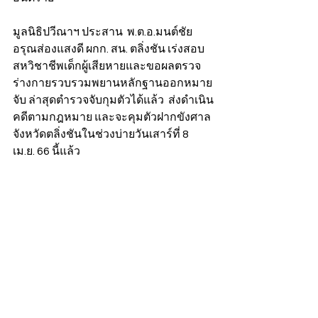
มูลนิธิปวีณาฯ ประสาน  พ.ต.อ.มนต์ชัย 
อรุณส่องแสงดี ผกก. สน. ตลิ่งชัน เร่งสอบ 
สหวิชาชีพเด็กผู้เสียหายและขอผลตรวจ
ร่างกายรวบรวมพยานหลักฐานออกหมาย
จับ ล่าสุดตำรวจจับกุมตัวได้แล้ว  ส่งดำเนิน
คดีตามกฎหมาย และจะคุมตัวฝากขังศาล
จังหวัดตลิ่งชันในช่วงบ่ายวันเสาร์ที่ 8 
เม.ย. 66 นี้แล้ว    