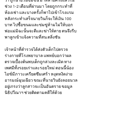
ว่า ถูกนายวินข่มขืน มาหลายครั้งแล้วใน
ช่วง 1-2 เดือนที่ผ่านมา โดยถูกกระทำที่
ห้องเช่า และบางครั้งก็พาไปเข้าโรงแรม 
หลังกระทำเสร็จนายวินก็จะให้เงิน 100 
บาท ไปซื้อขนมและข่มขู่ห้ามไม่ให้บอก
พ่อแม่มิฉะนั้นจะตีและฆ่าให้ตาย ตนจึงรีบ
พาลูกเข้าแจ้งความที่สน.ตลิ่งชัน 
เจ้าหน้าที่ตำรวจได้ส่งตัวเด็กไปตรวจ
ร่างกายที่โรงพยาบาล แพทย์บอกว่าผล
ตรวจเบื้องต้นพบเด็กถูกล่วงละเมิด ทาง
เพศมีทั้งรอยเก่าและรอยใหม่ ตอนนี้น้อง
ไอซ์มีภาวะเครียดซึมเศร้า หงุดหงิดง่าย 
อารมณ์ฉุนเฉียว ขณะที่นายวินยังลอยนวล
อยู่เกรงว่าลูกสาวจะเป็นอันตราย ขอมูล
นิธิปวีณาฯ ช่วยติดตามคดีให้ด้วย 