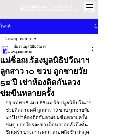
โพสต์
Newspavena
ทีมงานมูลนิธิปวีณาฯ
Newspavena
9 เม.ย. 2566
แม่ช็อก! ร้องมูลนิธิปวีณาฯ
สถิติรับเรื่องร้องทุกข์
ลูกสาว 10 ขวบ ถูกชายวัย
ข่าว
52 ปี เช่าห้องติดกันลวง
วิดีโอ
ข่มขืนหลายครั้ง
ข่าว
กรุงเทพฯ 8 เม.ย. 66 แม่ ร้อง มูลนิธิปวีณาฯ 
ช่วยติดตามคดี ลูกสาว 10 ขวบ ถูกชายวัย 
52 ปี เช่าห้องติดกันลวงข่มขืนหลายครั้ง 
ข่มขู่ บอกใครจะฆ่า เด็กหวาดกลัวถึงขั้น
ซึมเศร้า ประสาน ผกก. สน. ตลิ่งชัน ล่าสุด