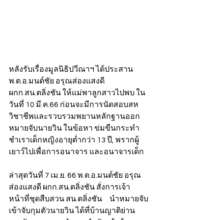
หลังรับเรื่องมูลนิธิปวีณาฯ ได้ประสาน 
พ.ต.อ.มนต์ชัย อรุณส่องแสงดี 
ผกก.สน.ตลิ่งชัน ให้แม่พาลูกสาวไปพบ ใน
วันที่ 10 มี.ค.66 ก่อนจะมีการนัดสอบสห
วิชาชีพและรวบรวมพยานหลักฐานออก
หมายจับนายวิน ในข้อหา ข่มขืนกระทำ
ชำเราเด็กหญิงอายุต่ำกว่า 13 ปี, พรากผู้
เยาว์ไปเพื่อการอนาจาร และอนาจารเด็ก
ล่าสุดวันที่ 7 เม.ย. 66 พ.ต.อ.มนต์ชัย อรุณ
ส่องแสงดี ผกก.สน.ตลิ่งชัน สั่งการเจ้า
หน้าที่ชุดสืบสวน สน.ตลิ่งชัน     นำหมายจับ
เข้าจับกุมตัวนายวิน ได้ที่บ้านญาติย่าน