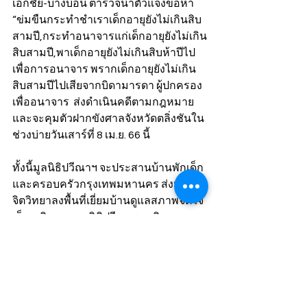
เอกชัย-บางบอน ตำรวจนำตัวแจ้งข้อหา 
“ข่มขืนกระทำชำเราเด็กอายุยังไม่เกินสิบ
สามปี,กระทำอนาจารแก่เด็กอายุยังไม่เกิน
สิบสามปี,พาเด็กอายุยังไม่เกินสิบห้าปีไป
เพื่อการอนาจาร พรากเด็กอายุยังไม่เกิน
สิบสามปีไปเสียจากบิดามารดา ผู้ปกครอง 
เพื่ออนาจาร  ส่งดำเนินคดีตามกฎหมาย 
และจะคุมตัวฝากขังศาลจังหวัดตลิ่งชันใน
ช่วงบ่ายวันเสาร์ที่ 8 เม.ย. 66 นี้ 
ทั้งนี้มูลนิธิปวีณาฯ จะประสานบ้านพักเด็ก 
และครอบครัวกรุงเทพมหานคร ส่งนัก
จิตวิทยาลงพื้นที่เยี่ยมบ้านดูแลสภาพจิตใจ
เด็กหญิง และมูลนิธิปวีณาฯ จะติดตามการ
ช่วยเหลือร่วมกับกระทรวงการพัฒนา
สังคมฯ ต่อไป