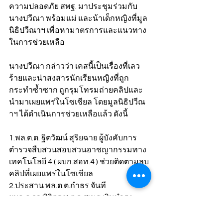
ความปลอดภัย สพฐ. มาประชุมร่วมกับ
นางปวีณา พร้อมแม่ และน้าเด็กหญิงที่มูล
นิธิปวีณาฯ เพื่อหามาตรการและแนวทาง
ในการช่วยเหลือ
นางปวีณา กล่าวว่า เคสนี้เป็นเรื่องที่เลว
ร้ายและน่าสงสารนักเรียนหญิงที่ถูก
กระทำซ้ำซาก ถูกรุมโทรมถ่ายคลิปและ
นำมาเผยแพร่ในโซเชียล โดยมูลนิธิปวีณ
าฯ ได้ดำเนินการช่วยเหลือแล้ว ดังนี้
1.พล.ต.ต. ฐิตวัฒน์ สุริยฉาย ผู้บังคับการ
ตำรวจสืบสวนสอบสวนอาชญากรรมทาง
เทคโนโลยี 4 ( ผบก.สอท.4 ) ช่วยติดตามลบ
คลิปที่เผยแพร่ในโซเชียล 
2.ประสาน พล.ต.ต.กำธร จันที 
ผบก.ภ.จว.พิจิตร พ.ต.อ.สุเมธ เงินบํารุง 
ผกก.สภ.หนองโสน จ.พิจิตร ติดตามคดีให้ผู้
เสียหายได้รับความเป็นธรรม และทำงาน