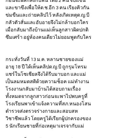
ก่อนจะผลักลงกับพื้น โดย 2 คน จับแขน
และขาขึงเพื่อให้ด.ช.อีก 3 คน เรียงคิวกัน
ข่มขืนและถ่ายคลิปไว้ หลังเกิดเหตุด.ญ.บี 
กลัวตัวสั่นและอับอายจึงไม่กล้าบอกใคร 
เมื่อกลับมาถึงบ้านแม่เห็นลูกสาวผิดปกติ 
ซึมเศร้า อยู่ห้องคนเดียวไม่ยอมพูดกับใคร 
กระทั่งวันที่ 13 ม.ค. หลานชายของแม่ 
อายุ 18 ปี ได้เห็นคลิปด.ญ.บี ถูกรุมโทรม
แชร์ในโซเชียลจึงได้รีบมาบอก และแม่
เป็นลมหมดสติด้วยความช็อค แม่ทำงาน
โรงงานกลับมาบ้านได้สอบถามเรื่อง
ทั้งหมดจากลูกสาวก่อนจะพาไปพบครูที่
โรงเรียนพาเข้าแจ้งความที่สภ.หนองโสน 
ตำรวจส่งตรวจร่างกายและสอบสห
วิชาชีพแล้ว โดยครูได้เรียกผู้ปกครองของ 
5 นักเรียนชายที่ก่อเหตุมาเจรจากับแม่ 