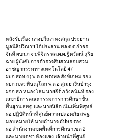
หลังรับเรื่อง นางปวีณา หงสกุล ประธาน
มูลนิธิปวีณาฯ ได้ประสาน พล.ต.ต.กำธร 
จันที ผบก.ภ.จว.พิจิตร พล.ต.ต. ฐิตวัฒน์ สุริย
ฉาย ผู้บังคับการตำรวจสืบสวนสอบสวน
อาชญากรรมทางเทคโนโลยี 4 ( 
ผบก.สอท.4 ) พ.ต.อ.ทรงพล สังข์เกษม รอง 
ผบก.ภ.จว.พิษณุโลก พ.ต.อ.สุเมธ เงินบํารุง 
ผกก.สภ.หนองโสน นายธีร์ ภวังคนันท์ รอง
เลขาธิการคณะกรรมการการศึกษาขั้น
พื้นฐาน สพฐ. และนายนิสิต เนินเพิ่มพิสุทธ์ 
ผอ.ปฎิบัติหน้าที่ศูนย์ความปลอดภัย สพฐ. 
มอบหมายให้ นายอำนาจ อัปษร รอง
ผอ.สำนักงานเขตพื้นที่การศึกษาเขต 2 
และนายเดชา ห้องแซง  เจ้าหน้าที่ศูนย์