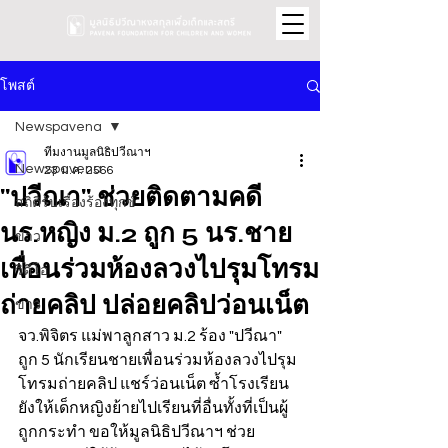
โพสต์
Newspavena
ทีมงานมูลนิธิปวีณาฯ
Newspavena
23 ม.ค. 2566
"ปวีณา" ช่วยติดตามคดี
สถิติรับเรื่องร้องทุกข์
นร.หญิง ม.2 ถูก 5 นร.ชาย
ข่าว
เพื่อนร่วมห้องลวงไปรุมโทรม
วิดีโอ
ถ่ายคลิป ปล่อยคลิปว่อนเน็ต
ข่าว
จว.พิจิตร แม่พาลูกสาว ม.2 ร้อง "ปวีณา" 
ถูก 5 นักเรียนชายเพื่อนร่วมห้องลวงไปรุม
โทรมถ่ายคลิป แชร์ว่อนเน็ต ซ้ำโรงเรียน
ยังให้เด็กหญิงย้ายไปเรียนที่อื่นทั้งที่เป็นผู้
ถูกกระทำ ขอให้มูลนิธิปวีณาฯ ช่วย