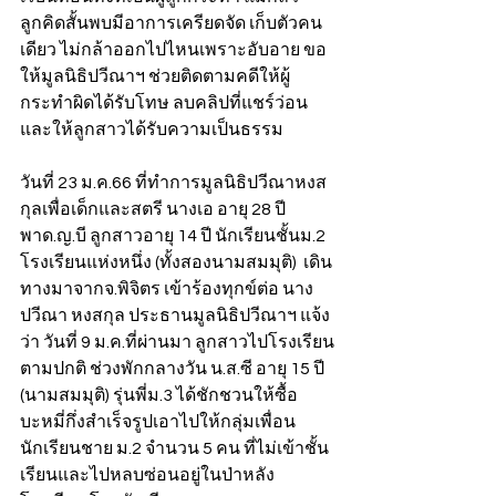
ลูกคิดสั้นพบมีอาการเครียดจัด เก็บตัวคน
เดียว ไม่กล้าออกไปไหนเพราะอับอาย ขอ
ให้มูลนิธิปวีณาฯ ช่วยติดตามคดีให้ผู้
กระทำผิดได้รับโทษ ลบคลิปที่แชร์ว่อน 
และให้ลูกสาวได้รับความเป็นธรรม       
วันที่ 23 ม.ค.66 ที่ทำการมูลนิธิปวีณาหงส
กุลเพื่อเด็กและสตรี นางเอ อายุ 28 ปี 
พาด.ญ.บี ลูกสาวอายุ 14 ปี นักเรียนชั้นม.2 
โรงเรียนแห่งหนึ่ง (ทั้งสองนามสมมุติ)  เดิน
ทางมาจากจ.พิจิตร เข้าร้องทุกข์ต่อ นาง
ปวีณา หงสกุล ประธานมูลนิธิปวีณาฯ แจ้ง
ว่า วันที่ 9 ม.ค.ที่ผ่านมา ลูกสาวไปโรงเรียน
ตามปกติ ช่วงพักกลางวัน น.ส.ซี อายุ 15 ปี 
(นามสมมุติ) รุ่นพี่ม.3 ได้ชักชวนให้ซื้อ
บะหมี่กึ่งสำเร็จรูปเอาไปให้กลุ่มเพื่อน
นักเรียนชาย ม.2 จำนวน 5 คน ที่ไม่เข้าชั้น
เรียนและไปหลบซ่อนอยู่ในป่าหลัง