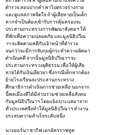
สถานีตำรวจ พาผู้เสียหายเข้าแจ้งความ
ตำรวจ สอบปากคำ พาไปตรวจร่างกาย
และดูแลสภาพจิตใจ ถ้าผู้เสียหายเป็นเด็ก
หากจำเป็นต้องเข้ารับการคุ้มครองจะ
ประสานกระทรวงการพัฒนาสังคมฯ ให้
ที่พักเพื่อความปลอดภัย และมูลนิธิปวีณ
าฯ จะติดตามคดีกับเจ้าหน้าที่ตำรวจ
จนกว่าจะมีการจับกุมผู้กระทำความผิดมา
ดำเนินคดี จากนั้นมูลนิธิปวีณาฯ จะ
ประสานกระทรวงยุติธรรม เพื่อให้ผู้เสีย
หายได้รับเงินเยียวยา ซึ่งกรณีเด็กหากต้อง
ย้ายโรงเรียนจะประสานกระทรวง
ศึกษาธิการดำเนินการช่วยเหลือ นอกจาก
นี้พลเมืองดีได้มีส่วนร่วมช่วยเหลือสังคม
กับมูลนิธิปวีณาฯ โดยแจ้งเบาะแสมาจาก
ทั่วประเทศจึงทำให้มูลนิธิปวีณาฯ ทำงาน
ประสบความสำเร็จระดับหนึ่ง
นางออร์นา ซากิฟ เอกอัครราชทูต