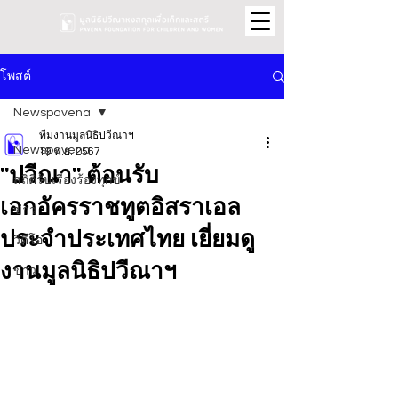
โพสต์
Newspavena
ทีมงานมูลนิธิปวีณาฯ
Newspavena
19 พ.ย. 2567
"ปวีณา" ต้อนรับ
สถิติรับเรื่องร้องทุกข์
เอกอัครราชทูตอิสราเอล
ข่าว
ประจำประเทศไทย เยี่ยมดู
วิดีโอ
งานมูลนิธิปวีณาฯ
ข่าว