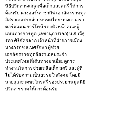
นิธิปวีณาหงสกุลเพื่อเด็กและสตรี ให้การ
ต้อนรับ นางออร์นา ซากิฟ เอกอัครราชทูต
อิสราเอลประจำประเทศไทย นางเดวอรา 
ดอร์สแมน ยาร์โคนี รองหัวหน้าคณะผู้
แทนทางการทูต (เลขานุการเอก) น.ส. ณัฐ
รดา ศิริอัครลาภ เจ้าหน้าที่ฝ่ายการเมือง 
นางกรกช ธเนศรักษา ผู้ช่วย
เอกอัครราชทูตอิสราเอลประจำ
ประเทศไทย ที่เดินทางมาเยี่ยมดูการ
ทำงานในการช่วยเหลือเด็ก สตรี และผู้ที่
ไม่ได้รับความเป็นธรรมในสังคม โดยมี 
นายสุเมธ เตชะไกรศรี รองประธานมูลนิธิ
ปวีณาฯ ร่วมให้การต้อนรับ