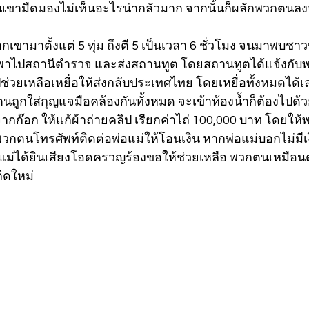
บนเขามืดมองไม่เห็นอะไรน่ากลัวมาก จากนั้นก็ผลักพวกตนล
กเขามาตั้งแต่ 5 ทุ่ม ถึงตี 5 เป็นเวลา 6 ชั่วโมง จนมาพบชา
ยพาไปสถานีตำรวจ และส่งสถานทูต โดยสถานทูตได้แจ้งกับพว
วยเหลือเหยื่อให้ส่งกลับประเทศไทย โดยเหยื่อทั้งหมดได้เล
นถูกใส่กุญแจมือคล้องกันทั้งหมด จะเข้าห้องน้ำก็ต้องไปด้ว
ิดจากก๊อก ให้แก้ผ้าถ่ายคลิป เรียกค่าไถ่ 100,000 บาท โดยใ
วกตนโทรศัพท์ติดต่อพ่อแม่ให้โอนเงิน หากพ่อแม่บอกไม่มีเงิ
อแม่ได้ยินเสียงโอดครวญร้องขอให้ช่วยเหลือ พวกตนเหมือนต
กิดใหม่