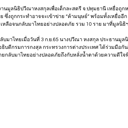
นักงานมูลนิธิปวีณาหงสกุลเพื่อเด็กละสตรี จ.ปทุมธานี เหยื่อ
 ซึ่งถูกกระทำอาจจะเข้าข่าย “ค้ามนุษย์” พร้อมทั้งเหยื่ออีก 3
ยเหลือจนกลับมาไทยอย่างปลอดภัย รวม 10 ราย มาที่มูลนิธิฯ
่กลับมาไทยเมื่อวันที่ 3 ก.ย.65 นางปวีณา หงสกุล ประธานมูล
ะอธิบดีกรมการกงสุล กระทรวงการต่างประเทศ ได้ร่วมมือกั
ง 3 รายกลับมาไทยอย่างปลอดภัยถึงกับหลั่งน้ำตาด้วยความดีใจ