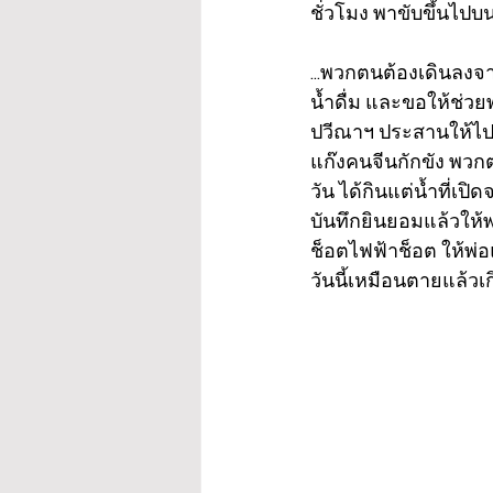
ชั่วโมง พาขับขึ้นไป
...พวกตนต้องเดินลงจา
น้ำดื่ม และขอให้ช่ว
ปวีณาฯ ประสานให้ไปช่
แก๊งคนจีนกักขัง พวกต
วัน ได้กินแต่น้ำที่เป
บันทึกยินยอมแล้วให้พ
ช็อตไฟฟ้าช็อต ให้พ่
วันนี้เหมือนตายแล้วเ