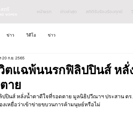
หน้าแรก
ข่าวล่าสุด
สถิติรับร้องร้องทุกข์
ว
ข่าว
วิดีโอ
ข่าว
ฯ
20 ก.ย. 2565
ชีวิตแฉพ้นนรกฟิลิปปินส์ หลั
ดตาย
ิลิปปินส์ หลั่งน้ำตาดีใจที่รอดตาย มูลนิธิปวีณาฯ ประสาน ตร.
เหยื่อว่าเข้าข่ายขบวนการค้ามนุษย์หรือไม่ 