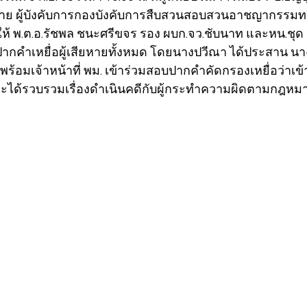
ิยฉาย ผู้บังคับการกองบังคับการสืบสวนสอบสวนอาชญากรรม
ห้ พ.ต.อ.รัชพล ชนะศรีขจร รอง ผบก.จว.ชับนาท และหน.ชุด
คำเหยื่อผู้เสียหายทั้งหมด โดยนางปวีณา ได้ประสาน นางส
ี พร้อมเจ้าหน้าที่ พม. เข้าร่วมสอบปากคำคัดกรองเหยื่อว่า
่อจะได้รวบรวมเรื่องดำเนินคดีกับผู้กระทำความผิดตามกฎหมา