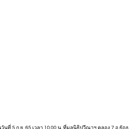
นที่ 5 ก.ย. 65 เวลา 10.00 น. ที่มูลนิธิปวีณาฯ คลอง 7 อ.ธัญบุ