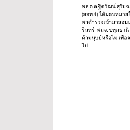
พล.ต.ต.ฐิตวัฒน์ สุร
(สอท.4) ได้มอบหมายใ
พาตำรวจเข้ามาสอบปาก
รินทร์  พมจ. ปทุมธาน
ค้ามนุษย์หรือไม่ เพื
ไป