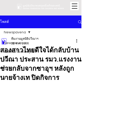
โพสต์
Newspavena
ทีมงานมูลนิธิปวีณาฯ
Newspavena
28 พ.ค. 2568
สองสาวไทยดีใจได้กลับบ้าน
สถิติรับเรื่องร้องทุกข์
ปวีณา ประสาน รมว.แรงงาน
ข่าว
ช่วยกลับจากซาอุฯ หลังถูก
วิดีโอ
นายจ้างเท ปิดกิจการ
ข่าว