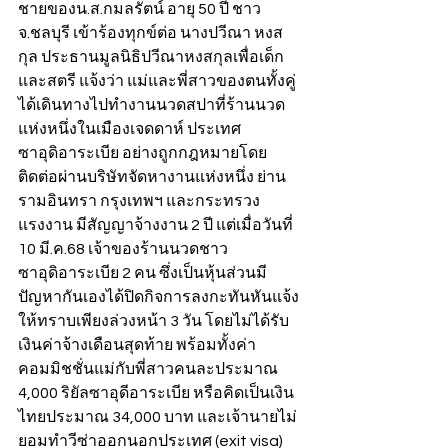
ชายของน.ส.กมลรัตน์ อายุ 50 ปี ชาว 
จ.ชลบุรี เข้าร้องทุกข์ต่อ นางปวีณา หงส
กุล ประธานมูลนิธิปวีณาหงสกุลเพื่อเด็ก
และสตรี แจ้งว่า แม่และพี่สาวของตนทั้งคู่
ได้เดินทางไปทำงานนวดสปาที่ร้านนวด
แห่งหนึ่งในเมืองเจดดาห์ ประเทศ
ซาอุดิอาระเบีย อย่างถูกกฎหมายโดย
ติดต่อผ่านบริษัทจัดหางานแห่งหนึ่ง ย่าน
รามอินทรา กรุงเทพฯ และกระทรวง
แรงงาน มีสัญญาจ้างงาน 2 ปี แต่เมื่อวันที่ 
10 มี.ค.68 เจ้าของร้านนวดชาว
ซาอุดิอาระเบีย 2 คน ซึ่งเป็นหุ้นส่วนมี
ปัญหากันเองได้ปิดกิจการลงกะทันหันแจ้ง
ให้ทราบเพียงล่วงหน้า 3 วัน โดยไม่ได้รับ
เงินค่าจ้างเดือนสุดท้าย พร้อมทั้งค่า
คอมมิชชั่นแม่กับพี่สาวคนละประมาณ 
4,000 ริยัลซาอุดีอาระเบีย หรือคิดเป็นเงิน
ไทยประมาณ 34,000 บาท และเจ้านายไม่
ยอมทำวีซ่าออกนอกประเทศ (exit visa) 