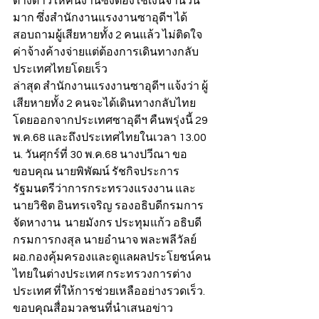
ต่างด้าวให้คนงานซึ่งต้องใช้เงินจำนวน
มาก ซึ่งสำนักงานแรงงานซาอุดีฯ ได้
สอบถามผู้เสียหายทั้ง 2 คนแล้ว ไม่ติดใจ
ค่าจ้างค้างจ่ายแต่ต้องการเดินทางกลับ
ประเทศไทยโดยเร็ว
ล่าสุด สำนักงานแรงงานซาอุดีฯ แจ้งว่า ผู้
เสียหายทั้ง 2 คนจะได้เดินทางกลับไทย 
โดยออกจากประเทศซาอุดีฯ คืนพรุ่งนี้ 29 
พ.ค.68 และถึงประเทศไทยในเวลา 13.00 
น. วันศุกร์ที่ 30 พ.ค.68 นางปวีณา ขอ
ขอบคุณ นายพิพัฒน์ รัชกิจประการ 
รัฐมนตรีว่าการกระทรวงแรงงาน และ
นายวิชิต อินทรเจริญ รองอธิบดีกรมการ
จัดหางาน  นายมังกร ประทุมแก้ว อธิบดี
กรมการกงสุล นายอำนาจ พละพลีวัลย์ 
ผอ.กองคุ้มครองและดูแลผลประโยชน์คน
ไทยในต่างประเทศ กระทรวงการต่าง
ประเทศ ที่ให้การช่วยเหลืออย่างรวดเร็ว.
ขอบคุณสื่อมวลชนที่นำเสนอข่าว