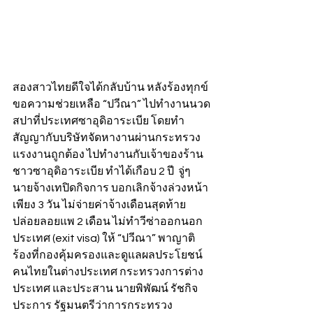
สองสาวไทยดีใจได้กลับบ้าน หลังร้องทุกข์
ขอความช่วยเหลือ “ปวีณา” ไปทำงานนวด
สปาที่ประเทศซาอุดิอาระเบีย โดยทำ
สัญญากับบริษัทจัดหางานผ่านกระทรวง
แรงงานถูกต้อง ไปทำงานกับเจ้าของร้าน
ชาวซาอุดิอาระเบีย ทำได้เกือบ 2 ปี  จู่ๆ 
นายจ้างเทปิดกิจการ บอกเลิกจ้างล่วงหน้า
เพียง 3 วัน ไม่จ่ายค่าจ้างเดือนสุดท้าย 
ปล่อยลอยแพ 2 เดือน ไม่ทำวีซ่าออกนอก
ประเทศ (exit visa) ให้ “ปวีณา” พาญาติ
ร้องที่กองคุ้มครองและดูแลผลประโยชน์
คนไทยในต่างประเทศ กระทรวงการต่าง
ประเทศ และประสาน นายพิพัฒน์ รัชกิจ
ประการ รัฐมนตรีว่าการกระทรวง