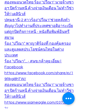
สองหมอนวดไทย ร้อง "ปวีณา" นายจ้างซา
อุฯ ปิดร้านหนี ค้างจ่ายเงินเดือน ไม่ทำวีซ่า
ให้! | เดลินิวส์
ปทุมธานี-2 สาวร้อง"ปวีณา"ช่วยหลังทำ
สัญญาไปทำงานที่ประเทศซาอุดิอาระเบีย
แต่ถูกปิดกิจการหนี - หนังสือพิมพ์อินทรี
สยาม​
ร้อง “ปวีณา” พาญาติร้องที่ กองคุ้มครอง
และดูแลผลประโยชน์คนไทยในต่าง
ประเทศ
ร้อง “ปวีณา”... - สนข.กล้าลุย เอี่ยม | 
Facebook
https://www.facebook.com/share/p/1
9Rkgi8hTW/
สองหมอนวดไทย ร้อง "ปวีณา" นายจ้างซา
อุฯ ปิดร้านหนี ค้างจ่ายเงินเดือน ไม่ทำวีซ่า
ให้! | เดลินิวส์
https://www.siameagle.com/037346-
2/