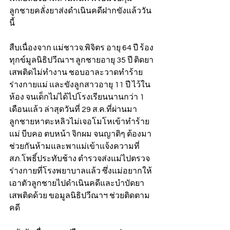
ลูกชายคลั่งยาส่งดำเนินคดีฝากขังแล้ววัน
นี้  
สืบเนื่องจาก แม่ชาวจ.พิจิตร อายุ 64 ปี ร้อง
ทุกข์มูลนิธิปวีณาฯ ลูกชายอายุ 35 ปี ติดยา
เสพติดไม่ทำงาน ชอบอาละวาดทำร้าย
ร่างกายแม่ และขังลูกสาวอายุ 11 ปี ไว้ใน
ห้อง จนเด็กไม่ได้ไปโรงเรียนนานกว่า 1 
เดือนแล้ว ล่าสุดวันที่ 29 ส.ค.ที่ผ่านมา 
ลูกชายหาตะหลิวไม่เจอโมโหเข้าทำร้าย
แม่ บีบคอ ตบหน้า จิกผม จนญาติๆ ต้องมา
ช่วยกันห้ามและพาแม่เข้าแจ้งความที่ 
สภ.โพธิ์ประทับช้าง ตำรวจส่งแม่ไปตรวจ
ร่างกายที่โรงพยาบาลแล้ว ซึ่งแม่อยากให้
เอาตัวลูกชายไปดำเนินคดีและบำบัดยา
เสพติดด้วย ขอมูลนิธิปวีณาฯ ช่วยติดตาม
คดี 