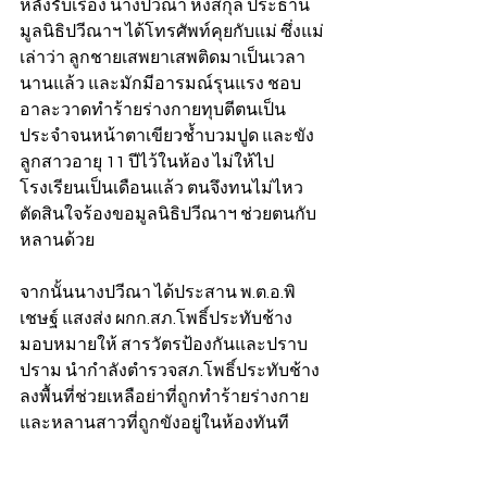
หลังรับเรื่อง นางปวีณา หงสกุล ประธาน
มูลนิธิปวีณาฯ ได้โทรศัพท์คุยกับแม่ ซึ่งแม่
เล่าว่า ลูกชายเสพยาเสพติดมาเป็นเวลา
นานแล้ว และมักมีอารมณ์รุนแรง ชอบ
อาละวาดทำร้ายร่างกายทุบตีตนเป็น
ประจำจนหน้าตาเขียวช้ำบวมปูด และขัง
ลูกสาวอายุ 11 ปีไว้ในห้อง ไม่ให้ไป
โรงเรียนเป็นเดือนแล้ว ตนจึงทนไม่ไหว
ตัดสินใจร้องขอมูลนิธิปวีณาฯ ช่วยตนกับ
หลานด้วย
จากนั้นนางปวีณา ได้ประสาน พ.ต.อ.พิ
เชษฐ์ แสงส่ง ผกก.สภ.โพธิ์ประทับช้าง 
มอบหมายให้ สารวัตรป้องกันและปราบ
ปราม นำกำลังตำรวจสภ.โพธิ์ประทับช้าง 
ลงพื้นที่ช่วยเหลือย่าที่ถูกทำร้ายร่างกาย
และหลานสาวที่ถูกขังอยู่ในห้องทันที 