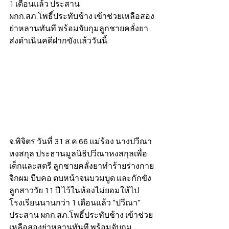
1 เดือนแล้ว ประสาน 
ผกก.สภ.โพธิ์ประทับช้าง เข้าช่วยเหลือสอง
ย่าหลานทันที พร้อมจับกุมลูกชายคลั่งยา
ส่งดำเนินคดีฝากขังแล้ววันนี้
จ.พิจิตร วันที่ 31 ส.ค.66 แม่ร้อง นางปวีณา 
หงสกุล ประธานมูลนิธิปวีณาหงสกุลเพื่อ
เด็กและสตรี ลูกชายคลั่งยาทำร้ายร่างกาย
จิกผม บีบคอ ตบหน้าจนบวมบูด และกักขัง
ลูกสาววัย 11 ปี ไว้ในห้องไม่ยอมให้ไป
โรงเรียนนานกว่า 1 เดือนแล้ว “ปวีณา” 
ประสาน ผกก.สภ.โพธิ์ประทับช้าง เข้าช่วย
เหลือสองย่าหลานทันที พร้อมจับกุม