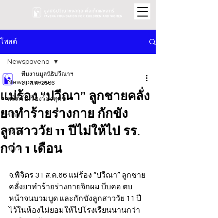
โพสต์
Newspavena
ทีมงานมูลนิธิปวีณาฯ
Newspavena
31 ส.ค. 2566
แม่ร้อง “ปวีณา” ลูกชายคลั่ง
สถิติรับเรื่องร้องทุกข์
ยาทำร้ายร่างกาย กักขัง
ข่าว
ลูกสาววัย 11 ปีไม่ให้ไป รร.
วิดีโอ
กว่า 1 เดือน
ข่าว
จ.พิจิตร 31 ส.ค.66 แม่ร้อง “ปวีณา” ลูกชาย
คลั่งยาทำร้ายร่างกายจิกผม บีบคอ ตบ
หน้าจนบวมบูด และกักขังลูกสาววัย 11 ปี 
ไว้ในห้องไม่ยอมให้ไปโรงเรียนนานกว่า 