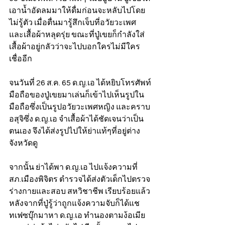
เอาน้ำอัดลมมาให้ดื่มก่อนจะหลับไปโดย
ไม่รู้ตัว เมื่อตื่นมารู้สึกเจ็บที่อวัยวะเพศ 
และเสื้อผ้าหลุดรุ่ย ขณะที่ปู่เขยก็กำลังใส่
เสื้อผ้าอยู่กลัวว่าจะไปบอกใครไม่มีใคร
เชื่ออีก 
จนวันที่ 26 ส.ค. 65 ด.ญ.เอ ได้หยิบโทรศัพท์
มือถือของปู่เขยมาเล่นก็เข้าไปเห็นรูปใน
มือถือซึ่งเป็นรูปอวัยวะเพศหญิง และคราบ
อสุจิซึ่ง ด.ญ.เอ จำเสื้อผ้าได้ชัดเจนว่าเป็น
ตนเอง จึงได้ส่งรูปไปให้ย่าแท้ๆที่อยู่ต่าง
จังหวัดดู 
จากนั้น ย่าได้พา ด.ญ.เอ ไปแจ้งความที่ 
สภ.เมืองพิจิตร ตำรวจได้ส่งตัวเด็กไปตรวจ
ร่างกายและสอบ สหวิชาชีพ เรียบร้อยแล้ว 
หลังจากที่ปู่รู้ว่าถูกแจ้งความจับก็ได้แช
ทเฟซบุ๊กมาหา ด.ญ.เอ ทำนองตามง้อเมีย 