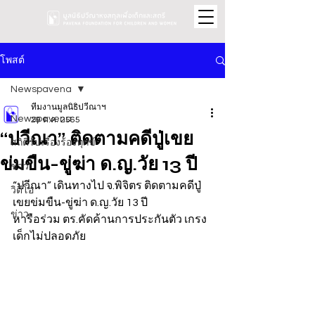
โพสต์
Newspavena
ทีมงานมูลนิธิปวีณาฯ
Newspavena
29 ต.ค. 2565
“ปวีณา” ติดตามคดีปู่เขย
สถิติรับเรื่องร้องทุกข์
ข่มขืน-ขู่ฆ่า ด.ญ.วัย 13 ปี
ข่าว
“ปวีณา” เดินทางไป จ.พิจิตร ติดตามคดีปู่
วิดีโอ
เขยข่มขืน-ขู่ฆ่า ด.ญ.วัย 13 ปี 
ข่าว
หารือร่วม ตร.คัดค้านการประกันตัว เกรง
เด็กไม่ปลอดภัย  