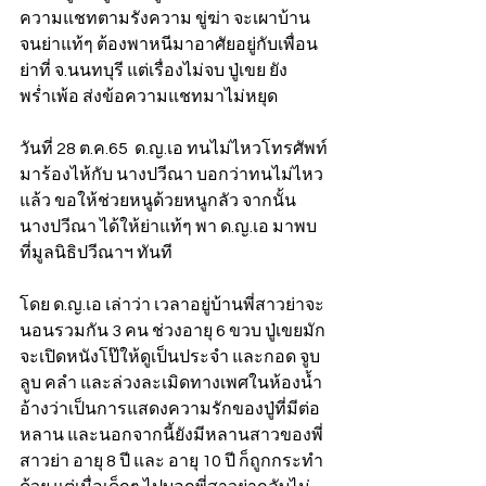
ความแชทตามรังความ ขู่ฆ่า จะเผาบ้าน 
จนย่าแท้ๆ ต้องพาหนีมาอาศัยอยู่กับเพื่อน
ย่าที่ จ.นนทบุรี แต่เรื่องไม่จบ ปู่เขย ยัง
พร่ำเพ้อ ส่งข้อความแชทมาไม่หยุด 
วันที่ 28 ต.ค.65  ด.ญ.เอ ทนไม่ไหวโทรศัพท์
มาร้องไห้กับ นางปวีณา บอกว่าทนไม่ไหว
แล้ว ขอให้ช่วยหนูด้วยหนูกลัว จากนั้น 
นางปวีณา ได้ให้ย่าแท้ๆ พา ด.ญ.เอ มาพบ
ที่มูลนิธิปวีณาฯ ทันที
โดย ด.ญ.เอ เล่าว่า เวลาอยู่บ้านพี่สาวย่าจะ
นอนรวมกัน 3 คน ช่วงอายุ 6 ขวบ ปู่เขยมัก
จะเปิดหนังโป๊ให้ดูเป็นประจำ และกอด จูบ 
ลูบ คลำ และล่วงละเมิดทางเพศในห้องน้ำ 
อ้างว่าเป็นการแสดงความรักของปู่ที่มีต่อ
หลาน และนอกจากนี้ยังมีหลานสาวของพี่
สาวย่า อายุ 8 ปี และ อายุ 10 ปี ก็ถูกกระทำ