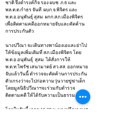
ชาติ จึงดำรงค์กิจ รอง ผบช. ภ.6 และ 
พล.ต.ต.กำธร จันที  ผบก.จ.พิจิตร และ 
พ.ต.อ.อนุพันธุ์ สุสม  ผกก.สภ.เมืองพิจิตร 
เพื่อติดตามคดีออกหมายจับและคัดค้าน
การประกันตัว 
นางปวีณา จะเดินทางพาน้องเอและย่าไป
ให้ข้อมูลเพิ่มเติมที่ สภ.เมืองพิจิตร โดย 
พ.ต.อ.อนุพันธุ์  สุสม  ได้สั่งการให้ 
พ.ต.ท.ไพรัช เสนามาตย์ สว.สส. ออกหมาย
จับแล้ววันนี้ ตำรวจจะคัดค้านการประกัน
ตัวเกรงว่าจะไปก่อความวุ่นวายขู่ฆ่าเด็ก 
โดยมูลนิธิปวีณาฯจะร่วมกับตำรวจ
ติดตามคดี ให้ได้รับความเป็นธรรม  
โดยในวันนี้ เวลา 16.30 น. นางปวีณา หงส
กุล ประธานมูลนิธิปวีณาฯ พร้อม
พล.ต.ต.กำธร จันที ผบก.จ.พิจิตร ,นาย
วิมาน สุขขวัญ ปลัด อ.เมือง จ.พิจิตร 