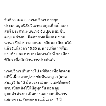
วันที่ 29 ต.ค. 65 นางปวีณา หงสกุล 
ประธานมูลนิธิปวีณาหงสกุลเพื่อเด็กและ
สตรี ประสาน ผบช.ภ.6 จับ ปู่เขย ข่มขืน 
ด.ญ.เอ ล่วงละเมิดทางเพศตั้งแต่ 6 ขวบ 
นาน 7 ปี ตำรวจออกหมายจับ และจับกุมได้
แล้ววันนี้ เวลา 15.30 น. นางปวีณา พร้อม
ย่าแท้ๆ และ ด.ญ.เอ เดินทางไปที่ สภ.เมือง
พิจิตร เพื่อคัดค้านการประกันตัว 
นางปวีณา เดินทางไป จ.พิจิตร เพื่อติดตาม
คดีนี้ เนื่องจากปู่เขย ข่มขืน ด.ญ.เอ (นาม
สมมุติ) วัย 13 ปี ล่วงละเมิดทางเพศตั้งแต่ 6 
ขวบ เปิดหนังโป๊ให้ดูทุกวัน กอด จูบ 
ลูบคลำ ล่วงละเมิดทางเพศ บอกเป็นการ
แสดงความรักต่อหลานเป็นเวลา 7 ปี 