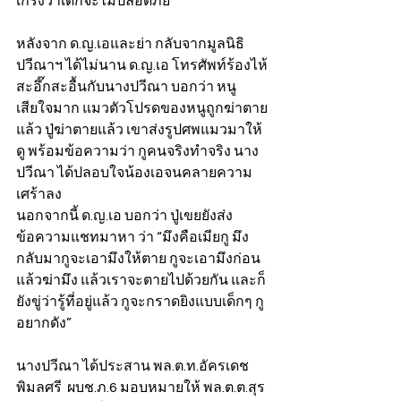
เกรงว่าเด็กจะไม่ปลอดภัย  
หลังจาก ด.ญ.เอและย่า กลับจากมูลนิธิ
ปวีณาฯ ได้ไม่นาน ด.ญ.เอ โทรศัพท์ร้องไห้
สะอึ๊กสะอื้นกับนางปวีณา บอกว่า หนู
เสียใจมาก แมวตัวโปรดของหนูถูกฆ่าตาย
แล้ว ปู่ฆ่าตายแล้ว เขาส่งรูปศพแมวมาให้
ดู พร้อมข้อความว่า กูคนจริงทำจริง นาง
ปวีณา ได้ปลอบใจน้องเอจนคลายความ
เศร้าลง 
นอกจากนี้ ด.ญ.เอ บอกว่า ปู่เขยยังส่ง
ข้อความแชทมาหา ว่า “มึงคือเมียกู มึง
กลับมากูจะเอามึงให้ตาย กูจะเอามึงก่อน
แล้วฆ่ามึง แล้วเราจะตายไปด้วยกัน และก็
ยังขู่ว่ารู้ที่อยู่แล้ว กูจะกราดยิงแบบเด็กๆ กู
อยากดัง”   
นางปวีณา ได้ประสาน พล.ต.ท.อัครเดช  
พิมลศรี  ผบช.ภ.6 มอบหมายให้ พล.ต.ต.สุร