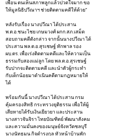
เพื่อน ตนเห็นสภาพลูกแล้วปวดใจมาก ขอ
ให้มูลนิธิปวีณาฯ ช่วยติดตามคดีให้ด้วย”
หลังรับเรื่อง นางปวีณา ได้ประสาน 
พ.ต.อ.ชนะไชย เกษมวงศ์ ผกก.สภ.เสม็ด 
สอบถามคดีดังกล่าว จากนั้นนางปวีณา ได้
ประสาน พล.ต.อ.สุรเชษฐ์ หักพาล รอง 
ผบ.ตร. เพื่อเร่งติดตามคดีและให้ความเป็น
ธรรมกับสองแม่ลูก โดย พล.ต.อ.สุรเชษฐ์ 
รับปากจะติดตามคดี และนำตัวผู้กระทำ
กับเด็กน้อยมาดำเนินคดีตามกฎหมายให้
ได้ 
พร้อมกันนี้ นางปวีณา ได้ประสาน กรม
คุ้มครองสิทธิ กระทรวงยุติธรรม เพื่อให้ผู้
เสียหายได้รับเงินเยียวยา และประสาน 
นางสาวจันจิรา ไทยบัณฑิตย์ พัฒนาสังคม
และความมั่นคงของมนุษย์จังหวัดชลบุรี 
นางนัทธมน กิจดำรงกุล หัวหน้าบ้านพัก