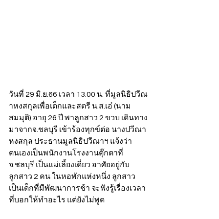
วันที่ 29 มิ.ย.66 เวลา 13.00 น. ที่มูลนิธิปวีณ
าหงสกุลเพื่อเด็กและสตรี น.ส.เอ๋ (นาม
สมมุติ) อายุ 26 ปี พาลูกสาว 2 ขวบ เดินทาง
มาจากจ.ชลบุรี เข้าร้องทุกข์ต่อ นางปวีณา 
หงสกุล ประธานมูลนิธิปวีณาฯ แจ้งว่า 
ตนเองเป็นพนักงานโรงงานตุ๊กตาที่
จ.ชลบุรี เป็นแม่เลี้ยงเดี่ยว อาศัยอยู่กับ
ลูกสาว 2 คน ในหอพักแห่งหนึ่ง ลูกสาว
เป็นเด็กที่มีพัฒนาการช้า จะฟังรู้เรื่องเวลา
ที่บอกให้ทำอะไร แต่ยังไม่พูด