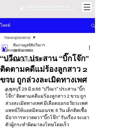
โพสต์
Newspavena
ทีมงานมูลนิธิปวีณาฯ
Newspavena
29 มิ.ย. 2566
“ปวีณา” ประสาน “บิ๊กโจ๊ก”
สถิติรับเรื่องร้องทุกข์
ติดตามคดีแม่ร้องลูกสาว 2
ข่าว
ขวบ ถูกล่วงละเมิดทางเพศ
วิดีโอ
จ.ชลบุรี 29 มิ.ย.66 “ปวีณา” ประสาน “บิ๊ก
ข่าว
โจ๊ก” ติดตามคดีแม่ร้องลูกสาว 2 ขวบ ถูก
ล่วงละเมิดทางเพศ มีเลือดออกอวัยวะเพศ 
แพทย์ให้แอดมิดนอนรพ. 6 วัน เด็กติดเชื้อ
มีอาการหวาดผวา“บิ๊กโจ๊ก” รับเรื่อง จะเอา
ตัวผู้กระทำผิดมาลงโทษโดยเร็ว