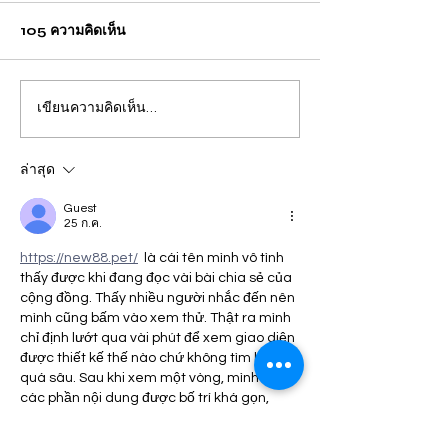
105 ความคิดเห็น
เขียนความคิดเห็น…
ปวีณา บินด่วน พาแม่เด็กพบ
กรุงเทพ แม่คาใจล
ผบก.ภ.จว.ภูเก็ต ติดตามคดี
ชีวิต! ร้อง "ปวีณา
ฝรั่งชาวสวิส ล่อลวงเด็กชาย
ลูกเพิ่งผ่าคลอดอ
ล่าสุด
วัย 14 ปี ล่วงละเมิดทางเพศ
ก่อนดับปริศนา
Guest
25 ก.ค.
กลางทะเลหาดป่าตอง
https://new88.pet/
  là cái tên mình vô tình 
thấy được khi đang đọc vài bài chia sẻ của 
cộng đồng. Thấy nhiều người nhắc đến nên 
mình cũng bấm vào xem thử. Thật ra mình 
chỉ định lướt qua vài phút để xem giao diện 
được thiết kế thế nào chứ không tìm hiểu 
quá sâu. Sau khi xem một vòng, mình thấy 
các phần nội dung được bố trí khá gọn, 
khoảng cách giữa các mục hợp lý nên nhìn 
khá…