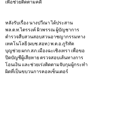
เพื่อช่วยติดตามคดี      
หลังรับเรื่อง นางปวีณา ได้ประสาน 
พล.ต.ท.ไตรรงค์ ผิวพรรณ ผู้บัญชาการ
ตำรวจสืบสวนสอบสวนอาชญากรรมทาง
เทคโนโลยี (ผบช.สอท.) พ.ต.อ.ภูริทัต 
บุญช่วย ผกก.สภ.เมืองฉะเชิงเทรา เพื่อขอ
ปิดบัญชีผู้เสียหาย ตรวจสอบเส้นทางการ
โอนเงิน และช่วยเร่งติดตามจับกุมผู้กระทำ
ผิดที่เป็นขบวนการคอลเซ็นเตอร์