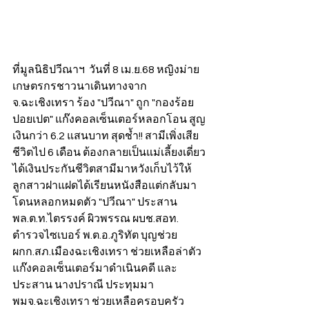
ที่มูลนิธิปวีณาฯ  วันที่ 8 เม.ย.68 หญิงม่าย
เกษตรกรชาวนาเดินทางจาก 
จ.ฉะเชิงเทรา ร้อง "ปวีณา" ถูก "กองร้อย
ปอยเปต" แก๊งคอลเซ็นเตอร์หลอกโอน สูญ
เงินกว่า 6.2 แสนบาท สุดช้ำ!! สามีเพิ่งเสีย
ชีวิตไป 6 เดือน ต้องกลายเป็นแม่เลี้ยงเดี่ยว 
ได้เงินประกันชีวิตสามีมาหวังเก็บไว้ให้
ลูกสาวฝาแฝดได้เรียนหนังสือแต่กลับมา
โดนหลอกหมดตัว "ปวีณา" ประสาน 
พล.ต.ท.ไตรรงค์ ผิวพรรณ ผบช.สอท. 
ตำรวจไซเบอร์ พ.ต.อ.ภูริทัต บุญช่วย 
ผกก.สภ.เมืองฉะเชิงเทรา ช่วยเหลือล่าตัว
แก๊งคอลเซ็นเตอร์มาดำเนินคดี และ
ประสาน นางปราณี ประทุมมา 
พมจ.ฉะเชิงเทรา ช่วยเหลือครอบครัว 