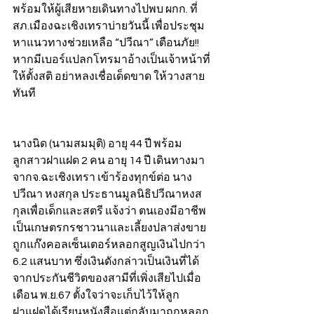
พร้อมให้ผู้เสียหายเดินทางไปพบ ผกก. ที่
สภ.เมืองฉะเชิงเทราบ่ายวันนี้ เพื่อประชุม
หาแนวทางช่วยเหลือ “ปวีณา” เตือนภัย!! 
หากมีเบอร์แปลกโทรมาอ้างเป็นเจ้าหน้าที่
ให้ตั้งสติ อย่าหลงเชื่อเด็ดขาด ให้วางสาย
ทันที 
นางนิด (นามสมมุติ) อายุ 44 ปี พร้อม
ลูกสาวฝาแฝด 2 คน อายุ 14 ปี เดินทางมา
จากจ.ฉะเชิงเทรา เข้าร้องทุกข์ต่อ นาง
ปวีณา หงสกุล ประธานมูลนิธิปวีณาหงส
กุลเพื่อเด็กและสตรี แจ้งว่า ตนเองมีอาชีพ
เป็นเกษตรกรชาวนาและเลี้ยงปลาส่งขาย 
ถูกแก๊งคอลเซ็นเตอร์หลอกสูญเงินไปกว่า 
6.2 แสนบาท ซึ่งเงินดังกล่าวเป็นเงินที่ได้
จากประกันชีวิตของสามีที่เพิ่งเสียไปเมื่อ
เดือน พ.ย.67 ตั้งใจว่าจะเก็บไว้ให้ลูก
ฝาแฝดได้เรียนหนังสือแต่กลับมาถูกหลอก