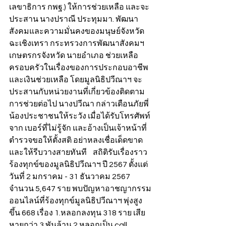
เลขาธิการ กพฐ.) ให้การช่วยเหลือ และจะ
ประสาน นางปราณี ประทุมมา. พัฒนา
สังคมและความมั่นคงของมนุษย์จังหวัด
ฉะเชิงเทรา กระทรวงการพัฒนาสังคมฯ 
เกษตรกรจังหวัด นายอำเภอ ช่วยเหลือ
ครอบครัวในเรื่องของการประกอบอาชีพ
และเงินช่วยเหลือ โดยมูลนิธิปวีณาฯ จะ
ประสานกับหน่วยงานที่เกี่ยวข้องติดตาม
การช่วยต่อไป นางปวีณา กล่าวเตือนภัยพี่
น้องประชาชนให้ระวัง เมื่อได้รับโทรศัพท์
จาก เบอร์ที่ไม่รู้จัก และอ้างเป็นเจ้าหน้าที่
ตำรวจขอให้ตั้งสติ อย่าหลงเชื่อเด็ดขาด 
และให้รีบวางสายทันที    สถิติรับเรื่องราว
ร้องทุกข์ของมูลนิธิปวีณาฯ ปี 2567 ตั้งแต่
วันที่ 2 มกราคม - 31 ธันวาคม 2567 
จำนวน 5,647 ราย พบปัญหาอาชญากรรม
ออนไลน์ที่ร้องทุกข์มูลนิธิปวีณาฯ พุ่งสูง
ขึ้น 668 เรื่อง 1.หลอกลงทุน 318 ราย เสีย
หายกว่า 3 พันล้าน 2.หลอกเป็น call 