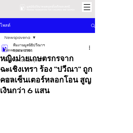
โพสต์
Newspavena
ทีมงานมูลนิธิปวีณาฯ
Newspavena
8 เม.ย. 2568
หญิงม่ายเกษตรกรจาก
สถิติรับเรื่องร้องทุกข์
ฉะเชิงเทรา ร้อง "ปวีณา" ถูก
ข่าว
คอลเซ็นเตอร์หลอกโอน สูญ
วิดีโอ
เงินกว่า 6 แสน
ข่าว