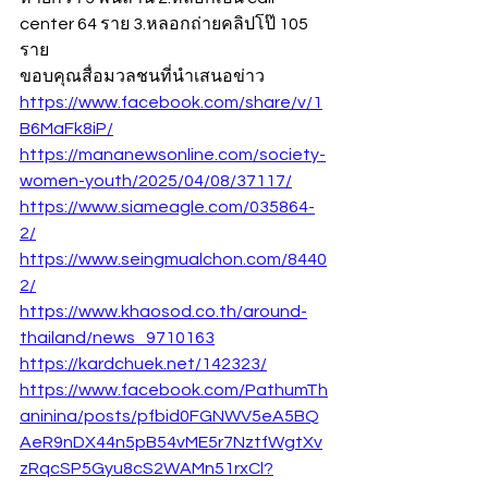
center 64 ราย 3.หลอกถ่ายคลิปโป๊ 105 
ราย
ขอบคุณสื่อมวลชนที่นำเสนอข่าว
https://www.facebook.com/share/v/1
B6MaFk8iP/
https://mananewsonline.com/society-
women-youth/2025/04/08/37117/
https://www.siameagle.com/035864-
2/
https://www.seingmualchon.com/8440
2/
https://www.khaosod.co.th/around-
thailand/news_9710163
https://kardchuek.net/142323/
https://www.facebook.com/PathumTh
aninina/posts/pfbid0FGNWV5eA5BQ
AeR9nDX44n5pB54vME5r7NztfWgtXv
zRqcSP5Gyu8cS2WAMn51rxCl?