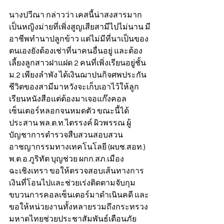
นางปวีณา กล่าวว่า เคสนี้น่าสงสารมาก
เป็นหญิงม่ายที่เพิ่งสูญเสียสามีไปไม่นาน มี
อาชีพทำนาปลูกข้าว แต่ไม่มีที่นาเป็นของ
ตนเองยังต้องเช่าที่นาคนอื่นอยู่ และต้อง
เลี้ยงลูกสาวฝาแฝด 2 คนที่เพิ่งเรียนอยู่ชั้น
ม.2 เพียงลำพัง ได้เงินฌาปนกิจศพประกัน
ชีวิตของสามีมาหวังจะเก็บเอาไว้ให้ลูก
เรียนหนังสือแต่ต้องมาเจอแก๊งคอล
เซ็นเตอร์หลอกจนหมดตัว ขณะนี้ได้
ประสาน พล.ต.ท.ไตรรงค์ ผิวพรรณ ผู้
บัญชาการตำรวจสืบสวนสอบสวน
อาชญากรรมทางเทคโนโลยี (ผบช.สอท.) 
พ.ต.อ.ภูริทัต บุญช่วย ผกก.สภ.เมือง
ฉะเชิงเทรา ขอให้ตรวจสอบเส้นทางการ
เงินที่โอนไปและช่วยเร่งติดตามจับกุม
ขบวนการคอลเซ็นเตอร์มาดำเนินคดี และ
ขอให้หน่วยงานทั้งหลายรวมถึงกระทรวง
มหาดไทยช่วยประชาสัมพันธ์เตือนภัย