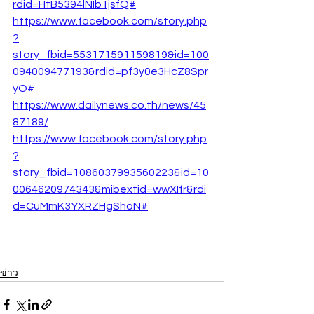
rdid=HtB5394lNIb1jsfQ#
https://www.facebook.com/story.php
?
story_fbid=553171591159819&id=100
094009477193&rdid=pf3y0e3HcZ8Spr
yO#
https://www.dailynews.co.th/news/45
87189/
https://www.facebook.com/story.php
?
story_fbid=1086037993560223&id=10
0064620974343&mibextid=wwXIfr&rdi
d=CuMmK3YXRZHgShoN#
ข่าว