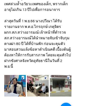
เพศล่วงล้ำอวัยวะเพศของเด็ก, พรากเด็ก
อายุไม่เกิน 13 ปีไปเพื่อการอนาจาร
ล่าสุดวันที่ 1 พ.ย.66 นางปวีณา ได้รับ
รายงานจาก พ.ต.อ.ไกรฤกษ์ เกตุจิตร 
ผกก.สภ.สว่างอารมณ์ เจ้าหน้าที่ตำรวจ
สภ.สว่างอารมณ์ได้นำหมายจับเข้าจับกุม
ตาเฒ่า 80 ปี ได้ที่บ้านพัก ก่อนจะคุมตัว
มาสอบสวนแจ้งข้อหาดำเนินคดี เบื้องต้นผู้
ต้องหาให้การรับสารภาพ โดยจะคุมตัวไป
ฝากขังศาลจังหวัดอุทัยธานีในวันที่ 2 
พ.ย.นี้