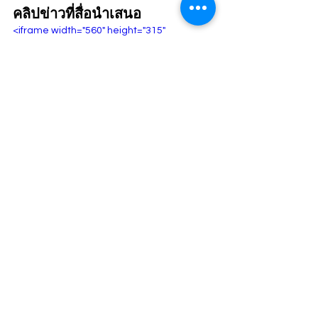
คลิปข่าวที่สื่อนำเสนอ
<iframe width="560" height="315" 
src="https://www.youtube.com/embed/iXQ
8vwA4r1c?si=dGwtXA8nlxPRCYZz" 
title="YouTube video player" 
frameborder="0" allow="accelerometer; 
autoplay; clipboard-write; encrypted-
media; gyroscope; picture-in-picture; web-
share" allowfullscreen></iframe>
ข่าว
ดูทั้งหมด
โพสต์ล่าสุด