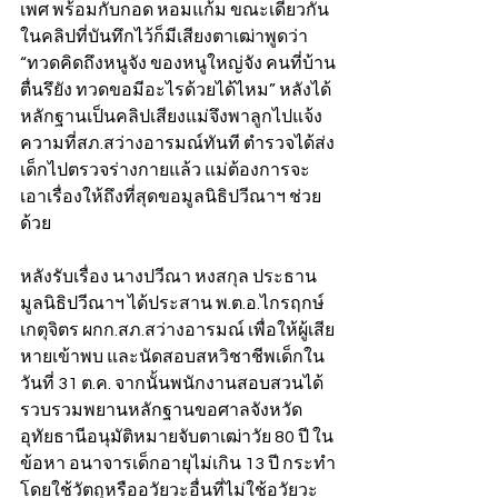
เพศ พร้อมกับกอด หอมแก้ม ขณะเดียวกัน
ในคลิปที่บันทึกไว้ก็มีเสียงตาเฒ่าพูดว่า 
“ทวดคิดถึงหนูจัง ของหนูใหญ่จัง คนที่บ้าน
ตื่นรึยัง ทวดขอมีอะไรด้วยได้ไหม” หลังได้
หลักฐานเป็นคลิปเสียงแม่จึงพาลูกไปแจ้ง
ความที่สภ.สว่างอารมณ์ทันที ตำรวจได้ส่ง
เด็กไปตรวจร่างกายแล้ว แม่ต้องการจะ
เอาเรื่องให้ถึงที่สุดขอมูลนิธิปวีณาฯ ช่วย
ด้วย 
หลังรับเรื่อง นางปวีณา หงสกุล ประธาน
มูลนิธิปวีณาฯ ได้ประสาน พ.ต.อ.ไกรฤกษ์ 
เกตุจิตร ผกก.สภ.สว่างอารมณ์ เพื่อให้ผู้เสีย
หายเข้าพบ และนัดสอบสหวิชาชีพเด็กใน
วันที่ 31 ต.ค. จากนั้นพนักงานสอบสวนได้
รวบรวมพยานหลักฐานขอศาลจังหวัด
อุทัยธานีอนุมัติหมายจับตาเฒ่าวัย 80 ปี ใน
ข้อหา อนาจารเด็กอายุไม่เกิน 13 ปี กระทำ
โดยใช้วัตถุหรืออวัยวะอื่นที่ไม่ใช้อวัยวะ