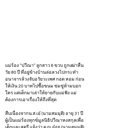
แม่ร้อง “ปวีณา” ลูกสาว 6 ขวบ ถูกเฒ่าหื่น 
วัย 80 ปี ที่อยู่ข้างบ้านล่อลวงไปกระทำ
อนาจารล้วงจับอวัยวะเพศ กอด หอม ก่อน
ให้เงิน 20 บาทไปซื้อขนม ข่มขู่ห้ามบอก
ใคร แต่เด็กมาเล่าให้ยายกับแม่ฟัง แม่
ต้องการเอาเรื่องให้ถึงที่สุด 
สืบเนื่องจากน.ส.เอ๋ (นามสมมุติ) อายุ 31 ปี 
ผู้เป็นแม่ร้องทุกข์มูลนิธิปวีณาหงสกุลเพื่อ
เด็กและสตรี แจ้งว่า ด.ญ.อ๋อย (นามสมมุติ) 