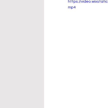
https://video.wixsta
mp4