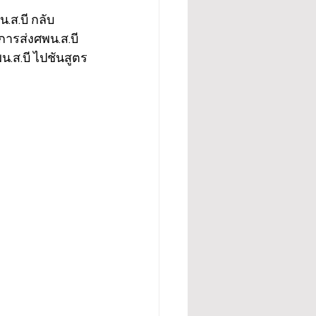
.ส.บี กลับ
ารส่งศพน.ส.บี 
ส.บี ไปชันสูตร