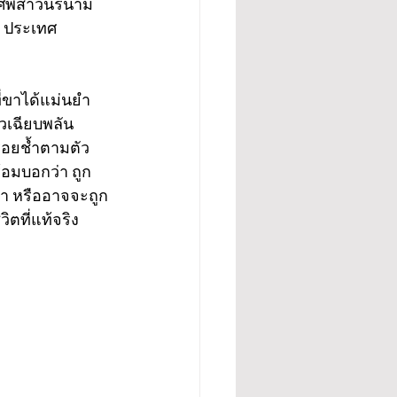
มีศพสาวนิรนาม 
ีย ประเทศ
ี่ขาได้แม่นยำ 
เฉียบพลัน 
รอยช้ำตามตัว 
อมบอกว่า ถูก
งำ หรืออาจจะถูก
ตที่แท้จริง 