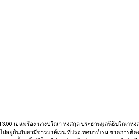
ลา 13.00 น. แม่ร้อง นางปวีณา หงสกุล ประธานมูลนิธิปวีณาหงส
ี ไปอยู่กินกับสามีชาวบาห์เรน ที่ประเทศบาห์เรน ขาดการติดต