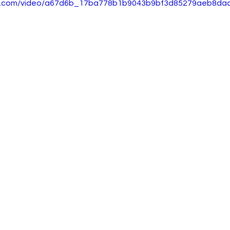
tic.com/video/a67d6b_17ba778b1b9043b9bf3d85279aeb8dad/