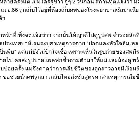
ยครั้งแต่ไม่มีใครรู้ข่าว จู่ๆ 2 วันก่อน สถานทูตแจ้งว่า 
่ 18 เม.ย.66 ถูกเก็บไว้อยู่ที่ห้องเก็บศพของโรงพยาบาลซัลมาเน
ล้ว
จ้าหน้าที่เพิ่งจะแจ้งข่าว จากนั้นให้ญาติไปดูรูปศพ จำรอยสักท
บาลประเทศบาห์เรนระบุสาเหตุการตาย "ปอดและหัวใจล้มเหลว
็นพิษ" แต่แม่ยังไม่ปักใจเชื่อ เพราะเห็นในรูปถ่ายของศพมี
หายไปเคยส่งรูปบาดแผลฟกช้ำตามตัวมาให้แม่และน้องดู พร้
บ่อยครั้ง แม่จึงคาดว่าการเสียชีวิตของลูกสาวอาจมีเงื่อน
ต ขอช่วยนำศพลูกสาวกลับไทยส่งชันสูตรหาสาเหตุการเสียชีวิ