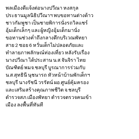
พลเมืองดีแจ้งต่อนางปวีณา หงสกุล 
ประธานมูลนิธิปวีณาฯ พบขอทานต่างด้าว
ชาวกัมพูชา เป็นชายพิการนั่งรถวิลแชร์
อุ้มเด็กเล็กๆ และผู้หญิงอุ้มเด็กมานั่ง
ขอทานช่วงค่ำถึงกลางดึกบริเวณพัทยา
สาย 2 ซอย 6 หวั่นเด็กไม่ปลอดภัยและ
ทำลายภาพลักษณ์ท่องเที่ยว หลังรับเรื่อง 
นางปวีณา ได้ประสาน น.ส.จันจิรา ไทย
บัณฑิตย์ พมจ.ชลบุรี บูรณาการร่วมกับ 
น.ส.สุทธินี นุชนารถ หัวหน้าบ้านพักเด็กฯ 
ชลบุรี นางรัชนี วรรัตน์ ผอ.ศูนย์คุ้มครอง
และเสริมสร้างคุณภาพชีวิต จ.ชลบุรี 
ตำรวจสภ.เมืองพัทยา ตำรวจตรวจคนเข้า
เมือง ลงพื้นที่ทันที