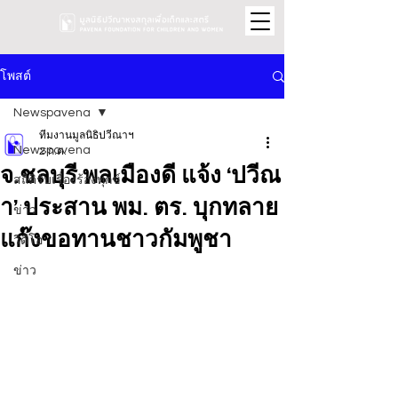
โพสต์
Newspavena
ทีมงานมูลนิธิปวีณาฯ
Newspavena
2 ก.ค.
จ.ชลบุรี พลเมืองดี แจ้ง ‘ปวีณ
สถิติรับเรื่องร้องทุกข์
า’ ประสาน พม. ตร. บุกทลาย
ข่าว
แก๊งขอทานชาวกัมพูชา
วิดีโอ
ข่าว