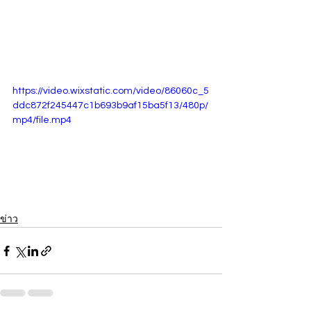
https://video.wixstatic.com/video/86060c_5
ddc872f245447c1b693b9af15ba5f13/480p/
mp4/file.mp4
ข่าว