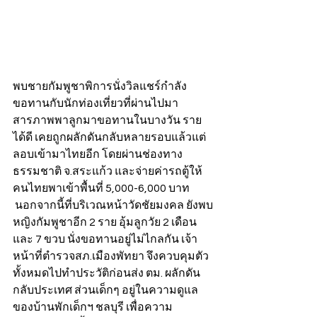
พบชายกัมพูชาพิการนั่งวิลแชร์กำลัง
ขอทานกับนักท่องเที่ยวที่ผ่านไปมา 
สารภาพพาลูกมาขอทานในบางวัน ราย
ได้ดี เคยถูกผลักดันกลับหลายรอบแล้วแต่
ลอบเข้ามาไทยอีก โดยผ่านช่องทาง
ธรรมชาติ จ.สระแก้ว และจ่ายค่ารถตู้ให้
คนไทยพาเข้าพื้นที่ 5,000-6,000 บาท 
 นอกจากนี้ที่บริเวณหน้าวัดชัยมงคล ยังพบ
หญิงกัมพูชาอีก 2 ราย อุ้มลูกวัย 2 เดือน 
และ 7 ขวบ นั่งขอทานอยู่ไม่ไกลกัน เจ้า
หน้าที่ตำรวจสภ.เมืองพัทยา จึงควบคุมตัว
ทั้งหมดไปทำประวัติก่อนส่ง ตม. ผลักดัน
กลับประเทศ ส่วนเด็กๆ อยู่ในความดูแล
ของบ้านพักเด็กฯ ชลบุรี เพื่อความ