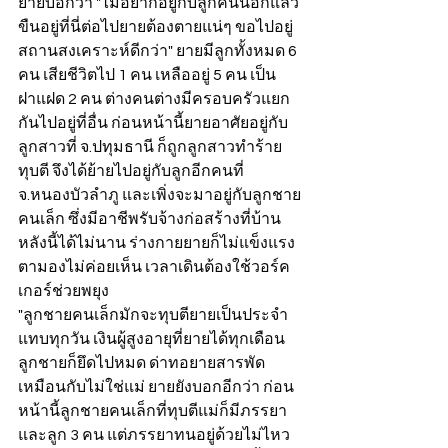
ยายบอกว่า "ไม่อยากอยู่กับลูกคนนี้อีกแล้ว 
ขืนอยู่ที่นี่ต่อไปยายต้องตายแน่ๆ ขอไปอยู่
สถานสงเคราะห์ดีกว่า" ยายมีลูกทั้งหมด 6 
คน เสียชีวิตไป 1 คน เหลืออยู่ 5 คน เป็น
ฝาแฝด 2 คน ต่างคนต่างมีครอบครัวแยก
กันไปอยู่ที่อื่น ก่อนหน้านี้ยายอาศัยอยู่กับ
ลูกสาวที่ จ.ปทุมธานี ก็ถูกลูกสาวทำร้าย
ทุบตี จึงได้ย้ายไปอยู่กับลูกอีกคนที่ 
จ.หนองบัวลำภู และเพิ่งจะมาอยู่กับลูกชาย
คนเล็ก ซึ่งมีอาชีพรับจ้างก่อสร้างที่บ้าน
หลังนี้ได้ไม่นาน ร่างกายยายก็ไม่แข็งแรง 
ตามองไม่ค่อยเห็น เวลาเดินต้องใช้วอร์ค
เกอร์ช่วยพยุง 
"ลูกชายคนเล็กมักจะทุบตียายเป็นประจำ
แทบทุกวัน เงินผู้สูงอายุที่ยายได้ทุกเดือน
ลูกชายก็ยึดไปหมด ด่าทอยายสารพัด
เหมือนกับไม่ใช่แม่ ยายยังบอกอีกว่า ก่อน
หน้านี้ลูกชายคนเล็กที่ทุบตีแม่ก็มีภรรยา
และลูก 3 คน แต่ภรรยาทนอยู่ด้วยไม่ไหว