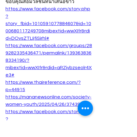
ขอบคุณสื่อมวลชนที่นำเสนอข่าว
https://www.facebook.com/story.php
?
story_fbid=1010591077884607&id=10
0068011724970&mibextid=wwXIfr&rdi
d=DOvsZTLIjfiSirhl#
https://www.facebook.com/groups/28
9282335436471/permalink/139363836
8334190/?
mibextid=wwXIfr&rdid=aRZjvbzseolr4X
e3#
https://www.thaireference.com/?
p=44915
https://mananewsonline.com/society-
women-youth/2025/04/26/37439/
https://www.facebook.com/story.php
?
story_fbid=1100215838809105&id=10
0064620974343&mibextid=wwXIfr&rdi