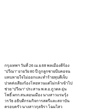
กรุงเทพฯ วันที่ 26 เม.ย.68 พลเมืองดีร้อง 
"ปวีณา" ยายวัย 80 ปี ถูกลูกชายบีบคอจน
แทบหายใจไม่ออกและทำร้ายทุบตีเจ็บ
ปวดส่งเสียงร้องโหยหวนแต่ไม่กล้าเข้าไป
ช่วย "ปวีณา" ประสาน พ.ต.อ.ภูวดล อุ่น
โพธิ์ ผกก.สน.ดอนเมือง นางสาวแรมรุ้ง 
วรวัธ อธิบดีกรมกิจการสตรีและสถาบัน
ครอบครัว นางสาวกุลจิรา โฉมไสว 