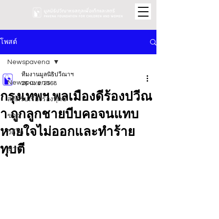
โพสต์
Newspavena
ทีมงานมูลนิธิปวีณาฯ
Newspavena
26 เม.ย. 2568
กรุงเทพฯ พลเมืองดีร้องปวีณ
สถิติรับเรื่องร้องทุกข์
า ถูกลูกชายบีบคอจนแทบ
ข่าว
หายใจไม่ออกและทำร้าย
วิดีโอ
ทุบตี
ข่าว