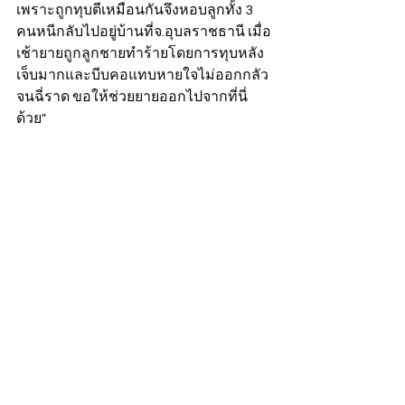
เพราะถูกทุบตีเหมือนกันจึงหอบลูกทั้ง 3 
คนหนีกลับไปอยู่บ้านที่จ.อุบลราชธานี เมื่อ
เช้ายายถูกลูกชายทำร้ายโดยการทุบหลัง
เจ็บมากและบีบคอแทบหายใจไม่ออกกลัว
จนฉี่ราด ขอให้ช่วยยายออกไปจากที่นี่
ด้วย" 