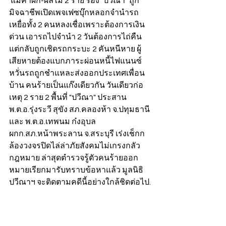
 แม่ค้าผัก-ผลไม้ 2 ราย ร้อง "ปวีณา" ถูก
มิจฉาชีพเปิดเพจเฟซบุ๊กหลอกจำนำรถ 
เหยื่อทั้ง 2 คนหลงเชื่อเพราะต้องการเงิน
ด่วน เอารถไปจำนำ 2 วันต้องการไถ่คืน 
แต่กลับถูกเชิดรถกระบะ 2 คันหนีหาย ผู้
เสียหายต้องแบกภาระผ่อนหนี้ไฟแนนซ์ 
หวั่นรถถูกชำแหละส่งออกประเทศเพื่อน
บ้าน คนร้ายเป็นแก๊งเดียวกัน วันเดียวก่อ
เหตุ 2 ราย 2 พื้นที่ "ปวีณา" ประสาน 
พ.ต.อ.รุ่งระวี สุขัง สภ.คลองห้า จ.ปทุมธานี 
และ พ.ต.อ.เทพนม ก๋งอุบล 
ผกก.สภ.หน้าพระลาน จ.สระบุรี เร่งเช็กก
ล้องวงจรปิดไล่ล่าภัยสังคมไม่เกรงกลัว
กฎหมาย ล่าสุดตำรวจรู้ตัวคนร้ายออก
หมายเรียกมารับทราบข้อหาแล้ว มูลนิธิ
ปวีณาฯ จะติดตามคดีนี้อย่างใกล้ชิดต่อไป.