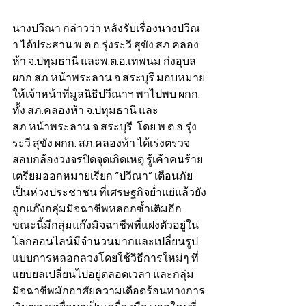
นางปวีณา กล่าวว่า หลังรับเรื่องนางปวีณ
า ได้ประสาน พ.ต.อ.รุ่งระวี สุขัง สภ.คลอง
ห้า จ.ปทุมธานี และพ.ต.อ.เทพนม ก๋งอุบล 
ผกก.สภ.หน้าพระลาน จ.สระบุรี มอบหมาย
ให้เจ้าหน้าที่มูลนิธิปวีณาฯ พาไปพบ ผกก. 
ทั้ง สภ.คลองห้า จ.ปทุมธานี และ 
สภ.หน้าพระลาน จ.สระบุรี  โดย พ.ต.อ.รุ่ง
ระวี สุขัง ผกก. สภ.คลองห้า ได้เร่งตรวจ
สอบกล้องวงจรปิดจุดเกิดเหตุ รู้เค้าคนร้าย
เตรียมออกหมายเรียก “ปวีณา” เตือนภัย 
เป็นห่วงประชาชน ที่เศรษฐกิจย่ำแย่แล้วยัง
ถูกแก๊งกลุ่มมิจฉาชีพหลอกซ้ำเติมอีก 
ขณะนี้มีกลุ่มแก๊งมิจฉาชีพที่แฝงตัวอยู่ใน
โลกออนไลน์มีจำนวนมากและเปลี่ยนรูป
แบบการหลอกลวงโดยใช้วิธีการใหม่ๆ ที่
แยบยลเปลี่ยนไปอยู่ตลอดเวลา และกลุ่ม
มิจฉาชีพมักอาศัยความเดือดร้อนทางการ