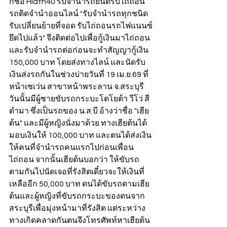
กชื่อ Hiatn40 รับจำนำรถยนต์รับไถ่ถอน
รถติดจำนำออนไลน์ "รับจำนำรถทุกชนิด 
รับเปลี่ยนย้ายที่จอด รับไถ่ถอนรถไฟแนนซ์
ยึดไปแล้ว" จึงติดต่อไปเพื่อกู้เงินมาไถ่ถอน
และรับจำนำรถต่อก่อนจะทำสัญญากู้เงิน 
150,000 บาท โดยส่งทางไลน์ และนัดรับ
เงินส่งรถกันในช่วงบ่ายวันที่ 19 เม.ย.69 ที่
หน้าเซเว่น สาขาหน้าพระลาน จ.สระบุรี 
วันนั้นมีผู้ชายขับรถกระบะโตโยต้า วีโว่ สี
ดำมา ซึ่งเป็นรถของ น.ส.บี อ้างว่าชื่อ "เฮีย
ต้น" และมีผู้หญิงนั่งมาด้วย ทางเฮียต้นได้
มอบเงินให้ 100,000 บาท และตนได้ส่งเงิน
ให้คนที่จำนำรถคนแรกไปก่อนเพื่อน
ไถ่ถอน จากนั้นเฮียต้นบอกว่า ให้ขับรถ
ตามกันไปนัดเจอที่รังสิตเดี๋ยวจะให้เงินที่
เหลืออีก 50,000 บาท ตนได้ขับรถตามเฮีย
ต้นและผู้หญิงที่ขับรถกระบะของตนจาก
สระบุรีเพื่อมุ่งหน้ามาที่รังสิต แต่ระหว่าง
ทางเกิดคลาดกันตนจึงโทรศัพท์หาเฮียต้น