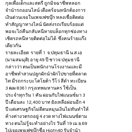
กุลเพื่อเด็กและสตรี ถูกมิจฉาชีพหลอก
จำนำรถออนไลน์ เดือดร้อนหนักต้องการ
เงินด่วนเจอในเพจเฟซบุ๊ก หลงเชื่อติดต่อ
ทำสัญญาทางไลน์ นัดส่งรถเรียบร้อยแต่
พอจะไถ่คืนกลับหนีหายบล็อกทุกช่องทาง
เชิดรถหนีหายติดต่อไม่ได้  ซึ่งคนร้ายแก๊ง
เดียวกัน
รายละเอียด  รายที่ 1  จ.ปทุมธานี น.ส.เอ 
(นามสมมุติ) อายุ 49 ปี ชาวจ.ปทุมธานี 
กล่าวว่า ตนเป็นพนักงานโรงงานและมี
อาชีพทำสวนปลูกผักนำผักไปขายที่ตลาด
ไท มีรถกระบะโตโยต้า วีโว่ สีดำ ทะเบียน 
3 ฒผ 8361 กรุงเทพมหานคร ใช้เป็น
ประจำทุกวัน 1 คัน ผ่อนกับไฟแนนซ์มา 3 
ปี เดือนละ 12,400 บาท ยังเหลือผ่อนอีก 4 
ปี แต่เศรษฐกิจไม่ดีตนหมุนเงินไม่ทันทำให้
ค้างค่างวดรถอยู่ 4 งวด ทางไฟแนนซ์ตาม
ทวง ตนไม่รู้จะทำอย่างไร วันที่ 19 เม.ย.69 
ไปเจอเพจเฟซบุ๊กชื่อ Hiatn40 รับจำนำ