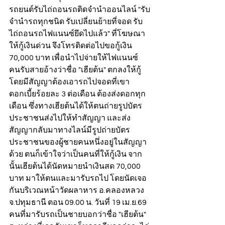
รถยนต์รับไถ่ถอนรถติดจำนำออนไลน์ "รับ
จำนำรถทุกชนิด รับเปลี่ยนย้ายที่จอด รับ
ไถ่ถอนรถไฟแนนซ์ยึดไปแล้ว" ที่โฆษณา
ให้กู้เงินด่วน จึงโทรติดต่อไปขอกู้เงิน 
70,000 บาท เพื่อนำไปจ่ายให้ไฟแนนซ์  
คนรับสายอ้างว่าชื่อ "เฮียต้น" ตกลงให้กู้
โดยมีสัญญาต้องเอารถไปจอดที่เขา 
ดอกเบี้ยร้อยละ 3 ต่อเดือน ต้องส่งดอกทุก
เดือน ซึ่งทางเฮียต้นได้ให้ตนถ่ายรูปบัตร
ประชาชนส่งไปให้ทำสัญญา และส่ง
สัญญากลับมาทางไลน์มีรูปถ่ายบัตร
ประชาชนของผู้ชายคนหนึ่งอยู่ในสัญญา
ด้วย ตนก็เข้าใจว่าเป็นคนที่ให้กู้เงิน จาก
นั้นเฮียต้นได้นัดหมายนำเงินสด 70,000 
บาท มาให้ตนและมารับรถไป โดยนัดเจอ
กันบริเวณหน้าวัดผลาหาร อ.คลองหลวง 
จ.ปทุมธานี ตอน 09.00 น. วันที่ 19 เม.ย.69 
คนที่มารับรถเป็นชายบอกว่าชื่อ "เฮียต้น" 