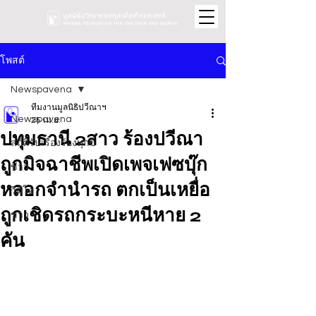
โพสต์
Newspavena
ทีมงานมูลนิธิปวีณาฯ
Newspavena
25 เม.ย.
ปทุมธานี 2สาว ร้องปวีณา
สถิติรับเรื่องร้องทุกข์
ถูกมิจฉาชีพเปิดเพจเฟซบุ๊ก
ข่าว
หลอกจำนำรถ ตกเป็นเหยื่อ
วิดีโอ
ถูกเชิดรถกระบะหนีหาย 2
ข่าว
คัน