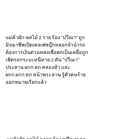
แม่ค้าผัก-ผลไม้ 2 ราย ร้อง "ปวีณา" ถูก
มิจฉาชีพเปิดเพจเฟซบุ๊กหลอกจำนำรถ 
ต้องการเงินด่วนหลงเชื่อตกเป็นเหยื่อถูก
เชิดรถกระบะหนีหาย 2 คัน “ปวีณา” 
ประสาน ผกก.สภ.คลองห้า และ
ผกก.ผกก.สภ.หน้าพระลาน รู้ตัวคนร้าย
ออกหมายเรียกแล้ว 