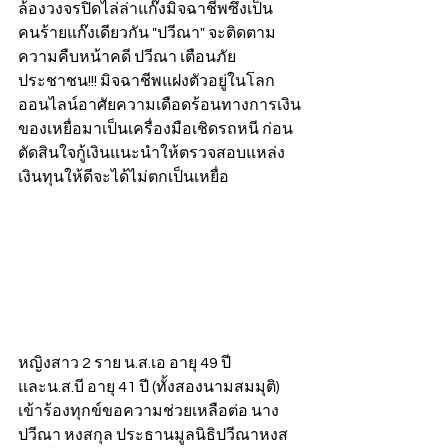
ล้องวงจรปิดไล่ล่าแก๊งมิจฉาชีพซึ่งเป็น
คนร้ายแก๊งเดียวกัน "ปวีณา" จะติดตาม
ความคืบหน้าคดี ปวีณา เตือนภัย
ประชาชน!!! มิจฉาชีพแฝงตัวอยู่ในโลก
ออนไลน์อาศัยความเดือดร้อนทางการเงิน
ของเหยื่อมาเป็นเครื่องมือเชิดรถหนี ก่อน
ตัดสินใจกู้เงินแนะนำให้ตรวจสอบแหล่ง
เงินทุนให้ดีจะได้ไม่ตกเป็นเหยื่อ
หญิงสาว 2 ราย น.ส.เอ อายุ 49 ปี 
และน.ส.บี อายุ 41 ปี (ทั้งสองนามสมมุติ) 
เข้าร้องทุกข์ขอความช่วยเหลือต่อ นาง
ปวีณา หงสกุล ประธานมูลนิธิปวีณาหงส