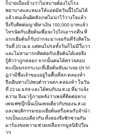
ก็บ่ายเบี่ยงอ้างว่าไม่สบายต้องไปโรง
พยาบาลและหมอให้แอดมิดวันนี้ไปไม่ได้
แล้ว ตนเห็นผิดสังเกตไม่น่าไว้วางใจแล้ว 
จึงรีบติดต่อญาติหาเงิน 100,000 บาทแล้ว
โทรนัดกับเฮียต้นเพื่อจะไปไถ่เอารถคืน ที
แรกเฮียต้นก็รับปากจะมาเจอกันที่รังสิตใน
วันที่ 20 เม.ย. แต่ตนไปรอทั้งวันก็ไม่มีวี่แวว
และไม่สามารถติดต่อกับเฮียต้นได้เลยจึง
รู้ตัวว่าถูกหลอก จากนั้นตนได้ตรวจสอบ
ทะเบียนรถกระบะที่เฮียต้นขับมาเจอ ปราก
ฎว่ามีชื่อเจ้าของอยู่ในพื้นที่สภ.คลองห้า 
จึงเดินทางไปพบตำรวจสภ.คลองห้า ในวัน
ที่ 22 เม.ย.69 และได้พบกับน.ส.เอ ที่มาแจ้ง
ความ จึงมารู้ภายหลังว่าเพจที่ติดต่อทาง
เพจเฟซบุ๊กนั้นเป็นเพจเดียวกับของน.ส.เอ 
และพฤติกรรมของเฮียต้นหรือคนรับจำนำ
รถเป็นแบบเดียวกัน ทั้งสองจึงชักชวนกัน
มาร้องขอความช่วยเหลือจากมูลนิธิปวีณ
าฯ  