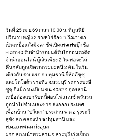
วันที่ 25 เม.ย.69 เวลา 10.30 น. ที่มูลนิธิ
ปวีณาฯ หญิง 2 ราย! โร่ร้อง "ปวีณา" ตก
เป็นเหยื่อแก๊งมิจฉาชีพเปิดเพจเฟซบุ๊กชื่อ 
Hiatn40 รับจำนำรถยนต์รับไถ่ถอนรถติด
จำนำออนไลน์ กู้เงินเพียง 2 วัน พอจะไถ่
คืนกลับถูกเชิดรถกระบะหนี 2 คัน ในวัน
เดียวกัน รายแรก จ.ปทุมธานี ยี่ห้ออีซูซุ 
และโตโยต้า รายที่2 จ.สระบุรี รถกระบะอี
ซูซุ ดีแม็ก ทะเบียน ขน 4052 จ.อุดรธานี  
เหยื่อต้องแบกรับหนี้ผ่อนไฟแนนซ์ หวั่นรถ
ถูกนำไปชำแหละซาก ส่งออกประเทศ
เพื่อนบ้าน “ปวีณา” ประสาน พ.ต.อ.รุ่งระวี 
สุขัง สภ.คลองห้า จ.ปทุมธานี และ 
พ.ต.อ.เทพนม ก๋งอุบล 
ผกก.สภ.หน้าพระลาน จ.สระบุรี เร่งเช็กก