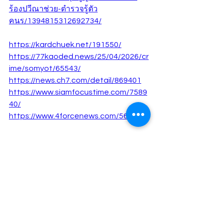
ร้องปวีณาช่วย-ตำรวจรู้ตัว
คนร/1394815312692734/
https://kardchuek.net/191550/
https://77kaoded.news/25/04/2026/cr
ime/somyot/65543/
https://news.ch7.com/detail/869401
https://www.siamfocustime.com/7589
40/
https://www.4forcenews.com/569694/
https://www.youtube.com/watch?
v=QTSllAZF3IQ
https://www.facebook.com/reel/2015
853845635101
https://www.youtube.com/watch?
v=TGntZmvJekM
https://www.youtube.com/shorts/Wq1