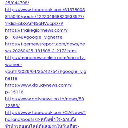
25/044798/
https://www.facebook.com/61578005
815040/posts/122204968820933527/
?rdid=pbXArMl5aHVucpD7#
https://thairegionnews.com/?
p=16948#google_vignette
https://tigernewsreport.com/news/ne
ws-20260425-181608-2-2173.html
https://mananewsonline.com/society-
women-
youth/2026/04/25/42754/#google_vig
nette
https://www.klaluaynews.com/?
p=15116
https://www.dailynews.co.th/news/58
12353/
https://www.facebook.com/CIANewsT
hailand/posts/2-หญิงช้ำใจ-ถูกแก๊ง
จำนำรถออนไลน์ตุ๋นสูญรถในวันเดียว-