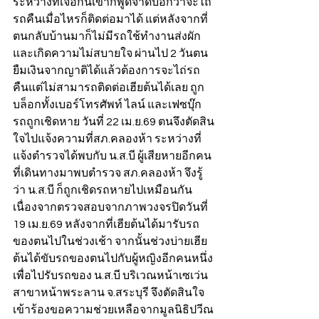
ระหว่างที่เจอกันเขาก็พูดจาดีบอกว่าจะไถ่
รถคืนเมื่อไหรก็ติดต่อมาได้ แต่หลังจากที่
ตนกลับบ้านมาก็ไม่มีรถใช้ทำงานส่งผัก
และเกิดความไม่สบายใจ ผ่านไป 2 วันตน
ยืมเงินจากญาติได้แล้วต้องการจะไถ่รถ
คืนแต่ไม่สามารถติดต่อเฮียต้นได้เลย ถูก
บล็อกทั้งเบอร์โทรศัพท์ ไลน์ และเฟซบุ๊ก 
รถถูกเชิดหาย วันที่ 22 เม.ย.69 ตนจึงตัดสิน
ใจไปแจ้งความที่สภ.คลองห้า ระหว่างที่
แจ้งตำรวจได้พบกับ น.ส.บี ผู้เสียหายอีกคน
ที่เดินทางมาพบตำรวจ สภ.คลองห้า จึงรู้
ว่า น.ส.บี ก็ถูกเชิดรถหายไปเหมือนกัน 
เนื่องจากตรวจสอบจากภาพวงจรปิดวันที่ 
19 เม.ย.69 หลังจากที่เฮียต้นได้มารับรถ
ของตนไปในช่วงเช้า จากนั้นช่วงบ่ายเฮีย
ต้นได้ขับรถของตนไปกับผู้หญิงอีกคนหนึ่ง 
เพื่อไปรับรถของ น.ส.บี บริเวณหน้าเซเว่น 
สาขาหน้าพระลาน จ.สระบุรี จึงตัดสินใจ
เข้าร้องขอความช่วยเหลือจากมูลนิธิปวีณ