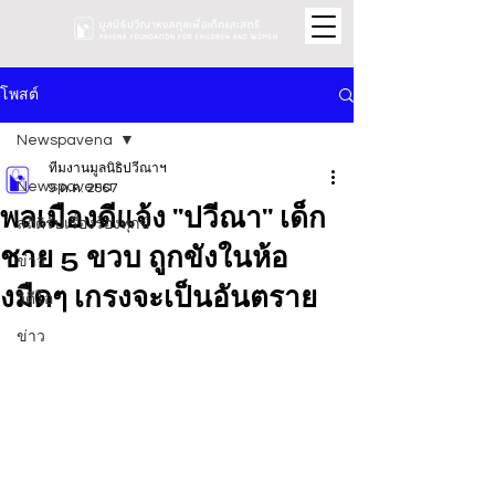
โพสต์
Newspavena
ทีมงานมูลนิธิปวีณาฯ
Newspavena
9 ต.ค. 2567
พลเมืองดีแจ้ง "ปวีณา" เด็ก
สถิติรับเรื่องร้องทุกข์
ชาย 5 ขวบ ถูกขังในห้อ
ข่าว
งมืดๆ เกรงจะเป็นอันตราย
วิดีโอ
ข่าว