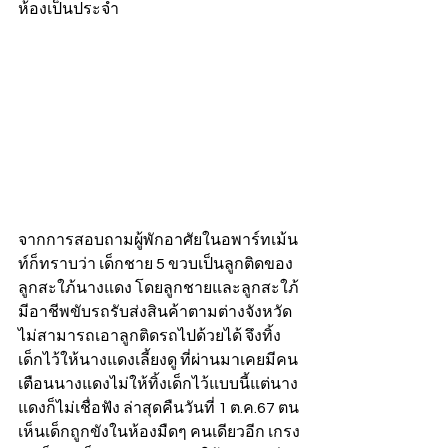
ห้องเป็นประจำ
จากการสอบถามผู้พักอาศัยในอพาร์ทเม้น
ท์ก็ทราบว่า เด็กชาย 5 ขวบเป็นลูกติดของ
ลูกสะใภ้นางแดง โดยลูกชายและลูกสะใภ้
มีอาชีพขับรถรับส่งสินค้าตามต่างจังหวัด
ไม่สามารถเอาลูกติดรถไปด้วยได้ จึงทิ้ง
เด็กไว้ให้นางแดงเลี้ยงดู ที่ผ่านมาเคยมีคน
เตือนนางแดงไม่ให้ทิ้งเด็กไว้แบบนี้แต่นาง
แดงก็ไม่เชื่อฟัง ล่าสุดคืนวันที่ 1 ต.ค.67 ตน
เห็นเด็กถูกขังในห้องมืดๆ คนเดียวอีก เกรง