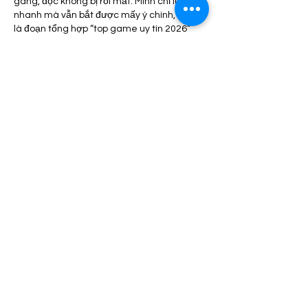
gàng, đọc không bị rối mắt. Mình chỉ lướt 
nhanh mà vẫn bắt được mấy ý chính, nhất 
là đoạn tổng hợp “top game uy tín 2026” 
nên ai đang phân vân chọn chỗ chơi chắc 
sẽ đỡ mất công tìm lung tung. Có thêm 
phần nói về vài phiên bản Tài Xỉu khác 
nhau, kiểu truyền…
แสดงเพิ่มขึ้น
ถูกใจ
ตอบกลับ
U888b
04 เม.ย.
U888b
 mình thấy dạo này hay xuất hiện 
trên mấy bài giải trí nên tò mò bấm vào thử 
cho biết. Mình không kiểu ngồi soi từng trò 
hay gì đâu, chỉ lướt qua xem giao diện sắp 
xếp thế nào thôi. Ấn tượng đầu là trang 
nhìn khá thoáng, không bị nhồi chữ hay 
banner làm rối mắt, nên kéo xuống một 
đoạn vẫn dễ định hình mình đang ở đâu. 