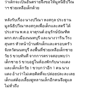
ว่าเด็กจะเป็นอันตรายจึงขอให้มูลนิธิปวีณ
าฯ ช่วยเหลือเด็กด้วย
หลังรับเรื่อง นางปวีณา หงสกุล ประธาน
มูลนิธิปวีณาหงสกุลเพื่อเด็กและสตรี ได้
ประสาน พ.ต.อ.จาตุรนต์ อนุรักษ์บัณฑิต 
ผกก.สภ.เมืองนนทบุรี เเละนางวาริน วีระ
สุนทร หัวหน้าบ้านพักเด็กเเละครอบครัว
จังหวัดนนทบุรี ลงพื้นที่ช่วยเหลือเด็กชาย
วัย 5 ขวบทันที จากการตรวจสอบพบว่า 
เด็กชาย 5 ขวบอยู่ในห้องพักกับนางแดง
และเด็กเล็กวัย 1 ขวบกว่าอีก 1 คน นาง
แดง อ้างว่าไม่เคยคิดที่จะปล่อยปละละเลย
เด็กแต่ต้องเลี้ยงดูหลานเล็กอีกคนจึงดูแล
ไม่ทั่วถึง