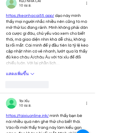
KÈO NHÀ CÁI
10 เม.ย.
กลางทะเลหาดป่าตอง
https://keonhacai55.app/
 dạo này mình 
thấy mọi người nhắc nhiều nên cũng tò mò 
mở thử lúc đang rảnh. Mình không phải dân 
cá cược gì đâu, chủ yếu vào xem cho biết 
thôi, mà giao diện nhìn khá dễ chịu, không 
bị rối mắt. Cái mình để ý đầu tiên là tỷ lệ kèo 
cập nhật nhìn có vẻ nhanh, lướt qua là thấy 
đủ kèo châu Á/châu Âu với tài xỉu để đối 
chiếu luôn. Với lại phần lịch…
แสดงเพิ่มขึ้น
ถูกใจ
ตอบกลับ
Tài Xỉu
10 เม.ย.
https://taixiuonline.ink/
 mình thấy bạn bè 
nói nhiều quá nên ghé thử cho biết thôi. 
Vào rồi mới thấy trang này làm kiểu gọn 