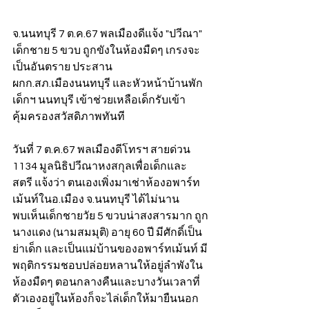
จ.นนทบุรี 7 ต.ค.67 พลเมืองดีแจ้ง "ปวีณา" 
เด็กชาย 5 ขวบ ถูกขังในห้องมืดๆ เกรงจะ
เป็นอันตราย ประสาน 
ผกก.สภ.เมืองนนทบุรี และหัวหน้าบ้านพัก
เด็กฯ นนทบุรี เข้าช่วยเหลือเด็กรับเข้า
คุ้มครองสวัสดิภาพทันที
วันที่ 7 ต.ค.67 พลเมืองดีโทรฯ สายด่วน 
1134 มูลนิธิปวีณาหงสกุลเพื่อเด็กและ
สตรี แจ้งว่า ตนเองเพิ่งมาเช่าห้องอพาร์ท
เม้นท์ในอ.เมือง จ.นนทบุรี ได้ไม่นาน 
พบเห็นเด็กชายวัย 5 ขวบน่าสงสารมาก ถูก
นางแดง (นามสมมุติ) อายุ 60 ปี มีศักดิ์เป็น
ย่าเด็ก และเป็นแม่บ้านของอพาร์ทเม้นท์ มี
พฤติกรรมชอบปล่อยหลานให้อยู่ลำพังใน
ห้องมืดๆ ตอนกลางคืนและบางวันเวลาที่
ตัวเองอยู่ในห้องก็จะไล่เด็กให้มายืนนอก