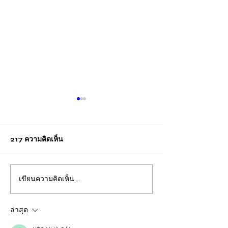
217 ความคิดเห็น
เขียนความคิดเห็น…
ปวีณา บินด่วน พาแม่เด็กพบ
กรุงเทพ แม่คาใจล
ผบก.ภ.จว.ภูเก็ต ติดตามคดี
ชีวิต! ร้อง "ปวีณา
ฝรั่งชาวสวิส ล่อลวงเด็กชาย
ลูกเพิ่งผ่าคลอดอ
ล่าสุด
วัย 14 ปี ล่วงละเมิดทางเพศ
ก่อนดับปริศนา