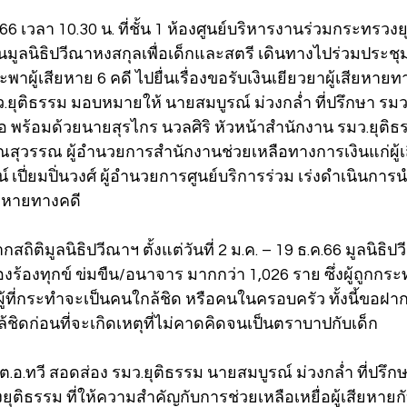
ค.66 เวลา 10.30 น. ที่ชั้น 1 ห้องศูนย์บริหารงานร่วมกระทรวง
ูลนิธิปวีณาหงสกุลเพื่อเด็กและสตรี เดินทางไปร่วมประชุมก
าผู้เสียหาย 6 คดี ไปยื่นเรื่องขอรับเงินเยียวยาผู้เสียหายท
ว.ยุติธรรม มอบหมายให้ นายสมบูรณ์ ม่วงกล่ำ ที่ปรึกษา รมว.
ือ พร้อมด้วยนายสุรไกร นวลศิริ หัวหน้าสำนักงาน รมว.ยุติ
ณสุวรรณ ผู้อำนวยการสำนักงานช่วยเหลือทางการเงินแก่ผู้
เปี่ยมปิ่นวงศ์ ผู้อำนวยการศูนย์บริการร่วม เร่งดำเนินการนำเ
ียหายทางคดี
ถิติมูลนิธิปวีณาฯ ตั้งแต่วันที่ 2 ม.ค. – 19 ธ.ค.66 มูลนิธิปว
เรื่องร้องทุกข์ ข่มขืน/อนาจาร มากกว่า 1,026 ราย ซึ่งผู้ถูก
ู้ที่กระทำจะเป็นคนใกล้ชิด หรือคนในครอบครัว ทั้งนี้ขอฝาก
ชิดก่อนที่จะเกิดเหตุที่ไม่คาดคิดจนเป็นตราบาปกับเด็ก
อ.ทวี สอดส่อง รมว.ยุติธรรม นายสมบูรณ์ ม่วงกล่ำ ที่ปรึกษ
ุติธรรม ที่ให้ความสำคัญกับการช่วยเหลือเหยื่อผู้เสียหายกั