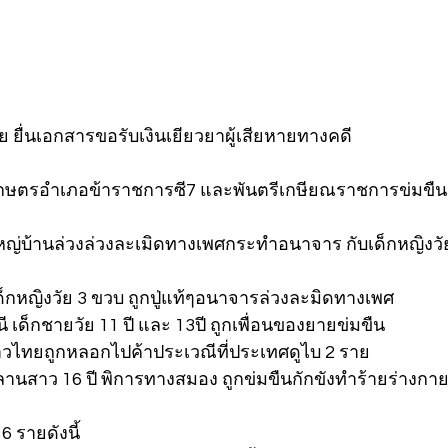
าย ยื่นเอกสารขอรับเงินเยียวยาผู้เสียหายทางคดี
ี   เกษตรอำเภอข้าราชการซี7 และพันตรีเกษียณราชการข่มขืน
 ผู้ใหญ่บ้านล่วงล่วงละเมิดทางเพศกระทำอนาจาร กับเด็กหญิงว
 เด็กหญิงวัย 3 ขวบ ถูกปู่แท้ๆอนาจารล่วงละมิดทางเพศ
านี เด็กชายวัย 11 ปี และ 13ปี ถูกเพื่อนของยายข่มขืน
าวไทยถูกหลอกไปค้าประเวณีที่ประเทศดูไบ 2 ราย
 หลานสาว 16 ปี พิการทางสมอง ถูกข่มขืนกักขังทำร้ายร่างกา
6 รายดังนี้