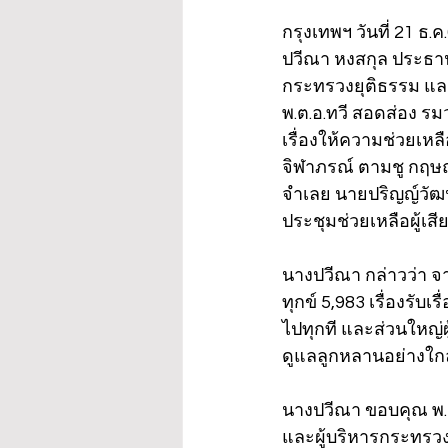
กรุงเทพฯ วันที่ 21 ธ.
ปวีณา หงสกุล ประธานม
กระทรวงยุติธรรม และพ
พ.ต.อ.ทวี สอดส่อง รม
เรื่องให้ความช่วยเหล
จิฬาภรณ์ ตามชู กฤษ
จำเลย นายปริญญ์วัฒน์ 
ประชุมช่วยเหลือผู้เส
นางปวีณา กล่าวว่า จากส
ทุกข์ 5,983 เรื่องรับ
ไปทุกที และส่วนใหญ่ผ
ดูแลลูกหลานอย่างใกล้
นางปวีณา ขอบคุณ พ.ต.
และผู้บริหารกระทรวงย