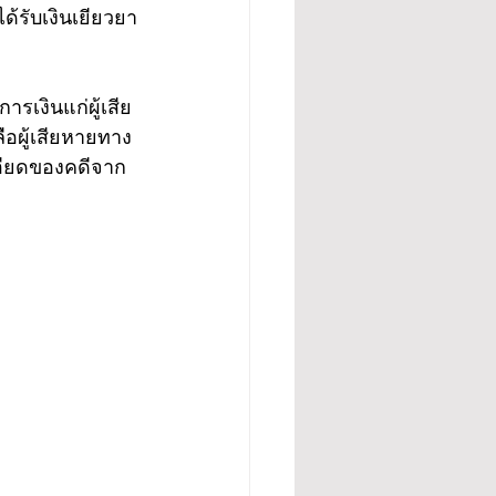
้รับเงินเยียวยา
รเงินแก่ผู้เสีย
ือผู้เสียหายทาง
อียดของคดีจาก