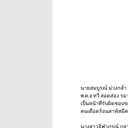
นายสมบูรณ์ ม่วงกล่ำ
พ.ต.อ.ทวี สอดส่อง รมว.ย
เป็นหน้าที่รับผิดชอบ
คนเดือดร้อนสาหัสมีคว
นางสาวจิฬาภรณ์ กล่า