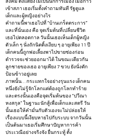
สังคม ตั้งแต่ยังไม่เป็นนักการเมือง เมื่อก้าว
เข้าสภา เธอเริ่มตั้งคำถามทันที รัฐดูแล
เด็กและผู้หญิงอย่างไร
คำถามนี้พาเธอไปที่ “บ้านเกร็ดตระการ” 
และที่นั่นเอง คือ จุดเริ่มต้นที่เปลี่ยนชีวิต
เธอไปตลอดกาล วันนั้นเธอเห็นเด็กผู้หญิง
ตัวเล็ก ๆ นั่งถักนิตติ้งเงียบ ๆ อายุเพียง 11 ปี 
เด็กคนนี้ถูกพ่อเลี้ยงพาไปขายซ่องก่อน
ตำรวจจะช่วยออกมาได้ ในขณะเดียวกัน
ลูกชายของเธอ อายุเพียง 7 ขวบ ยังนั่งตัก 
ป้อนข้าวอยู่เลย
ภาพนั้น… กระแทกใจอย่างรุนแรง เด็กคน
หนึ่งยังไม่รู้จักโลกแต่ต้องถูกโลกทำร้าย 
และตรงนั้นเองคือจุดเริ่มต้นของ “ปวีณา 
หงสกุล” ในฐานะนักสู้เพื่อเด็กและสตรี วัน
นั้นเธอให้คำมั่นกับตัวเองจะไม่ปล่อยให้
เรื่องแบบนี้เงียบหายไปกับระบบ จากวันนั้น
เป็นต้นมาเธอเริ่มศึกษาปัญหาการค้า
ประเวณีอย่างจริงจัง ยื่นกระทู้ ตั้ง