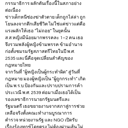
กรรมาธิการ ผลักดันเรื่องนี้ในสภาอย่าง
ต่อเนื่อง
ข่าวเด็กหนีซ่องฆ่าตัวตาย เด็กถูกไล่ล่า ถูก
โยนลงจากตึกเสียชีวิต ไม่ใช่แค่ข่าวแต่คือ
แรงผลักให้เธอ “ไม่ถอย” ในยุคนั้น
ส.ส.หญิงมีน้อยมากพรรคละ 1–2 คน เธอ
จึงรวมพลังผู้หญิงข้ามพรรค ข้ามอำนาจ 
ก่อตั้งชมรมรัฐสภาสตรีไทยในปี พ.ศ. 
2535 และนี่คือจุดเปลี่ยนสำคัญของ
กฎหมายไทย
จากวันที่ “ผู้หญิงเป็นผู้กระทำผิด” สู่วันที่
กฎหมาย มองผู้หญิงเป็น “ผู้ถูกกระทำ” เกิด
เป็น พ.ร.บ.ป้องกันและปราบปรามการค้า
ประเวณี พ.ศ. 2539 ต่อมาเมื่อเธอได้เป็น
รองเลขาธิการนายกรัฐมนตรีและ
รัฐมนตรี เธอขยายงานจากสภาสู่การช่วย
เหลือจริงตั้งคณะทำงานบูรณาการ 
ตำรวจ หน่วยงานรัฐ และ NGO เปิดรับ
เรื่องร้องทุกข์โดยตรง ไม่ต้องผ่านเส้น ไม่