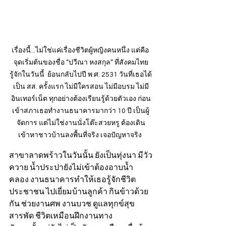
เรื่องนี้...ไม่ใช่แค่เรื่องชีวิตผู้หญิงคนหนึ่ง แต่คือ 
จุดเริ่มต้นของชื่อ “ปวีณา หงสกุล” ที่สังคมไทย
รู้จักในวันนี้  ย้อนกลับไปปี พ.ศ. 2531 วันที่เธอได้
เป็น สส. ครั้งแรก ไม่มีใครสอน ไม่มีอบรม ไม่มี
อินเทอร์เน็ต ทุกอย่างต้องเรียนรู้ด้วยตัวเอง ก่อน
เข้าสภาเธอทำงานธนาคารมากว่า 10 ปี เป็นผู้
จัดการ แต่ไม่ใช่งานนั่งโต๊ะสวยหรู ต้องเดิน
เข้าหาชาวบ้านลงพื้นที่จริง เจอปัญหาจริง 
สาขาลาดพร้าวในวันนั้น ยังเป็นทุ่งนา มีวัว
ควาย น้ำประปายังไม่เข้าต้องอาบน้ำ
คลอง งานธนาคารทำให้เธอรู้จักชีวิต
ประชาชน ไปเยี่ยมบ้านลูกค้า กินข้าวด้วย
กัน ช่วยงานศพ งานบวช ดูแลทุกข์สุข
สารพัด ชีวิตเหมือนฝึกงานทาง