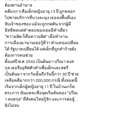
ต้องผ่านอำนาจ 
คดีแรก ๆ คือเด็กหญิงอายุ 13 ปี ถูกหลอก
ไปขายบริการที่บางละมุง เธอลงพื้นที่เอง 
จับเจ้าของซ่อง แม้จะถูกกดดัน จากผู้มี
อิทธิพลแต่คำตอบของเธอมีคำเดียว 
“ความผิด ก็คือความผิด” เมื่อทำงาน
การเมืองมานานเธอรู้ดีว่า ตำแหน่งเปลี่ยน
ได้ รัฐบาลเปลี่ยนได้ แต่เด็กที่ถูกทำร้ายยัง
ต้องการคนช่วย 
ตั้งแต่ปี พ.ศ. 2542 เป็นต้นมา ปวีณา หงส
กุล เธอจึงอุทิศตัวทำเพื่อเด็กและสตรี
เป็นต้นมา จากวันนั้นถึงวันนี้กว่า 30 ปี ช่วย
เหลือคดีมากกว่า 200,000 กรณี ทั้งหมดนี้
เริ่มจากเด็กผู้หญิงอายุ 11 ปี ในบ้านเกร็ด
ตระการ นั่นแหละคือจุดเริ่มต้นของ “ปวีณ
า หงสกุล” ที่สังคมไทยรู้จัก และการต่อสู้… 
ยังไม่จบ