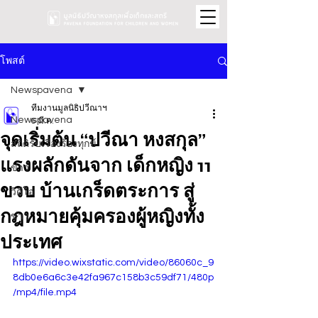
โพสต์
Newspavena
ทีมงานมูลนิธิปวีณาฯ
Newspavena
6 มี.ค.
จุดเริ่มต้น “ปวีณา หงสกุล”
สถิติรับเรื่องร้องทุกข์
แรงผลักดันจาก เด็กหญิง 11
ข่าว
ขวบ บ้านเกร็ดตระการ สู่
วิดีโอ
กฎหมายคุ้มครองผู้หญิงทั้ง
ข่าว
ประเทศ
https://video.wixstatic.com/video/86060c_9
8db0e6a6c3e42fa967c158b3c59df71/480p
/mp4/file.mp4