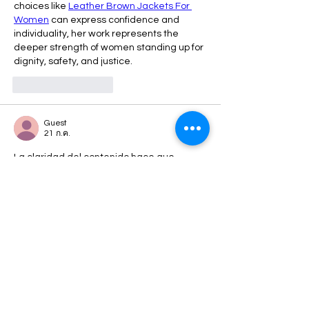
choices like 
Leather Brown Jackets For 
Women
 can express confidence and 
individuality, her work represents the 
deeper strength of women standing up for 
dignity, safety, and justice.
ถูกใจ
ตอบกลับ
Guest
21 ก.ค.
La claridad del contenido hace que 
consultar el 
significado de los sueños
 sea 
una experiencia práctica. Cada 
explicación está desarrollada con un 
lenguaje sencillo y una estructura 
ordenada que facilita comprender 
diferentes interpretaciones sin dificultad.
ถูกใจ
ตอบกลับ
Guest