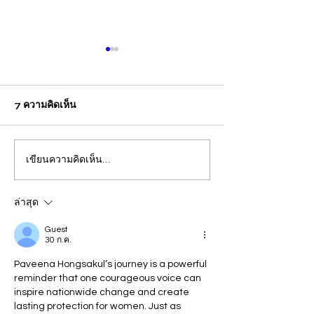
7 ความคิดเห็น
เขียนความคิดเห็น…
ปวีณา บินด่วน พาแม่เด็กพบ
กรุงเทพ แม่คาใจล
ผบก.ภ.จว.ภูเก็ต ติดตามคดี
ชีวิต! ร้อง "ปวีณา
ฝรั่งชาวสวิส ล่อลวงเด็กชาย
ลูกเพิ่งผ่าคลอดอ
ล่าสุด
วัย 14 ปี ล่วงละเมิดทางเพศ
ก่อนดับปริศนา
Guest
30 ก.ค.
กลางทะเลหาดป่าตอง
Paveena Hongsakul’s journey is a powerful 
reminder that one courageous voice can 
inspire nationwide change and create 
lasting protection for women. Just as 