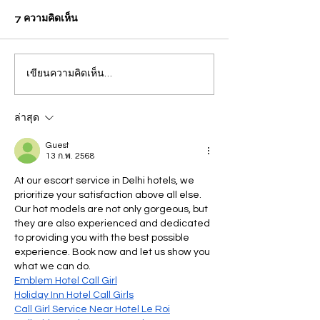
7 ความคิดเห็น
เขียนความคิดเห็น…
ปวีณา บินด่วน พาแม่เด็กพบ
กรุงเทพ แม่คาใจล
ผบก.ภ.จว.ภูเก็ต ติดตามคดี
ชีวิต! ร้อง "ปวีณา
ฝรั่งชาวสวิส ล่อลวงเด็กชาย
ลูกเพิ่งผ่าคลอดอ
ล่าสุด
วัย 14 ปี ล่วงละเมิดทางเพศ
ก่อนดับปริศนา
Guest
13 ก.พ. 2568
กลางทะเลหาดป่าตอง
At our escort service in Delhi hotels, we 
prioritize your satisfaction above all else. 
Our hot models are not only gorgeous, but 
they are also experienced and dedicated 
to providing you with the best possible 
experience. Book now and let us show you 
what we can do.
Emblem Hotel Call Girl
Holiday Inn Hotel Call Girls
Call Girl Service Near Hotel Le Roi