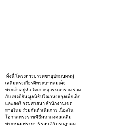
 ทั้งนี้ โครงการบรรพชาอุปสมบทหมู่
เฉลิมพระเกียรติพระบาทสมเด็จ
พระเจ้าอยู่หัว วัดเกาะสุวรรณาราม ร่วม
กับ เพจอีจัน มูลนิธิปวีณาหงสกุลเพื่อเด็ก
และสตรี กรมศาสนา สำนักงานเขต
สายไหม ร่วมกันดำเนินการ เนื่องใน
โอกาสพระราชพิธีมหามงคลเฉลิม
พระชนมพรรษา 6 รอบ 28 กรกฎาคม 