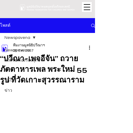
โพสต์
Newspavena
ทีมงานมูลนิธิปวีณาฯ
Newspavena
25 ก.ค. 2567
“ปวีณา-เพจอีจัน” ถวาย
สถิติรับเรื่องร้องทุกข์
ภัตตาหารเพล พระใหม่ 55
ข่าว
รูป ที่วัดเกาะสุวรรณาราม
วิดีโอ
ข่าว