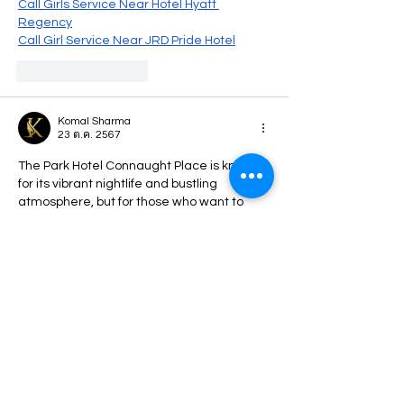
Call Girls Service Near Hotel Hyatt 
Regency
Call Girl Service Near JRD Pride Hotel
ถูกใจ
ตอบกลับ
Komal Sharma
23 ต.ค. 2567
The Park Hotel Connaught Place is known 
for its vibrant nightlife and bustling 
atmosphere, but for those who want to 
elevate their experience,  Each escort is 
dedicated to providing an unforgettable 
experience by fulfilling individual 
preferences. Whether you enjoy a night 
out or a quiet dinner, a 
Escorts Near The 
Park Hotel Connaught Place
 can add a 
unique quality to your evening, making it 
memorable and enjoyable. Don’t miss 
what they have!
มีการแก้ไข